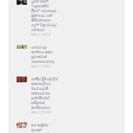
ට්‍රම්ප් විසින්
“ප්‍රොජෙක්ට්
ෆ්‍රීඩම්” මෙහෙයුම
ප්‍රකාශයට පත්
කිරීමත් සමග
ගල්ෆ් මිත්‍ර රටවල්
මවිතයට
May 7, 2026
මෙවර යල
කන්නය සඳහා
ප්‍රමාණවත්
පොහොර නැහැ
May 7, 2026
ඉන්දීය ප්‍රිමියර් ලීග්
තරඟාවලියේ
ඊයේ පැවති
තරඟයේ ජය
සන්රයිසර්ස්
හයිද්‍රාබාද්
කණ්ඩායමට
May 7, 2026
සම ආශ්‍රිතව
සෑදෙන