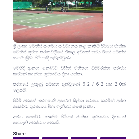
ශ්‍රී ලංකා ටෙනිස් සංගමය සංවිධානය කළ කෘතිම පිටියේ ජාතික
ටෙනිස් ශූරතා තරගාවලියේ ඒකල අවසන් තරග ඊයේ ටෙනිස්
සංගම් ක්‍රීඩා පිටියේදී පැවැත්වුණා.
මෙහිදී ආන්‍යා නෝබට් විසින් විනිත්‍යා ධර්මරත්න පරාජය
කරමින් කාන්තා ශූරතාවය දිනා ගත්තා.
තරගයේ ලකුණු සටහන දැක්වුණේ 6-2 / 6-2 සහ 2-0ක්
ලෙසයි.
පිරිමි අවසන් තරගයේදී අශේන් සිල්වා පරාජය කරමින් අප්න
පෙරේරා ශූරතාවය දිනා ගැනීමට සමත් වුණා .
අප්න පෙරේරා කෘතිම පිටියේ ජාතික ශූරතාවය දිනාගත්
තෙවැනි අවස්ථාව මෙයයි.
Share