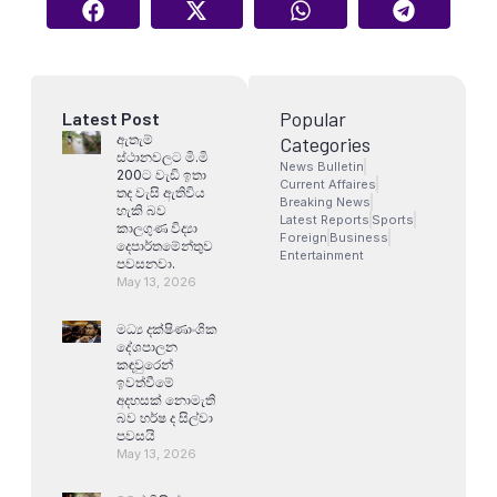
Popular
Latest Post
ඇතැම්
Categories
ස්ථානවලට මි.මි
News Bulletin
200ට වැඩි ඉතා
Current Affaires
තද වැසි ඇතිවිය
Breaking News
හැකි බව
Latest Reports
Sports
කාලගුණ විද්‍යා
Foreign
Business
දෙපාර්තමේන්තුව
Entertainment
පවසනවා.
May 13, 2026
මධ්‍ය දක්ෂිණාංශික
දේශපාලන
කඳවුරෙන්
ඉවත්වීමේ
අදහසක් නොමැති
බව හර්ෂ ද සිල්වා
පවසයි
May 13, 2026