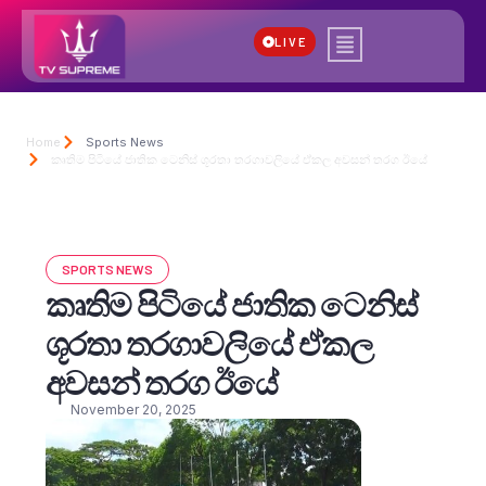
LIVE
Home
Sports News
කෘතිම පිටියේ ජාතික ටෙනිස් ශූරතා තරගාවලියේ ඒකල අවසන් තරග ඊයේ
SPORTS NEWS
කෘතිම පිටියේ ජාතික ටෙනිස්
ශූරතා තරගාවලියේ ඒකල
අවසන් තරග ඊයේ
November 20, 2025