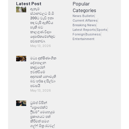
Popular
Latest Post
ඇතැම්
Categories
ස්ථානවලට මි.මි
News Bulletin
200ට වැඩි ඉතා
Current Affaires
තද වැසි ඇතිවිය
Breaking News
හැකි බව
Latest Reports
Sports
කාලගුණ විද්‍යා
Foreign
Business
දෙපාර්තමේන්තුව
Entertainment
පවසනවා.
May 13, 2026
මධ්‍ය දක්ෂිණාංශික
දේශපාලන
කඳවුරෙන්
ඉවත්වීමේ
අදහසක් නොමැති
බව හර්ෂ ද සිල්වා
පවසයි
May 13, 2026
ට්‍රම්ප් විසින්
“ප්‍රොජෙක්ට්
ෆ්‍රීඩම්” මෙහෙයුම
ප්‍රකාශයට පත්
කිරීමත් සමග
ගල්ෆ් මිත්‍ර රටවල්