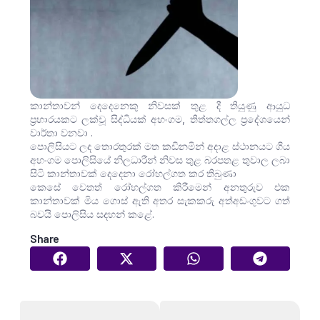
කාන්තාවන් දෙදෙනෙකු නිවසක් තුළ දී තියුණු ආයුධ
ප්‍රහාරයකට ලක්වූ සිද්ධියක් අහංගම, තිත්තගල්ල ප්‍රදේශයෙන්
වාර්තා වනවා .
පොලිසියට ලද තොරතුරක් මත කඩිනමින් අදාළ ස්ථානයට ගිය
අහංගම පොලිසියේ නිලධාරීන් නිවස තුළ බරපතළ තුවාල ලබා
සිටි කාන්තාවක් දෙදෙනා රෝහල්ගත කර තිබුණා
කෙසේ වෙතත් රෝහල්ගත කිරීමෙන් අනතුරුව එක
කාන්තාවක් මිය ගොස් ඇති අතර සැකකරු අත්අඩංගුවට ගත්
බවයි පොලිසිය සදහන් කළේ.
Share