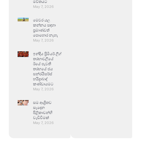
මවිතයට
May 7, 2026
මෙවර යල
කන්නය සඳහා
ප්‍රමාණවත්
පොහොර නැහැ
May 7, 2026
ඉන්දීය ප්‍රිමියර් ලීග්
තරඟාවලියේ
ඊයේ පැවති
තරඟයේ ජය
සන්රයිසර්ස්
හයිද්‍රාබාද්
කණ්ඩායමට
May 7, 2026
සම ආශ්‍රිතව
සෑදෙන
පිළිකාවන්හි
වැඩිවීමක්
May 7, 2026