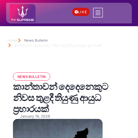
LIVE
Home
News Bulletin
කාන්තාවන් දෙදෙනෙකුට නිවස තුළදී තියුණු ආයුධ ප්‍රහාරයක්
NEWS BULLETIN
කාන්තාවන් දෙදෙනෙකුට
නිවස තුළදී තියුණු ආයුධ
ප්‍රහාරයක්
January 16, 2026