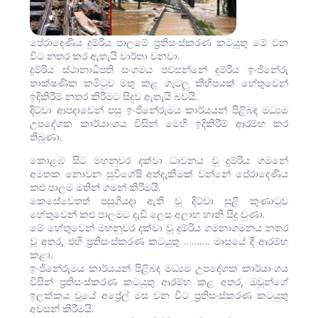
පේරාදෙණිය දුම්රිය පාලමේ ප්‍රතිසංස්කරණ කටයුතු මේ වන
විට නතර කර ඇතැයි වාර්තා වනවා.
දුම්රිය ස්ථානාධිපති සංගමය පවසන්නේ දුම්රිය ඉංජිනේරු
තාක්ෂණික කමිටුව මතු කළ ගැටලු කිහිපයක් හේතුවෙන්
ඉදිකිරීම් නතර කිරීමට සිදුව ඇතැයි බවයි.
දිට්වා ආපදාවෙන් පසු ඉංජිනේරුමය කාර්යයන් පිළිබඳ මධ්‍යම
උපදේශක කාර්යාංශය විසින් මෙහි ඉදිකිරීම් ආරම්භ කර
තිබුණා.
කොළඹ සිට මහනුවර දක්වා ධාවනය වු දුම්රිය ගමනේ
අමතක නොවන සුවිශේෂි අත්දැකීමක් වන්නේ පේරාදෙණිය
කළු පාලම මතින් ගමන් කිරීමයි.
කෙසේවෙතත් පසුගියදා ඇති වූ දිට්වා සුළි කුණාටුව
හේතුවෙන් කළු පාලමට දැඩි ලෙස අලාභ හානි සිදු වුණා.
මේ හේතුවෙන් මහනුවර දක්වා වූ දුම්රිය ගමනාගමනය නතර
වූ අතර, එහි ප්‍රතිසංස්කරණ කටයුතු ………. මාසයේ දී ආරම්භ
කළා.
ඉංජිනේරුමය කාර්යයන් පිළිබද මධ්‍යම උපදේශක කාර්යාංශය
විසින් ප්‍රතිසංස්කරණ කටයුතු ආරම්භ කළ අතර, ඔවුන්ගේ
ඉලක්කය වූයේ අප්‍රේල් මස වන විට ප්‍රතිසංස්කරණ කටයුතු
අවසන් කිරීමයි.