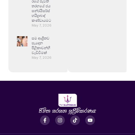
ඊයේ පැවති
තරඟයේ ජය
සන්රයිසර්ස්
හයිද්‍රාබාද්
කණ්ඩායමට
May 7, 2026
සම ආශ්‍රිතව
සෑදෙන
පිළිකාවන්හි
වැඩිවීමක්
May 7, 2026