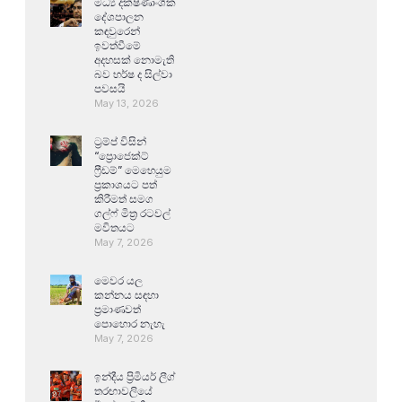
මධ්‍ය දක්ෂිණාංශික
දේශපාලන
කඳවුරෙන්
ඉවත්වීමේ
අදහසක් නොමැති
බව හර්ෂ ද සිල්වා
පවසයි
May 13, 2026
ට්‍රම්ප් විසින්
“ප්‍රොජෙක්ට්
ෆ්‍රීඩම්” මෙහෙයුම
ප්‍රකාශයට පත්
කිරීමත් සමග
ගල්ෆ් මිත්‍ර රටවල්
මවිතයට
May 7, 2026
මෙවර යල
කන්නය සඳහා
ප්‍රමාණවත්
පොහොර නැහැ
May 7, 2026
ඉන්දීය ප්‍රිමියර් ලීග්
තරඟාවලියේ