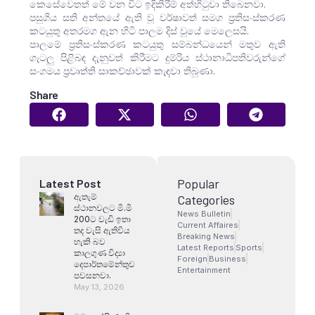
කෙසේවෙතත් මේ වන විට ඉදිකිරීම් අත්හිටුවා තිබෙනවා.
පසුගිය සති අන්තයේ ඇති වූ වර්ෂාවත් සමග ප්‍රතිසංස්කරණ
කටයුතු අතරමග ඇන හිටි පාලම දිස් වූයේ මෙලෙසයි.
පාලමේ ප්‍රතිසංස්කරණ කටයුතු සම්බන්ධයෙන් මතුව ඇති
ගැටලු පිළිබඳ දැනුවත් කිරීමට දුම්රිය ස්ථානාධිපතිවරුන්ගේ
සංගමය ප්‍රවෘත්ති සාකච්ඡාවක් කැඳවා තිබුණා.
Share
Popular
Latest Post
ඇතැම්
Categories
ස්ථානවලට මි.මි
News Bulletin
200ට වැඩි ඉතා
Current Affaires
තද වැසි ඇතිවිය
Breaking News
හැකි බව
Latest Reports
Sports
කාලගුණ විද්‍යා
Foreign
Business
දෙපාර්තමේන්තුව
Entertainment
පවසනවා.
May 13, 2026