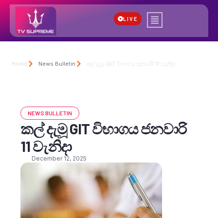
LIVE
Home
News Bulletin
කල් දැමූ GIT විභාගය ජනවාරි 11 වැනිදා
NEWS BULLETIN
කල් දැමූ GIT විභාගය ජනවාරි
11 වැනිදා
December 12, 2025