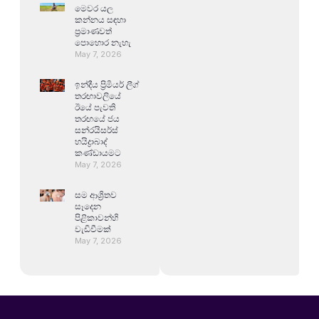
මෙවර යල
කන්නය සඳහා
ප්‍රමාණවත්
පොහොර නැහැ
May 7, 2026
ඉන්දීය ප්‍රිමියර් ලීග්
තරඟාවලියේ
ඊයේ පැවති
තරඟයේ ජය
සන්රයිසර්ස්
හයිද්‍රාබාද්
කණ්ඩායමට
May 7, 2026
සම ආශ්‍රිතව
සෑදෙන
පිළිකාවන්හි
වැඩිවීමක්
May 7, 2026