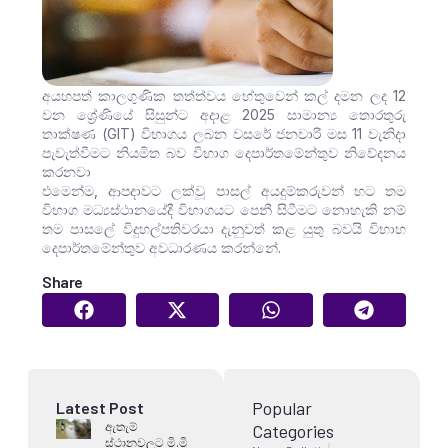
අයහපත් කාලගුණික තත්ත්වය හේතුවෙන් කල් දමන ලද 12
වන ශ්‍රේණියේ සිසුන්ට අදාළ 2025 සාමාන්‍ය තොරතුරු
තාක්ෂණ (GIT) විභාගය ලබන වසරේ ජනවාරි මස 11 වැනිදා
පැවැත්වීමට නියමිත බව විභාග දෙපාර්තමේන්තුව නිවේදනය
කරනවා
එමෙන්ම, ආපදාවට ලක්වූ පාසල් අයදුම්කරුවන් හට තම
විභාග මධ්‍යස්ථානයේදී විභාගයට පෙනී සිටීමට නොහැකි නම්
තම පාසලේ විදුහල්පතිවරයා දැනුවත් කළ යුතු බවයි විභාහ
දෙපාර්තමේන්තුව අවධාරණය කරන්නේ.
Share
Popular
Latest Post
ඇතැම්
Categories
ස්ථානවලට මි.මි