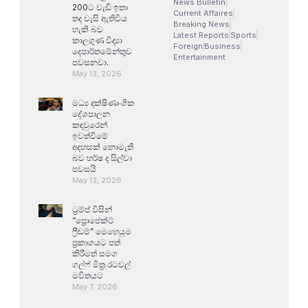
News Bulletin
200ට වැඩි ඉතා
Current Affaires
තද වැසි ඇතිවිය
Breaking News
හැකි බව
Latest Reports
Sports
කාලගුණ විද්‍යා
Foreign
Business
දෙපාර්තමේන්තුව
Entertainment
පවසනවා.
May 13, 2026
මධ්‍ය දක්ෂිණාංශික
දේශපාලන
කඳවුරෙන්
ඉවත්වීමේ
අදහසක් නොමැති
බව හර්ෂ ද සිල්වා
පවසයි
May 13, 2026
ට්‍රම්ප් විසින්
“ප්‍රොජෙක්ට්
ෆ්‍රීඩම්” මෙහෙයුම
ප්‍රකාශයට පත්
කිරීමත් සමග
ගල්ෆ් මිත්‍ර රටවල්
මවිතයට
May 7, 2026