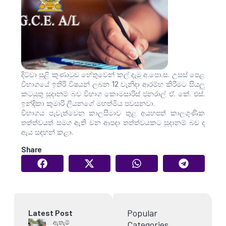
දිට්වා සුළි කුණාටුව හේතුවෙන් කල් දැමූ අ.පො.ස. උසස් පෙළ
විභාගයේ ඉතිරි විෂයන් ලබන 12 වැනිදා ආරම්භ කිරීමට සියලු
කටයුතු සූදානම් බව විභාග කොමසාරිස් ජනරාල් ඒ. කේ. එස්.
ඉන්දිකා කුමාරි ලියනගේ මහත්මිය පවසනවා.
විභාගය පැවැත්වෙන කාලසීමාව තුළ අයහපත් කාලගුණික
තත්ත්වයත් සමග ඇති වන ආපදා තත්ත්වයකට සූදානම් බව ද
ඇය සඳහන් කළා.
Share
Popular
Latest Post
ඇතැම්
Categories