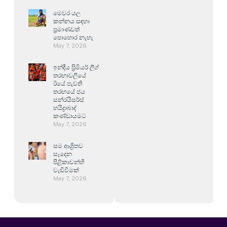
මෙවර යල
කන්නය සඳහා
ප්‍රමාණවත්
පොහොර නැහැ
May 7, 2026
ඉන්දීය ප්‍රිමියර් ලීග්
තරඟාවලියේ
ඊයේ පැවති
තරඟයේ ජය
සන්රයිසර්ස්
හයිද්‍රාබාද්
කණ්ඩායමට
May 7, 2026
සම ආශ්‍රිතව
සෑදෙන
පිළිකාවන්හි
වැඩිවීමක්
May 7, 2026