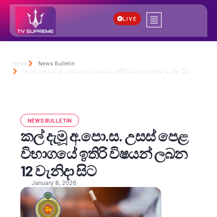
LIVE
Home
News Bulletin
කල් දැමූ අ.පො.ස. උසස් පෙළ විභාගයේ ඉතිරි විෂයන් ලබන 12 වැනිදා සිට
NEWS BULLETIN
කල් දැමූ අ.පො.ස. උසස් පෙළ
විභාගයේ ඉතිරි විෂයන් ලබන
12 වැනිදා සිට
January 8, 2026