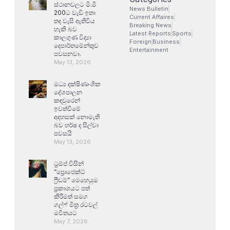
ස්ථානවලට මි.මි
News Bulletin
200ට වැඩි ඉතා
Current Affaires
තද වැසි ඇතිවිය
Breaking News
හැකි බව
Latest Reports
Sports
කාලගුණ විද්‍යා
Foreign
Business
දෙපාර්තමේන්තුව
Entertainment
පවසනවා.
May 13, 2026
මධ්‍ය දක්ෂිණාංශික
දේශපාලන
කඳවුරෙන්
ඉවත්වීමේ
අදහසක් නොමැති
බව හර්ෂ ද සිල්වා
පවසයි
May 13, 2026
ට්‍රම්ප් විසින්
“ප්‍රොජෙක්ට්
ෆ්‍රීඩම්” මෙහෙයුම
ප්‍රකාශයට පත්
කිරීමත් සමග
ගල්ෆ් මිත්‍ර රටවල්
මවිතයට
May 7, 2026