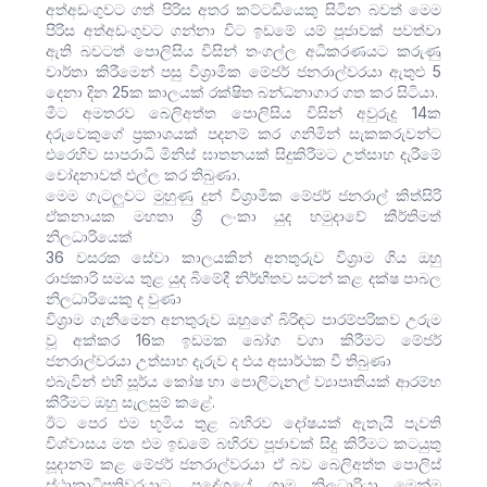
අත්අඩංගුවට ගත් පිරිස අතර කට්ටඩියෙකු සිටින බවත් මෙම
පිරිස අත්අඩංගුවට ගන්නා විට ඉඩමේ යම් පූජාවක් පවත්වා
ඇති බවටත් පොලිසිය විසින් තංගල්ල අධිකරණයට කරුණු
වාර්තා කිරීමෙන් පසු විශ්‍රාමික මේජර් ජනරාල්වරයා ඇතුළු 5
දෙනා දින 25ක කාලයක් රක්ෂිත බන්ධනාගාර ගත කර සිටියා.
මීට අමතරව බෙලිඅත්ත පොලිසිය විසින් අවුරුදු 14ක
දරුවෙකුගේ ප්‍රකාශයක් පදනම් කර ගනිමින් සැකකරුවන්ට
එරෙහිව සාපරාධි මිනිස් ඝාතනයක් සිදුකිරීමට උත්සාහ දැරීමේ
චෝදනාවත් එල්ල කර තිබුණා.
මෙම ගැටලුවට මුහුණු දුන් විශ්‍රාමික මේජර් ජනරාල් කිත්සිරි
ඒකනායක මහතා ශ්‍රී ලංකා යුද හමුදාවේ කීර්තිමත්
නිලධාරියෙක්
36 වසරක සේවා කාලයකින් අනතුරුව විශ්‍රාම ගිය ඔහු
රාජකාරි සමය තුළ යුද බිමේදී නිර්භීතව සටන් කළ දක්ෂ පාබල
නිලධාරියෙකු ද වුණා
විශ්‍රාම ගැනීමෙන අනතුරුව ඔහුගේ බිරිඳට පාරම්පරිකව උරුම
වූ අක්කර 16ක ඉඩමක බෝග වගා කිරීමට මේජර්
ජනරාල්වරයා උත්සාහ දැරුව ද එය අසාර්ථක වී තිබුණා
එබැවින් එහි සූර්ය කෝෂ හා පොලිටැනල් ව්‍යාපෘතියක් ආරම්භ
කිරීමට ඔහු සැලසුම් කළේ.
ඊට පෙර එම භූමිය තුළ බහිරව දෝෂයක් ඇතැයි පැවති
විශ්වාසය මත එම ඉඩමේ බහිරව පූජාවක් සිදු කිරීමට කටයුතු
සූදානම් කළ මේජර් ජනරාල්වරයා ඒ බව බෙලිඅත්ත පොලිස්
ස්ථානාධිපතිවරයාට, ප්‍රදේශයේ ග්‍රාම නිලධාරියා මෙන්ම