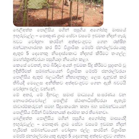
බෙලිඅත්ත පොලිසිය මගින් පසුගිය අගෝස්තු මාසයේ
ඉඟුරුවැල්ල – පොකුණ ග්‍රාම සේවා වසමේ ඉඩමක නිදන් හෑරූ
බවට චෝදනා කරමින් අත්අඩංගුවට ගෙන රක්ෂිත
බන්ධනාගාරගත කර සිටි විශ්‍රාමික මේජර් ජනරාල්වරයෙකු
ඇතුළු 5 දෙනෙකු නිදොස්කොට නිදහස් කිරීමට තංගල්ල
මහේස්ත්‍රාත්වරයා පසුගියදා නියෝග කළා.
කෙසේ වෙතත්, තම බිරිඳට අයත් ඉඩමක සිදු කිරීමට සූදානම් වූ
ඉදිකිරීමක් සම්බන්ධයෙන් විශ්‍රාමික මේජර් ජනරාල්වරයා
පොලිසිය ඇතුළු බලධාරින් නීත්‍යානුකූල ලෙස දැනුවත් කර
තිබියදී මෙලෙස අනීතිකව අත්අඩංගුවට ගෙන ඇති බවටයි
චෝදනා එල්ල වන්නේ.
මේ අතර, මේ දිනවල සමාජ මාධ්‍යයේ සංසරණය වන
නොරොච්චෝලේ පොලිස් ස්ථානාධිපතිවරයා ඇතැම්
ජාවාරම්කරුවන් සමඟ සිදුකෙරෙන කතා බහ සම්බන්ධයෙන්
පොලිසිය විසින් විමර්ශනයක් ආරම්භ කර තිබෙනවා.
බෙලිඅත්ත පොලිසිය මගින් පසුගිය අගෝස්තු මාසයේදී
ඉඟුරුවැල්ල – පොකුණ ග්‍රාම සේවා වසමේ ඉඩමක නිදන්
හෑරීමක් සම්බන්ධයෙන් චෝදනා එල්ල කරමින් විශ්‍රාමික
මේජර් ජනරාල්වරයෙකු ඇතුළු 5 දෙනෙකු අත්අඩංගුවට ගත්තා.