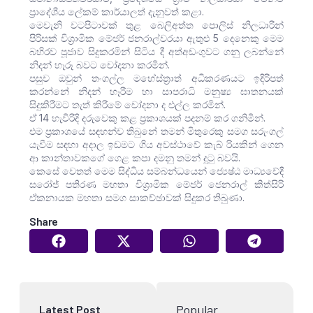
ප්‍රාදේශීය ලේකම් කාර්යාලත් දැනුවත් කළා.
මෙවැනි වටපිටාවක් තුළ බෙලිඅත්ත පොලිස් නිලධාරින්
පිරිසක් විශ්‍රාමික මේජර් ජනරාල්වරයා ඇතුළු 5 දෙනෙකු මෙම
බහිරව පූජාව සිදුකරමින් සිටිය දී අත්අඩංගුවට ගනු ලබන්නේ
නිදන් හෑරූ බවට චෝදනා කරමින්.
පසුව ඔවුන් තංගල්ල මහේස්ත්‍රාත් අධිකරණයට ඉදිරිපත්
කරන්නේ නිදන් හෑරීම හා සාපරාධි මනුෂ්‍ය ඝාතනයක්
සිදුකිරීමට තැත් කිරීමේ චෝදනා ද එල්ල කරමින්.
ඒ 14 හැවිරිදි දරුවෙකු කළ ප්‍රකාශයක් පදනම් කර ගනිමින්.
එම ප්‍රකාශයේ සඳහන්ව තිබුනේ තමන් මිතුරෙකු සමග සරුංගල්
යැවීම සඳහා අදාල ඉඩමට ගිය අවස්ථාවේ කැබ් රියකින් ගෙන
ආ කාන්තාවකගේ ගෙළ කපා දමනු තමන් දුටු බවයි.
කෙසේ වෙතත් මෙම සිද්ධිය සම්බන්ධයෙන් ජ්‍යෙෂ්ඨ මාධ්‍යවේදී
සරෝජ් පතිරණ මහතා විශ්‍රාමික මේජර් ජෙනරාල් කිත්සිරි
ඒකනායක මහතා සමග සාකච්ඡාවක් සිදුකර තිබුණා.
Share
Popular
Latest Post