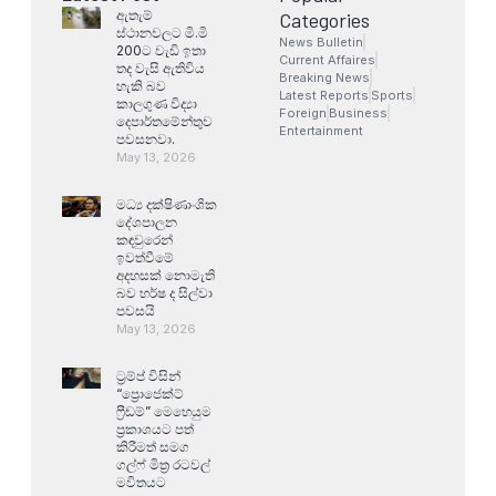
ඇතැම්
Categories
ස්ථානවලට මි.මි
News Bulletin
200ට වැඩි ඉතා
Current Affaires
තද වැසි ඇතිවිය
Breaking News
හැකි බව
Latest Reports
Sports
කාලගුණ විද්‍යා
Foreign
Business
දෙපාර්තමේන්තුව
Entertainment
පවසනවා.
May 13, 2026
මධ්‍ය දක්ෂිණාංශික
දේශපාලන
කඳවුරෙන්
ඉවත්වීමේ
අදහසක් නොමැති
බව හර්ෂ ද සිල්වා
පවසයි
May 13, 2026
ට්‍රම්ප් විසින්
“ප්‍රොජෙක්ට්
ෆ්‍රීඩම්” මෙහෙයුම
ප්‍රකාශයට පත්
කිරීමත් සමග
ගල්ෆ් මිත්‍ර රටවල්
මවිතයට