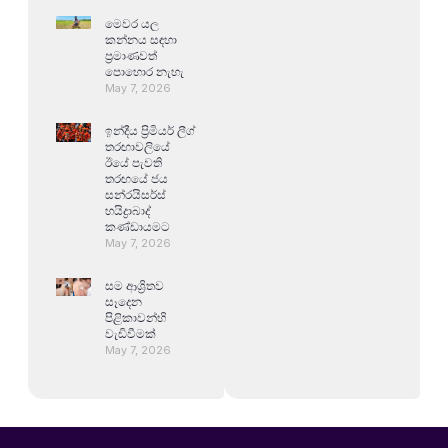
මෙවර යල
කන්නය සඳහා
ප්‍රමාණවත්
පොහොර නැහැ
May 7, 2026
ඉන්දීය ප්‍රිමියර් ලීග්
තරඟාවලියේ
ඊයේ පැවති
තරඟයේ ජය
සන්රයිසර්ස්
හයිද්‍රාබාද්
කණ්ඩායමට
May 7, 2026
සම ආශ්‍රිතව
සෑදෙන
පිළිකාවන්හි
වැඩිවීමක්
May 7, 2026