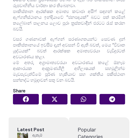
රූපවාහිනිය වාර්තා කර තිබෙනවා.
පාකිස්තාන ආරක්ෂක අමාත්‍ය කවාජා අසීෆ් සඳහන් කළේ
ඇෆ්ගනිස්ථානය ඉන්දියාවේ “ජනපදයක්” බවට පත් කරමින්
තලේබාන් පාලනය ලොව පුරා ත්‍රස්තවාදීන් එරටට රැස් කරන
බවයි.
වසර ගණනාවක් ඇෆ්ගන් සරණාගතයන්ට සෙවණ දුන්
පාකිස්තානයේ ඉවසීම දැන් අවසන් වී ඇති බවත්, මෙය “විවෘත
යුද්ධයක්” බවත් ආරක්ෂක අමාත්‍යවරයා වැඩිදුරටත්
අවධාරණය කළා.
මේ අතර, අග්‍රාමාත්‍යවරයා අවධාරණය කළේ ඕනෑම
ආකාරයක ආක්‍රමණශීලී අභිලාෂයක් සහමුලින්ම
මැඩපැවැත්වීමේ පූර්ණ හැකියාව සහ ශක්තිය පකිස්ථාන
සන්නද්ධ හමුදාවන් සතු වන බවයි.
Share
Popular
Latest Post
ඇතැම්
Categories