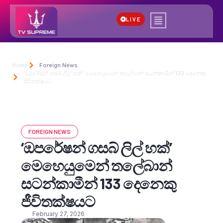
LIVE
Home
Foreign News
‘ඔපරේෂන් ගසබ් ලිල් හක්’ මෙහෙයුමෙන් තලේබාන් සටන්කාමීන් 133 දෙනෙකු
ජීවිතක්ෂයට
FOREIGN NEWS
‘ඔපරේෂන් ගසබ් ලිල් හක්’
මෙහෙයුමෙන් තලේබාන්
සටන්කාමීන් 133 දෙනෙකු
ජීවිතක්ෂයට
February 27, 2026