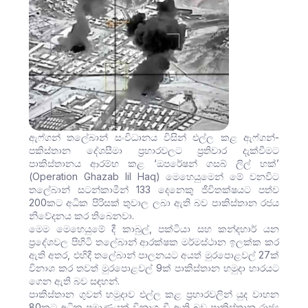
ඇෆ්ගන් තලේබාන් සංවිධානය විසින් එල්ල කළ ඇෆ්ගන්-
පකිස්තාන දේශසීමා ප්‍රහාරවලට ප්‍රතිචාර දැක්වීමට
පාකිස්තානය ආරම්භ කළ ‘ඔපරේෂන් ගසබ් ලිල් හක්’
(Operation Ghazab lil Haq) මෙහෙයුමෙන් මේ වනවිට
තලේබාන් සටන්කාමීන් 133 දෙනෙකු ජීවිතක්ෂයට පත්ව
200කට අධික පිරිසක් තුවාල ලබා ඇති බව පාකිස්තාන රජය
නිවේදනය කර තිබෙනවා.
මෙම මෙහෙයුමේ දී කාබුල්, පක්ටියා සහ කන්දහාර් යන
ප්‍රදේශවල පිහිටි තලේබාන් ආරක්ෂක මර්මස්ථාන ඉලක්ක කර
ඇති අතර, එහිදී තලේබාන් පාලනයට අයත් මුරපොළවල් 27ක්
විනාශ කර තවත් මුරපොළවල් 9ක් පාකිස්තාන හමුදා භාරයට
ගෙන ඇති බව සඳහන්.
පාකිස්තාන ගුවන් හමුදාව එල්ල කළ ප්‍රහාරවලින් යුද වාහන
80කට අධික ප්‍රමාණයක් විනාශ වී ඇති බව පාකිස්තාන රාජ්‍ය