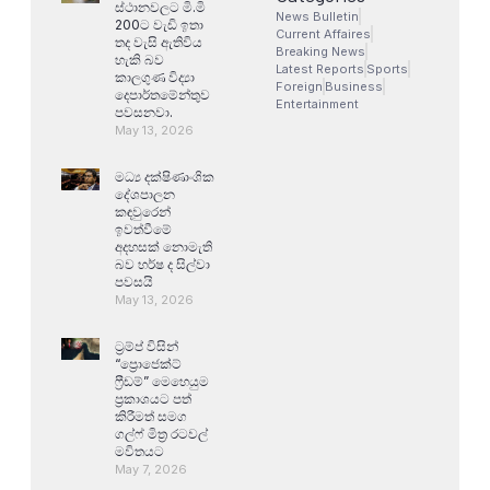
ස්ථානවලට මි.මි
News Bulletin
200ට වැඩි ඉතා
Current Affaires
තද වැසි ඇතිවිය
Breaking News
හැකි බව
Latest Reports
Sports
කාලගුණ විද්‍යා
Foreign
Business
දෙපාර්තමේන්තුව
Entertainment
පවසනවා.
May 13, 2026
මධ්‍ය දක්ෂිණාංශික
දේශපාලන
කඳවුරෙන්
ඉවත්වීමේ
අදහසක් නොමැති
බව හර්ෂ ද සිල්වා
පවසයි
May 13, 2026
ට්‍රම්ප් විසින්
“ප්‍රොජෙක්ට්
ෆ්‍රීඩම්” මෙහෙයුම
ප්‍රකාශයට පත්
කිරීමත් සමග
ගල්ෆ් මිත්‍ර රටවල්
මවිතයට
May 7, 2026