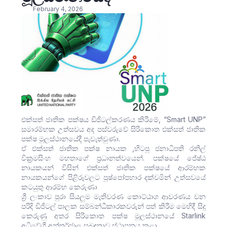
February 4, 2026
එක්සත් ජාතික පක්ෂය ඩිජිටල්කරණය කිරීමේ, “Smart UNP”
සමාරම්භක උත්සවය අද පස්වරුවේ සිරිකොත එක්සත් ජාතික
පක්ෂ මූලස්ථානයේදී පැවැත්වුණා.
ඒ එක්සත් ජාතික පක්ෂ නායක ,හිටපු ජනාධිපති රනිල්
වික්‍රමසිංහ මහතාගේ ප්‍රධානත්වයෙන්. පක්ෂයේ ජේෂ්ඨ
නායකයන් විසින් එක්සත් ජාතික පක්ෂයේ ආරම්භක
නායකයන්ගේ පිළිරූවලට පුෂ්පෝපහාර දක්වමින් උත්සවයේ
කටයුතු ආරම්භ කෙරුණා
ශ්‍රී ලංකාව පුරා සියලුම මැතිවරණ කොට්ඨාශ ආවරණය වන
පරිදි ඩිජිටල් පාලක සම්බන්ධීකාරකවරුන් පත් කිරීම මෙහිදී සිදු
කෙරුණු අතර සිරිකොත පක්ෂ මූලස්ථානයේ Starlink
අධිවේගී අන්තර්ජාල සබඳතාව ස්ථාපනය කළා.