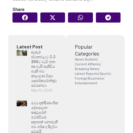
Share
Popular
Latest Post
ඇතැම්
Categories
ස්ථානවලට මි.මි
News Bulletin
200ට වැඩි ඉතා
Current Affaires
තද වැසි ඇතිවිය
Breaking News
හැකි බව
Latest Reports
Sports
කාලගුණ විද්‍යා
Foreign
Business
දෙපාර්තමේන්තුව
Entertainment
පවසනවා.
May 13, 2026
මධ්‍ය දක්ෂිණාංශික
දේශපාලන
කඳවුරෙන්
ඉවත්වීමේ
අදහසක් නොමැති
බව හර්ෂ ද සිල්වා
පවසයි