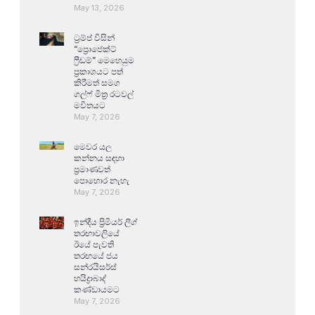
May 13, 2026
ට්‍රම්ප් විසින්
“ප්‍රොජෙක්ට්
ෆ්‍රීඩම්” මෙහෙයුම
ප්‍රකාශයට පත්
කිරීමත් සමග
ගල්ෆ් මිත්‍ර රටවල්
මවිතයට
May 7, 2026
මෙවර යල
කන්නය සඳහා
ප්‍රමාණවත්
පොහොර නැහැ
May 7, 2026
ඉන්දීය ප්‍රිමියර් ලීග්
තරඟාවලියේ
ඊයේ පැවති
තරඟයේ ජය
සන්රයිසර්ස්
හයිද්‍රාබාද්
කණ්ඩායමට
May 7, 2026