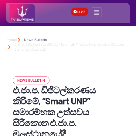
LIVE
Home
News Bulletin
එ.ජා.ප. ඩිජිටල්කරණය කිරීමේ, “Smart UNP” සමාරම්භක උත්සවය සිරිකොත
එ.ජා.ප. මූලස්ථානයේදී
NEWS BULLETIN
එ.ජා.ප. ඩිජිටල්කරණය
කිරීමේ, “Smart UNP”
සමාරම්භක උත්සවය
සිරිකොත එ.ජා.ප.
මූලස්ථානයේදී