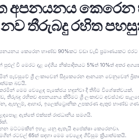
වෙත අපනයනය කෙරෙන 
 නව තීරුබදු රහිත පහස
 අපනයනය කෙරෙන භාණ්ඩ 90%කට වඩා වැඩි ප්‍රමාණයකට එරට න
ළුල් වී මෙරට දළ දේශීය නිෂ්පාදිතයට 5%ත් 10%ත් අතර අගයක
ින් පැවසුවේ ශ්‍රී ලංකාවෙන් සිදුකෙරෙන ආනයන වෙනුවෙන් බ්‍රිතාන
ාත්මක බවයි.
ින් මෙම වෙළෙඳ පැකේජය හඳුන්වා දී තිබීම විශේෂත්වයක්.
තීරුබදු රහිතව අපනයනය කිරීමට ශ්‍රී ලංකාවට අවස්ථාව සැල
 ඇඟලුම්, ආහාර, ඉලෙක්ට්‍රොනික උපකරණ ඇතුළු භාණ්ඩ ගණනාවක
ෙළෙඳපොළ ඇත්තේ එක්සත් රාජධානිය සමගයි.
ක්.
ෙන මට්ටමකින් ඉහළ යනු ඇතැයි අපේක්ෂා කෙරෙනවා.
් රටවල් 65ක් සඳහා මෙම වෙළෙඳ ගිවිසුම ක්‍රියාත්මකයි.