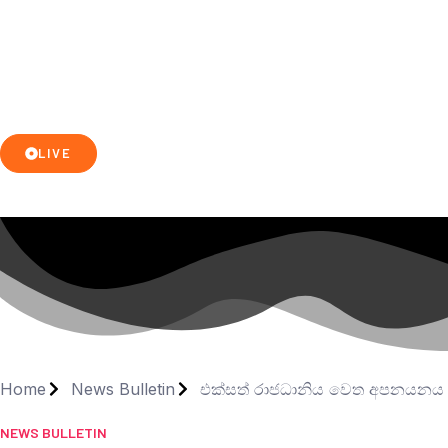
LIVE
Home
News Bulletin
එක්සත් රාජධානිය වෙත අපනයනය ක
NEWS BULLETIN