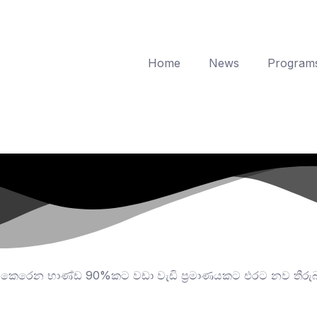
Home
News
Program
ෙරෙන භාණ්ඩ 90%කට වඩා වැඩි ප්‍රමාණයකට එරට නව තීරුබද