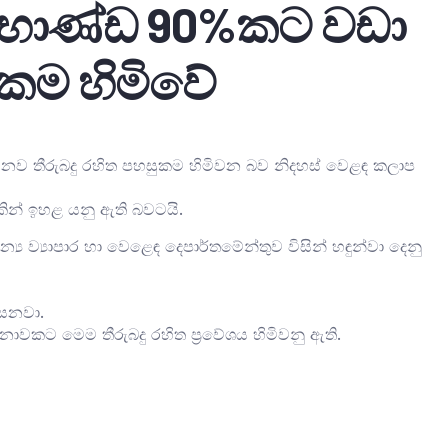
භාණ්ඩ 90%කට වඩා
ුකම හිමිවේ
ව තීරුබදු රහිත පහසුකම හිමිවන බව නිදහස් වෙළඳ කලාප
ින් ඉහළ යනු ඇති බවටයි.
්‍ය ව්‍යාපාර හා වෙළෙඳ දෙපාර්තමේන්තුව විසින් හඳුන්වා දෙනු
සෙනවා.
ට මෙම තීරුබදු රහිත ප්‍රවේශය හිමිවනු ඇති.