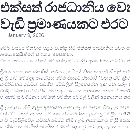
එක්සත් රාජධානිය 
වැඩි ප්‍රමාණයකට එරට
January 9, 2026
මෙම වසරේ ජනවාරී පළමු වැනිදා සිට එක්සත් රාජධානිය වෙත
ආයෝජකයින්ගේ සංගමය පවසනවා.
එම සංගමය පවසන්නේ මේ හේතුවෙන් ඉදිරි ආයෝජන අවස්ථාවන් පු
බ්‍රිතාන්‍ය මහ කොමසාරිස් කාර්යාලය ඊයේ නිවේදනයක් නිකුත් කරම
ලැබූ නව වෙළෙඳ පැකේජය මෙම වසරේ ජනවාරි 1වනදා සිට ක්‍රිය
සංවර්ධනය වෙමින් පවතින රටවලින් සිදුකෙරෙන ආනයන සරල කරම
එහිදී එක්සත් රාජධානිය වෙත අපනයනය කෙරෙන බොහෝ භාණ්ඩ, 
ඒ අනුව සංවර්ධනය වෙමින් පවතින රටවල් වලින් අපනයනය කරන,
ශ්‍රී ලංකාවේ නිමි ඇඳුම් අපනයන සඳහා ලොව දෙවන විශාලම ව
එහි වටිනාකම ආසන්න වශයෙන් අමෙරිකානු ඩොලර් මිලියන 675
නව වැඩපිළිවෙළ යටතේ මෙරට නිමි ඇඳුම් අපනයනය කැපී පෙන
සංවර්ධනය වෙමින් පවතින රටවල් සඳහා වූ වෙළෙඳ වැඩසටහන මගින