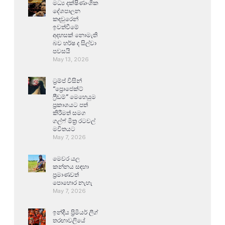
මධ්‍ය දක්ෂිණාංශික
දේශපාලන
කඳවුරෙන්
ඉවත්වීමේ
අදහසක් නොමැති
බව හර්ෂ ද සිල්වා
පවසයි
May 13, 2026
ට්‍රම්ප් විසින්
“ප්‍රොජෙක්ට්
ෆ්‍රීඩම්” මෙහෙයුම
ප්‍රකාශයට පත්
කිරීමත් සමග
ගල්ෆ් මිත්‍ර රටවල්
මවිතයට
May 7, 2026
මෙවර යල
කන්නය සඳහා
ප්‍රමාණවත්
පොහොර නැහැ
May 7, 2026
ඉන්දීය ප්‍රිමියර් ලීග්
තරඟාවලියේ