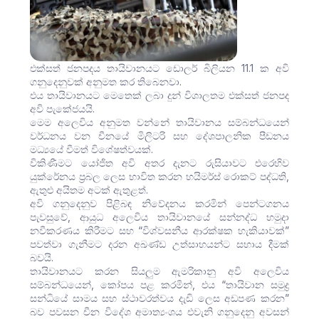
එක්සත් ජනපදය තායිවානයට ඩොලර් බිලියන 11.1 ක අවි
ගනුදෙනුවක් අනුමත කර තිබෙනවා.
එය තායිවානයට මෙතෙක් ලබා දුන් විශාලතම එක්සත් ජනපද
අවි පැකේජයයි.
මෙම අලෙවිය අනුමත වන්නේ තායිවානය සම්බන්ධයෙන්
වර්ධනය වන චීනයේ මිලිටරි සහ දේශපාලනික පීඩනය
මධ්‍යයේ වීමත් විශේෂත්වයක්.
විකිණීමට යෝජිත අවි අතර දැනට රුසියාවට එරෙහිව
යුක්රේනය ප්‍රබල ලෙස භාවිත කරන හයිමර්ස් රොකට් පද්ධති,
ඇතුළු අයිතම අටක් ඇතුළත්.
අවි ගනුදෙනුව පිළිබඳ නිවේදනය කරමින් පෙන්ටගනය
පැවසුවේ, ආයුධ අලෙවිය තායිවානයේ සන්නද්ධ හමුදා
නවීකරණය කිරීමට සහ “විශ්වසනීය ආරක්ෂක හැකියාවක්”
පවත්වා ගැනීමට දරන අඛණ්ඩ උත්සාහයන්ට සහාය දීමක්
බවයි.
තායිවානයට කරන සියලුම ඇමරිකානු අවි අලෙවිය
සම්බන්ධයෙන්, කෝපය පළ කරමින්, එය “තායිවාන සමුද්‍ර
සන්ධියේ සාමය සහ ස්ථාවරත්වය දැඩි ලෙස අඩපණ කරන”
බව පවසන චීන විදේශ අමාත්‍යංශය එවැනි ගනුදෙනු අවසන්