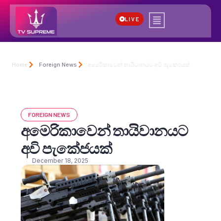
LIVE
Home
Foreign News
අමෙරිකාවෙන් තායිවානයට අවි පැකේජයක්
FOREIGN NEWS
අමෙරිකාවෙන් තායිවානයට
අවි පැකේජයක්
December 18, 2025