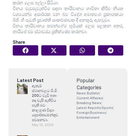
කරන ලෙස ඉල්ලා සිටියා.
චීනය මැඩපැවැත්වීම සඳහා තායිවානය භාවිතා කිරීම නියත
වශයෙන්ම අසාර්ථක වන බව විදේශ අමාත්‍යංශ ප්‍රකාශකයා
බීජිං හි පැවති ප්‍රවෘත්ති සාකච්ඡාවක දී අනතුරු ඇඟවූවා.
චීනය තායිවානය තමන්ගේම භූමියක් ලෙස සලකන අතර,
තායිපේ එම ස්ථාවරය ප්‍රතික්ෂේප කරනවා.
Share
Popular
Latest Post
ඇතැම්
Categories
ස්ථානවලට මි.මි
News Bulletin
200ට වැඩි ඉතා
Current Affaires
තද වැසි ඇතිවිය
Breaking News
හැකි බව
Latest Reports
Sports
කාලගුණ විද්‍යා
Foreign
Business
දෙපාර්තමේන්තුව
Entertainment
පවසනවා.
May 13, 2026