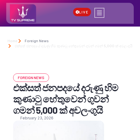
LIVE
Home
Foreign News
එක්සත් ජනපදයේ දරුණු හිම කුණාටු හේතුවෙන් ගුවන් ගමන් 5,000 ක් අවලංගුයි
FOREIGN NEWS
එක්සත් ජනපදයේ දරුණු හිම
කුණාටු හේතුවෙන් ගුවන්
ගමන් 5,000 ක් අවලංගුයි
February 23, 2026