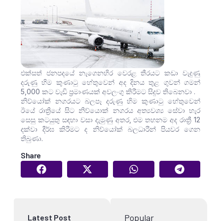
එක්සත් ජනපදයේ නැගෙනහිර වෙරළ තීරයට කඩා වැදුණු
දරුණු හිම කුණාටු හේතුවෙන් අද දිනය තුළ ගුවන් ගමන්
5,000 කට වැඩි ප්‍රමාණයක් අවලංගු කිරීමට සිදුව තිබෙනවා .
නිව්යෝක් නගරයට බලපෑ දරුණු හිම කුණාටු හේතුවෙන්
ඊයේ රාත්‍රියේ සිට නිව්යොක් නගරය අත්‍යවශ්‍ය සේවා හැර
සෙසු කටයුතු සඳහා වසා දැමුණු අතර, එම තහනම අද රාත්‍රී 12
දක්වා දීර්ඝ කිරීමට ද නිව්යෝක් බලධාරීන් පියවර ගෙන
තිබුණා.
Share
Popular
Latest Post