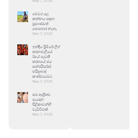
May 7, 2026
මෙවර යල
කන්නය සඳහා
ප්‍රමාණවත්
පොහොර නැහැ
May 7, 2026
ඉන්දීය ප්‍රිමියර් ලීග්
තරඟාවලියේ
ඊයේ පැවති
තරඟයේ ජය
සන්රයිසර්ස්
හයිද්‍රාබාද්
කණ්ඩායමට
May 7, 2026
සම ආශ්‍රිතව
සෑදෙන
පිළිකාවන්හි
වැඩිවීමක්
May 7, 2026