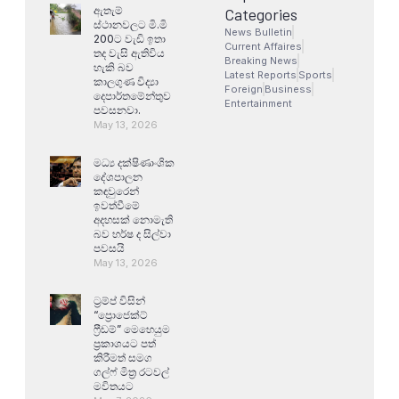
ඇතැම්
Categories
ස්ථානවලට මි.මි
News Bulletin
200ට වැඩි ඉතා
Current Affaires
තද වැසි ඇතිවිය
Breaking News
හැකි බව
Latest Reports
Sports
කාලගුණ විද්‍යා
Foreign
Business
දෙපාර්තමේන්තුව
Entertainment
පවසනවා.
May 13, 2026
මධ්‍ය දක්ෂිණාංශික
දේශපාලන
කඳවුරෙන්
ඉවත්වීමේ
අදහසක් නොමැති
බව හර්ෂ ද සිල්වා
පවසයි
May 13, 2026
ට්‍රම්ප් විසින්
“ප්‍රොජෙක්ට්
ෆ්‍රීඩම්” මෙහෙයුම
ප්‍රකාශයට පත්
කිරීමත් සමග
ගල්ෆ් මිත්‍ර රටවල්
මවිතයට