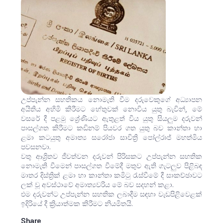
උප්පැන්න සහතිකය නොමැති වීම දරුවෙකුගේ අධ්‍යාපන
අයිතිය අහිමි කිරීමට හේතුවක් නොවිය යුතු බැවින්, මේ
වසරේ දී පළමු ශ්‍රේණියට ඇතුළත් විය යුතු සියලුම දරුවන්
පාසල්ගත කිරීමට කඩිනම් පියවර ගත යුතු බව කාන්තා හා
ළමා කටයුතු අමාත්‍ය සරෝජා සාවිත්‍රි පෝල්රාජ් මහත්මිය
පවසනවා.
වතු ආශ්‍රිතව ජීවත්වන දරුවන් පිරිසකට උප්පැන්න සහතික
නොමැති වීමෙන් පාසල්ගත වීමේදී මතුව ඇති ගැටලුව පිළිබඳ
මාතර දිස්ත්‍රික් ළමා හා කාන්තා කමිටු රැස්වීමේ දී සාකච්ඡාවට
ලක් වූ අවස්ථාවේ අමාත්‍යවරිය මේ බව සදහන් කළා.
එම දරුවන්ට උප්පැන්න සහතික ලබාදීම සඳහා වැඩපිළිවෙළක්
ඉදිරියේ දී ක්‍රියාත්මක කිරීමට නියමිතයි.
Share