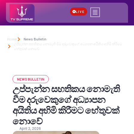
LIVE
Home
News Bulletin
උප්පැන්න සහතිකය නොමැති වීම දරුවෙකුගේ අධ්‍යාපන අයිතිය අහිමි කිරීමට
හේතුවක් නොවේ
NEWS BULLETIN
උප්පැන්න සහතිකය නොමැති
වීම දරුවෙකුගේ අධ්‍යාපන
අයිතිය අහිමි කිරීමට හේතුවක්
නොවේ
April 2, 2026