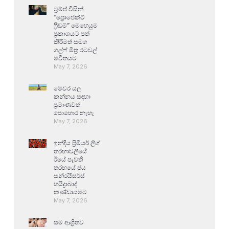
ට්‍රම්ප් විසින්
“ප්‍රොජෙක්ට්
ෆ්‍රීඩම්” මෙහෙයුම
ප්‍රකාශයට පත්
කිරීමත් සමග
ගල්ෆ් මිත්‍ර රටවල්
මවිතයට
May 7, 2026
මෙවර යල
කන්නය සඳහා
ප්‍රමාණවත්
පොහොර නැහැ
May 7, 2026
ඉන්දීය ප්‍රිමියර් ලීග්
තරඟාවලියේ
ඊයේ පැවති
තරඟයේ ජය
සන්රයිසර්ස්
හයිද්‍රාබාද්
කණ්ඩායමට
May 7, 2026
සම ආශ්‍රිතව