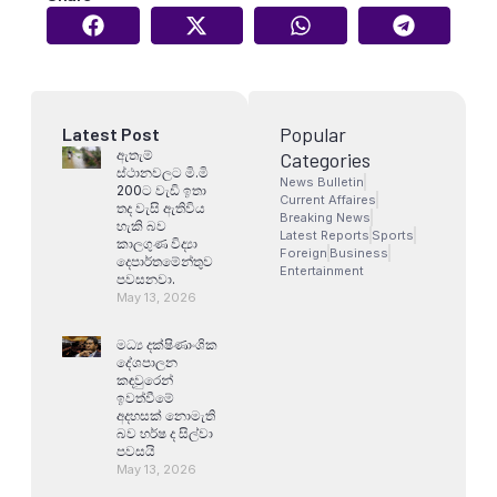
Popular
Latest Post
ඇතැම්
Categories
ස්ථානවලට මි.මි
News Bulletin
200ට වැඩි ඉතා
Current Affaires
තද වැසි ඇතිවිය
Breaking News
හැකි බව
Latest Reports
Sports
කාලගුණ විද්‍යා
Foreign
Business
දෙපාර්තමේන්තුව
Entertainment
පවසනවා.
May 13, 2026
මධ්‍ය දක්ෂිණාංශික
දේශපාලන
කඳවුරෙන්
ඉවත්වීමේ
අදහසක් නොමැති
බව හර්ෂ ද සිල්වා
පවසයි
May 13, 2026