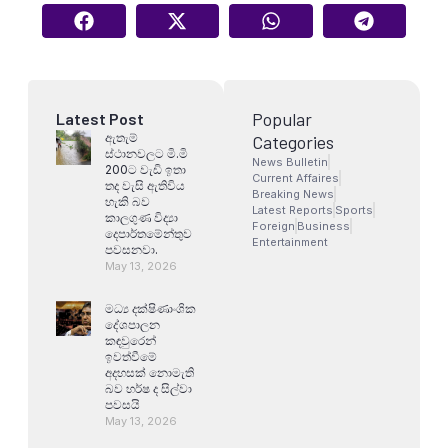
Popular
Latest Post
ඇතැම්
Categories
ස්ථානවලට මි.මි
News Bulletin
200ට වැඩි ඉතා
Current Affaires
තද වැසි ඇතිවිය
Breaking News
හැකි බව
Latest Reports
Sports
කාලගුණ විද්‍යා
Foreign
Business
දෙපාර්තමේන්තුව
Entertainment
පවසනවා.
May 13, 2026
මධ්‍ය දක්ෂිණාංශික
දේශපාලන
කඳවුරෙන්
ඉවත්වීමේ
අදහසක් නොමැති
බව හර්ෂ ද සිල්වා
පවසයි
May 13, 2026