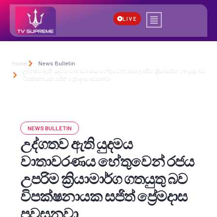
LIVE
Home
News Bulletin
උද්ගතව ඇති යුදමය වාතාවරණය හේතුවෙන් රජය උපරිම ක්‍රියාමාර්ග ගතයුතු බව
විපක්ෂනායක සජිත් ප්‍රේමදාස පවසනවා
NEWS BULLETIN
උද්ගතව ඇති යුදමය
වාතාවරණය හේතුවෙන් රජය
උපරිම ක්‍රියාමාර්ග ගතයුතු බව
විපක්ෂනායක සජිත් ප්‍රේමදාස
පවසනවා