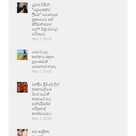
ට්‍රම්ප් විසින්
“ප්‍රොජෙක්ට්
ෆ්‍රීඩම්” මෙහෙයුම
ප්‍රකාශයට පත්
කිරීමත් සමග
ගල්ෆ් මිත්‍ර රටවල්
මවිතයට
May 7, 2026
මෙවර යල
කන්නය සඳහා
ප්‍රමාණවත්
පොහොර නැහැ
May 7, 2026
ඉන්දීය ප්‍රිමියර් ලීග්
තරඟාවලියේ
ඊයේ පැවති
තරඟයේ ජය
සන්රයිසර්ස්
හයිද්‍රාබාද්
කණ්ඩායමට
May 7, 2026
සම ආශ්‍රිතව