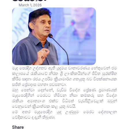
March 1, 2026
මැද පෙරදිග උද්ගතව ඇති යුදමය වාතාවරණය හේතුවෙන් එම
කලාපයේ රැකියාවේ නිරත ශ්‍රී ලාංකිකයින්ගේ ජීවිත සුරක්ෂිත
කිරීම සඳහා රජය උපරිම ක්‍රියාමාර්ග ගතයුතු බව විපක්ෂනායක
සජිත් ප්‍රේමදාස මහතා පවසනවා.
ඔහු පෙන්වා දෙන්නේ, වැඩිම විදේශ ප්‍රේෂණ ප්‍රමාණයක්
මැදපෙරදිගින් මෙරටට හිමිවන නිසා කම්කරු සහ විදේශ
රැකියා අමාත්‍යාංශ එක්ව විධිමත් වැඩපිළිවෙළක් ඔවුන්
වෙනුවෙන් ක්‍රියාත්මක කළ යුතු බවයි.
මේ අතර මැදපෙරදිග යුද උණුසුම මෙරට දේශපාලන
වේදිකාවට ද දැනී තිබුණා.
Share