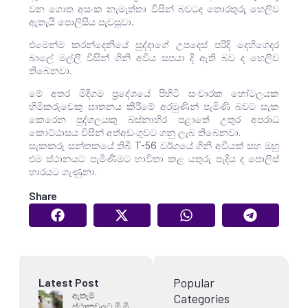
වන ගොත අසංක නැමැත්තා විසින් බවටද තොරතුරු හෙලිව
ඇතැයි පොලිසිය පැවසුවා.
එමෙන්ම කරන්දෙනියේ සුද්දාගේ උපදෙස් පරිදි දෙහිගෙදර
බාලේ මල්ලි විසින් ගිනි අවිය සපයා දි ඇති බව ද හෙලිව
තිබෙනවා.
මේ අතර මිදිගම ප්‍රදේශයේ පිහිටි සංචාරක හෝටලයක
හිමිකරුවෙකු ඝාතනය කිරීමේ අරමුණින් පැමිණි බවට සැක
කෙරෙන පුද්ගලයකු බස්නාහිර පළාතේ උතුර අපරාධ
කොට්ඨාසය විසින් අත්අඩංගුවට ගනු ලැබ තිබෙනවා.
සැකකරු සන්තකයේ තිබී T-56 වර්ගයේ ගිනි අවියක් සහ ඔහු
එම ස්ථානයට පැමිණිමට භාවිතා කළ යතුරු පැදිය ද පොලිස්
භාරයට ගැණුනා.
Share
Popular
Latest Post
ඇතැම්
Categories
ස්ථානවලට මි.මි