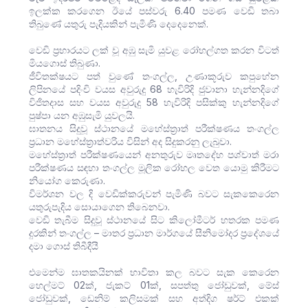
ඉලක්ක කරගෙන ඊයේ පස්වරු 6.40 පමණ වෙඩි තබා
තිබුණේ යතුරු පැදියකින් පැමිණි දෙදෙනෙක්.
වෙඩි ප්‍රහාරයට ලක් වූ අඹු සැමි යුවළ රෝහල්ගත කරන විටත්
මියගොස් තිබුණා.
ජීවිතක්ෂයට පත් වුණේ තංගල්ල, උණාකූරුව කපුහේන
ලිපිනයේ පදිංචි වයස අවුරුදු 68 හැවිරිදි ජුවානා හැන්නදිගේ
විජිතදාස සහ වයස අවුරුදු 58 හැවිරිදි පසික්කු හැන්නදිගේ
පුෂ්පා යන අඹුසැමි යුවලයි.
ඝාතනය සිදුවූ ස්ථානයේ මහේස්ත්‍රාත් පරීක්ෂණය තංගල්ල
ප්‍රධාන මහේස්ත්‍රාත්වරිය විසින් අද සිදුකරනු ලැබුවා.
මහේස්ත්‍රාත් පරීක්ෂණයෙන් අනතුරුව මෘතදේහ පශ්චාත් මරා
පරීක්ෂණය සඳහා තංගල්ල මූලික රෝහල වෙත යොමු කිරීමට
නියෝග කෙරුණා.
විමර්ශන වල දි වෙඩික්කරුවන් පැමිණි බවට සැකකෙරෙන
යතුරුපැදිය සොයාගෙන තිබෙනවා.
වෙඩි තැබීම සිදුවූ ස්ථානයේ සිට කිලෝමීටර් හතරක පමණ
දුරකින් තංගල්ල – මාතර ප්‍රධාන මාර්ගයේ සීනිමෝදර ප්‍රදේශයේ
දමා ගොස් තිබීදීයී
එමෙන්ම ඝාතකයිනක් භාවිතා කල බවට සැක කෙරෙන
හෙල්මට් 02ක්, ජැකට් 01ක්, සපත්තු ජෝඩුවක්, මේස්
ජෝඩුවක්, ඩෙනිම් කලිසමක් සහ අත්දිග ෂර්ට් එකක්