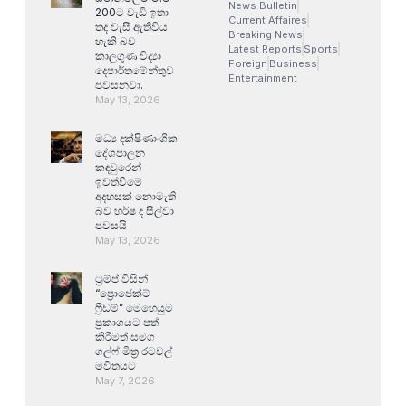
News Bulletin
200ට වැඩි ඉතා
Current Affaires
තද වැසි ඇතිවිය
Breaking News
හැකි බව
Latest Reports
Sports
කාලගුණ විද්‍යා
Foreign
Business
දෙපාර්තමේන්තුව
Entertainment
පවසනවා.
May 13, 2026
මධ්‍ය දක්ෂිණාංශික
දේශපාලන
කඳවුරෙන්
ඉවත්වීමේ
අදහසක් නොමැති
බව හර්ෂ ද සිල්වා
පවසයි
May 13, 2026
ට්‍රම්ප් විසින්
“ප්‍රොජෙක්ට්
ෆ්‍රීඩම්” මෙහෙයුම
ප්‍රකාශයට පත්
කිරීමත් සමග
ගල්ෆ් මිත්‍ර රටවල්
මවිතයට
May 7, 2026