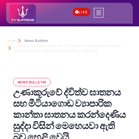
LIVE
Home
News Bulletin
උණාකූරුවේ ද්විත්ව ඝාතනය සහ මීටියාගොඩ ව්‍යාපාරික කාන්තා ඝාතනය
කරන්දෙණිය සුද්දා විසින් මෙහෙයවා ඇති බව හෙළි වෙයි
NEWS BULLETIN
උණාකූරුවේ ද්විත්ව ඝාතනය
සහ මීටියාගොඩ ව්‍යාපාරික
කාන්තා ඝාතනය කරන්දෙණිය
සුද්දා විසින් මෙහෙයවා ඇති
බව හෙළි වෙයි