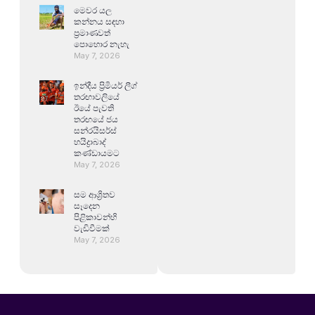
මෙවර යල
කන්නය සඳහා
ප්‍රමාණවත්
පොහොර නැහැ
May 7, 2026
ඉන්දීය ප්‍රිමියර් ලීග්
තරඟාවලියේ
ඊයේ පැවති
තරඟයේ ජය
සන්රයිසර්ස්
හයිද්‍රාබාද්
කණ්ඩායමට
May 7, 2026
සම ආශ්‍රිතව
සෑදෙන
පිළිකාවන්හි
වැඩිවීමක්
May 7, 2026