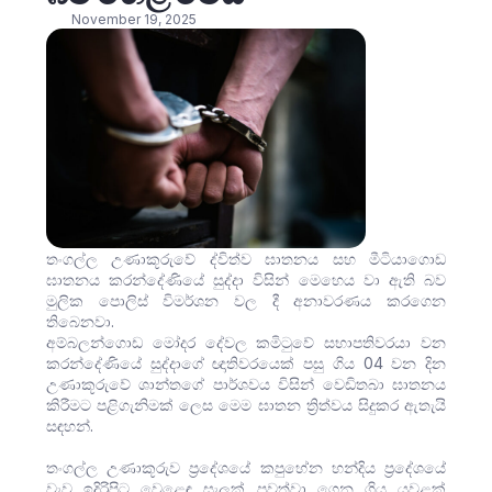
November 19, 2025
තංගල්ල උණාකූරුවේ ද්විත්ව ඝාතනය සහ මීටියාගොඩ
ඝාතනය කරන්දේණියේ සුද්දා විසින් මෙහෙය වා ඇති බව
මුලික පොලිස් විමර්ශන වල දී අනාවරණය කරගෙන
තිබෙනවා.
අම්බලන්ගොඩ මෝදර දේවල කමිටුවේ සභාපතිවරයා වන
කරන්දේණියේ සුද්දාගේ ඥාතිවරයෙක් පසු ගිය 04 වන දින
උණාකූරුවේ ශාන්තගේ පාර්ශවය විසින් වෙඩිතබා ඝාතනය
කිරීමට පළිගැනිමක් ලෙස මෙම ඝාතන ත්‍රිත්වය සිදුකර ඇතැයි
සඳහන්.
තංගල්ල උණාකූරුව ප්‍රදේශයේ කපුහේන හන්දිය ප්‍රදේශයේ
වැව ඉදිරිපිට වෙළෙඳ සැලක් පවත්වා ගෙන ගිය යුවළක්