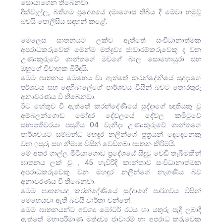
සොයාගෙන තිබෙනවා.
දික්වැල්ල, බතීගම ප්‍රදේශයේ දමාගොස් තිබිය දී මේවා හමුවූ
බවයි පොලිසිය සඳහන් කළේ.
මෙලෙස ඝාතනයට ලක්ව ඇත්තේ සංවිධානාත්මක
අපරාධකරුවෙක් මෙන්ම මත්ද්‍රව්‍ය ජාවාරම්කරුවෙකු ද වන
උණාකූරුවේ ශාන්තගේ මවගේ බාල සොහොයුරා සහ
ඔහුගේ විවාහක බිරිඳයි.
මෙම ඝාතනය මෙහෙය වා ඇත්තේ කරන්දේනියේ සුද්දාගේ
පර්ශවය සහ දෙහිබාලේගේ පාර්ශවය විසින් බවට තොරතුරු
අනාවරණය වී තිබෙනවා.
ඊට හේතුව වී ඇත්තේ කරන්දේණියේ සුද්දාගේ ඥාතියකු වූ
අම්බලන්ගොඩ මෝදර දේවලයේ දේවල කමිටුවේ
සභාපතිවරයා පසුගිය 04 වැනිදා උණාකූරුවේ ශාන්තගේ
පාර්ශවයට සම්බන්ධ මහඳුර නලින්ගේ පුත්‍රයන් දෙදෙනෙකු
වන ඉසුරු සහ නිමාෂ විසින් වෙඩිතබා ඝාතන කිරිමයි.
මේ අතර ගාල්ල මීටියාගොඩ ප්‍රදේශයේ සිදුවූ වෙඩි තැබීමකින්
ඝාතනය ලක් වූ , 45 හැවිරිදි කාන්තාව සංවිධානාත්මක
අපරාධකරුවෙකු වන මහඳුර නලීන්ගේ නැගණිය බව
අනාවරණය වී තිබෙනවා.
මෙම ඝාතනයද කරන්දේණියේ සුද්දාගේ පාර්ශවය විසින්
මෙහෙයවා ඇති බවයි වාර්තා වන්නේ.
මෙම ඝාතනයන්ට අවශ්‍ය මෝටර් රථය හා යතුරු පැදි ලබාදී
ඇත්තේ මහාපරිමාණ මත්ද්‍රව්‍ය ජාවාරම් හා අපරාධ කරුවෙකු