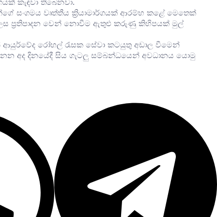
ර්ගයක් කැඳවා තිබෙනවා.
්ගේ සංගමය වෘත්තීය ක්‍රියාමාර්ගයක් ආරම්භ කළේ මෙතෙක්
ප්‍රතිපාදන වෙන් නොවීම ඇතුළු කරුණු කිහිපයක් මුල්
යිනේ ආයුර්වේද රෝහල් රැසක ‌සේවා කටයුතු අඩාල වීමෙන්
 ගැනෙන අද දිනයේදී සිය ගැටලු සම්බන්ධයෙන් අවධානය යොමු