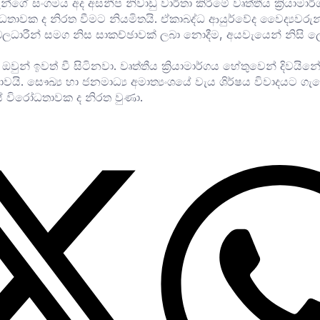
ුන්ගේ සංගමය අද අසනීප නිවාඩු වාර්තා කිරීමේ වෘත්තීය ක්‍රියාමා
ධතාවක ද නිරත වීමට නියමිතයි. ඒකාබද්ධ ආයුර්වේද වෛද්‍යවරුන
ලධාරීන් සමග නිස සාකච්ඡාවක් ලබා නොදීම, අයවැයෙන් නිසි ලෙස 
් ඔවුන් ඉවත් වී සිටිනවා. වෘත්තීය ක්‍රියාමාර්ගය හේතුවෙන් දිව
ාවයි. සෞඛ්‍ය හා ජනමාධ්‍ය අමාත්‍යංශයේ වැය ශිර්ෂය විවාදයට
යේ විරෝධතාවක ද නිරත වුණා.