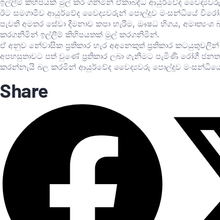
ඉල්ලීම් කිහිපයක් මුල් කර ගනිමින් ඒකාබද්ධ ආයුර්වේද වෛද්‍යවර
ඊට සමගාමීව ආයුර්වේද වෛද්‍යවරුන් පොල්දූව මංසන්ධියේ විරෝ
පැවති අමතර සේවා දීමනාව කපා හැරීම, ඖෂධ හිගය, අමාත්‍යංශ බ
කරගනිමින් ඉල්ලීම් කිහිපයතක් මුල් කරගනිමින්.
ඒ අනුව නේවාසික ප්‍රතිකාර හැර අඅනෙකුත් ප්‍රතිකාර කටයුතුවලින
අපහසුතාවට පත් වුණේ ප්‍රතිකාර ලබා ගැනීමට පැමිණි රෝගී ජනත
කරන්නැයි බල කරමින් ආයුර්වේද වෛද්‍යවරු පොල්දූව මංසන්ධි
Share