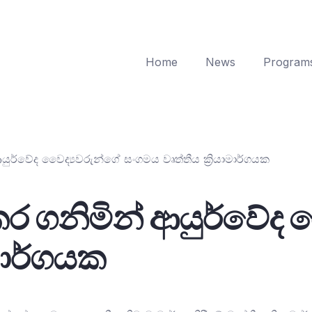
Home
News
Program
 ආයුර්වේද වෛද්‍යවරුන්ගේ සංගමය වෘත්තීය ක්‍රියාමාර්ගයක
් කර ගනිමින් ආයුර්වේද
ාමාර්ගයක