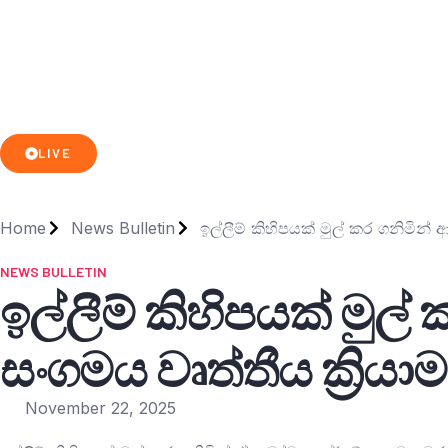
LIVE
Home
News Bulletin
ඉල්ලීම් කිහිපයක් මුල් කර ගනිමින්
NEWS BULLETIN
ඉල්ලීම් කිහිපයක් මුල
සංගමය වෘත්තීය ක්‍රිය
November 22, 2025