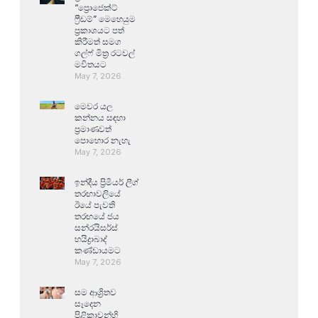
“ප්‍රොජෙක්ට්
ෆ්‍රීඩම්” මෙහෙයුම
ප්‍රකාශයට පත්
කිරීමත් සමග
ගල්ෆ් මිත්‍ර රටවල්
මවිතයට
May 7, 2026
මෙවර යල
කන්නය සඳහා
ප්‍රමාණවත්
පොහොර නැහැ
May 7, 2026
ඉන්දීය ප්‍රිමියර් ලීග්
තරඟාවලියේ
ඊයේ පැවති
තරඟයේ ජය
සන්රයිසර්ස්
හයිද්‍රාබාද්
කණ්ඩායමට
May 7, 2026
සම ආශ්‍රිතව
සෑදෙන
පිළිකාවන්හි