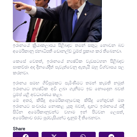
ඉරානයේ ක්‍රියාකලාපය පිළිබඳව තමන් සතුටු නොවන බව
අමෙරිකානු ජනාධිපති ඩොනල්ඩ් ට්‍රම්ප් ප්‍රකාශ කර තිබෙනවා.
කෙසේ වෙතත්, ඉරානයේ න්‍යෂ්ටික වැඩසටහන පිළිබඳව
සාකච්ඡා අද දිනයේදීත් පැවැත්වෙනු ඇතැයි ඔහු විශ්වාසය පල
කරනවා.
ඉරානය සමඟ ගිවිසුමකට පැමිණීමට තමන් කැමති නමුත්
ඉරානයට න්‍යෂ්ටික අවි ලබා ගැනීමට ඉඩ නොදෙන බවත්
ට්‍රම්ප් යළි අවධාරණය කළා.
මේ අතර, කිසිදු අමෙරිකානුවෙකු කිසිදු හේතුවක් මත
ඉරානයට සංචාරය නොකළ යුතු බවත්, දැනට ඉරානයේ රැඳී
සිටින අමෙරිකානුවන්ට වහාම ඉන් පිටවන ලෙසත්,
අමෙරිකාව එරට පුරවැසියන්ට දැනුම් දී තිබෙනවා.
Share