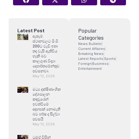
Popular
Latest Post
ඇතැම්
Categories
ස්ථානවලට මි.මි
News Bulletin
200ට වැඩි ඉතා
Current Affaires
තද වැසි ඇතිවිය
Breaking News
හැකි බව
Latest Reports
Sports
කාලගුණ විද්‍යා
Foreign
Business
දෙපාර්තමේන්තුව
Entertainment
පවසනවා.
May 13, 2026
මධ්‍ය දක්ෂිණාංශික
දේශපාලන
කඳවුරෙන්
ඉවත්වීමේ
අදහසක් නොමැති
බව හර්ෂ ද සිල්වා
පවසයි
May 13, 2026
ට්‍රම්ප් විසින්