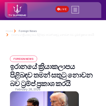
LIVE
Home
Foreign News
ඉරානයේ ක්‍රියාකලාපය පිළිබඳව තමන් සතුටු නොවන බව ට්‍රම්ප් ප්‍රකාශ කරයි
FOREIGN NEWS
ඉරානයේ ක්‍රියාකලාපය
පිළිබඳව තමන් සතුටු නොවන
බව ට්‍රම්ප් ප්‍රකාශ කරයි
February 28, 2026