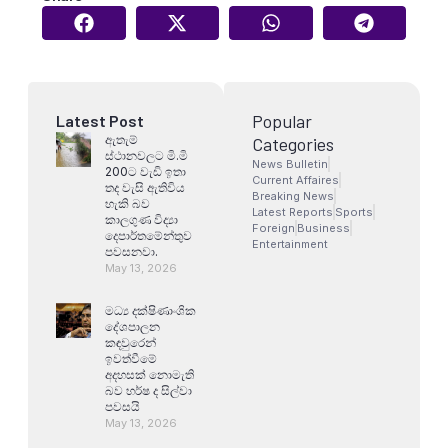
Popular
Latest Post
ඇතැම්
Categories
ස්ථානවලට මි.මි
News Bulletin
200ට වැඩි ඉතා
Current Affaires
තද වැසි ඇතිවිය
Breaking News
හැකි බව
Latest Reports
Sports
කාලගුණ විද්‍යා
Foreign
Business
දෙපාර්තමේන්තුව
Entertainment
පවසනවා.
May 13, 2026
මධ්‍ය දක්ෂිණාංශික
දේශපාලන
කඳවුරෙන්
ඉවත්වීමේ
අදහසක් නොමැති
බව හර්ෂ ද සිල්වා
පවසයි
May 13, 2026