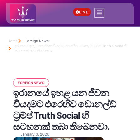
LIVE
Home
Foreign News
ඉරානයේ ඉහළ යන ජීවන වියදමට එරෙහිව ඩොනල්ඩ් ට්‍රම්ප් Truth Social හි
සටහනක් තබා තිබෙනවා.
FOREIGN NEWS
ඉරානයේ ඉහළ යන ජීවන
වියදමට එරෙහිව ඩොනල්ඩ්
ට්‍රම්ප් Truth Social හි
සටහනක් තබා තිබෙනවා.
January 3, 2026