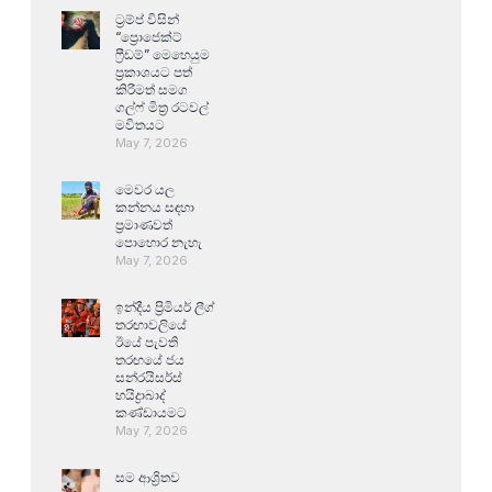
ට්‍රම්ප් විසින්
“ප්‍රොජෙක්ට්
ෆ්‍රීඩම්” මෙහෙයුම
ප්‍රකාශයට පත්
කිරීමත් සමග
ගල්ෆ් මිත්‍ර රටවල්
මවිතයට
May 7, 2026
මෙවර යල
කන්නය සඳහා
ප්‍රමාණවත්
පොහොර නැහැ
May 7, 2026
ඉන්දීය ප්‍රිමියර් ලීග්
තරඟාවලියේ
ඊයේ පැවති
තරඟයේ ජය
සන්රයිසර්ස්
හයිද්‍රාබාද්
කණ්ඩායමට
May 7, 2026
සම ආශ්‍රිතව