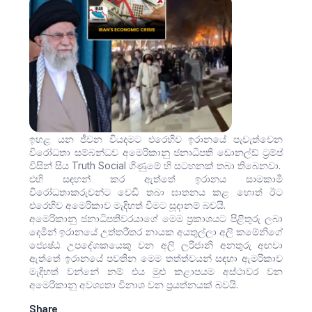
ඉහළ යන ජීවන වියදමට එරෙහිව ඉරානයේ පැවැත්වෙන
විරෝධතා සම්බන්ධව අමෙරිකානු ජනාධිපති ඩොනල්ඩ් ට්‍රම්ප්
විසින් සිය Truth Social ගිණුමේ හි සටහනක් තබා තිබෙනවා.
එහි සඳහන් කර ඇත්තේ ඉරානය සාමකාමී
විරෝධතාකරුවන්ට වෙඩි තබා ඝාතනය කළ හොත් ඊට
එරෙහිව අමෙරිකාව මැදිහත් වීමට සූදානම් බවයි.
අමෙරිකානු ජනාධිපතිවරයාගේ මෙම ප්‍රකාශයට පිළිතුරු ලබා
දෙමින් ඉරානයේ උත්තරීතර නායක අයතුල්ලා අලි කමේනිගේ
ජ්‍යෙෂ්ඨ උපදේශකයෙකු වන අලි ලරිජානි අනතුරු අඟවා
ඇත්තේ ඉරානයේ පවතින මෙම තත්ත්වයන් සඳහා ඇමරිකාව
මැදිහත් වන්නේ නම් එය මුළු කළාපයම අස්ථාවර වන
අමෙරිකානු අවශ්‍යතා විනාශ වන ප්‍රයත්නයක් බවයි.
Share