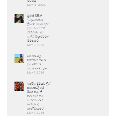
පවසයි
May 13, 2026
ට්‍රම්ප් විසින්
“ප්‍රොජෙක්ට්
ෆ්‍රීඩම්” මෙහෙයුම
ප්‍රකාශයට පත්
කිරීමත් සමග
ගල්ෆ් මිත්‍ර රටවල්
මවිතයට
May 7, 2026
මෙවර යල
කන්නය සඳහා
ප්‍රමාණවත්
පොහොර නැහැ
May 7, 2026
ඉන්දීය ප්‍රිමියර් ලීග්
තරඟාවලියේ
ඊයේ පැවති
තරඟයේ ජය
සන්රයිසර්ස්
හයිද්‍රාබාද්
කණ්ඩායමට
May 7, 2026