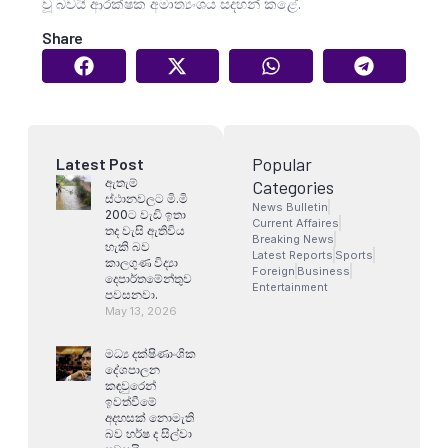
වූ බවයි ආරක්ෂක අමාත්‍යංශය සදහන් කළේ.
Share
Popular
Latest Post
ඇතැම්
Categories
ස්ථානවලට මි.මි
News Bulletin
200ට වැඩි ඉතා
Current Affaires
තද වැසි ඇතිවිය
Breaking News
හැකි බව
Latest Reports
Sports
කාලගුණ විද්‍යා
Foreign
Business
දෙපාර්තමේන්තුව
Entertainment
පවසනවා.
May 13, 2026
මධ්‍ය දක්ෂිණාංශික
දේශපාලන
කඳවුරෙන්
ඉවත්වීමේ
අදහසක් නොමැති
බව හර්ෂ ද සිල්වා