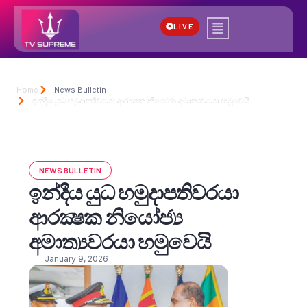
LIVE
Home
News Bulletin
ඉන්දීය යුධ හමුදාපතිවරයා ආරක්‍ෂක නියෝජ්‍ය අමාත්‍යවරයා හමුවෙයි
NEWS BULLETIN
ඉන්දීය යුධ හමුදාපතිවරයා
ආරක්‍ෂක නියෝජ්‍ය
අමාත්‍යවරයා හමුවෙයි
January 9, 2026