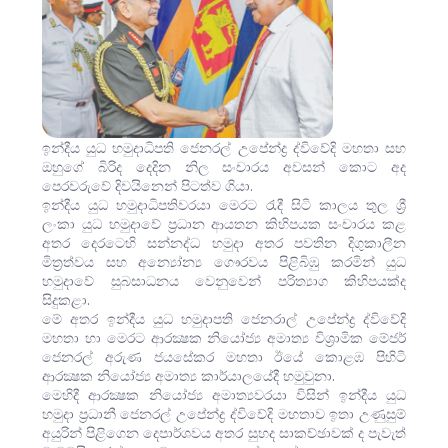
ඉන්දීය යුධ හමුදාධිපති ජෙනරල් උපේන්ද්‍ර ද්විවේදි මහතා සහ
ඔහුගේ බිරිද දෙදින නිල සංචාරය අවසන් කොට අද
පෙරවරුවේ දිවයිනෙන් පිටත්ව ගියා.
ඉන්දීය යුධ හමුදාධිපතිවරයා මෙරට රැදී සිටි කාලය තුල ශ්‍රී
ලංකා යුධ හමුදාවේ ප්‍රධාන ආයතන කිහිපයක සංචාරය කළ
අතර දෙරටෙහි සන්නද්ධ හමුදා අතර පවතින දිගුකාලීන
මිත්‍රත්වය සහ අන්‍යෝන්‍ය ගෞරවය පිළිබිඹු කරමින් යුධ
හමුදාවේ සුබසාධනය වෙනුවෙන් පරිත්‍යාග කිහිපයක්ද
සිදුකළා.
මේ අතර ඉන්දීය යුධ හමුදාපති ජෙනරාල් උපේන්ද්‍ර ද්විවේදි
මහතා හා මෙරට ආරක්‍ෂක නියෝජ්‍ය අමාත්‍ය විශ්‍රාමික මේජර්
ජෙනරල් අරුණ ජයසේකර මහතා ඊයේ කොළඹ පිහිටි
ආරක්‍ෂක නියෝජ්‍ය අමාත්‍ය කාර්යාලයේදී හමුවුනා.
මෙහිදී ආරක්‍ෂක නියෝජ්‍ය අමාත්‍යවරයා විසින් ඉන්දීය යුධ
හමුදා ප්‍රධානී ජෙනරල් උපේන්ද්‍ර ද්විවේදි මහතාව ඉතා උණුසුම්
අයුරින් පිළිගෙන දෙපාර්ශවය අතර සුහද සාකච්ඡාවක් ද පැවැත්