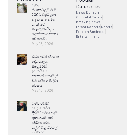
ඇතැම්
Categories
ස්ථානවලට මි.මි
News Bulletin
200ට වැඩි ඉතා
Current Affaires
තද වැසි ඇතිවිය
Breaking News
හැකි බව
Latest Reports
Sports
කාලගුණ විද්‍යා
Foreign
Business
දෙපාර්තමේන්තුව
Entertainment
පවසනවා.
May 13, 2026
මධ්‍ය දක්ෂිණාංශික
දේශපාලන
කඳවුරෙන්
ඉවත්වීමේ
අදහසක් නොමැති
බව හර්ෂ ද සිල්වා
පවසයි
May 13, 2026
ට්‍රම්ප් විසින්
“ප්‍රොජෙක්ට්
ෆ්‍රීඩම්” මෙහෙයුම
ප්‍රකාශයට පත්
කිරීමත් සමග
ගල්ෆ් මිත්‍ර රටවල්
මවිතයට