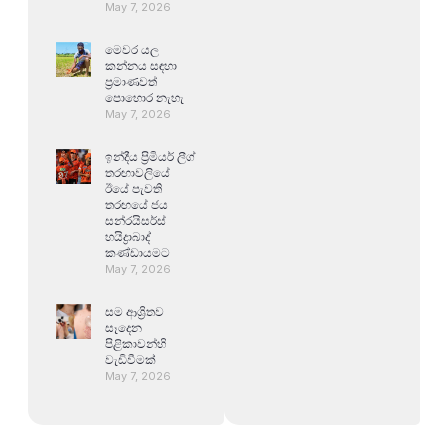
May 7, 2026
මෙවර යල
කන්නය සඳහා
ප්‍රමාණවත්
පොහොර නැහැ
May 7, 2026
ඉන්දීය ප්‍රිමියර් ලීග්
තරඟාවලියේ
ඊයේ පැවති
තරඟයේ ජය
සන්රයිසර්ස්
හයිද්‍රාබාද්
කණ්ඩායමට
May 7, 2026
සම ආශ්‍රිතව
සෑදෙන
පිළිකාවන්හි
වැඩිවීමක්
May 7, 2026