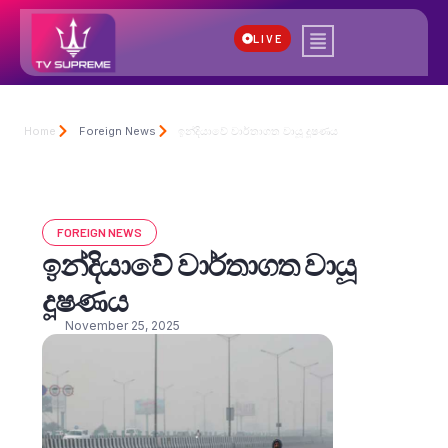
LIVE
Home
Foreign News
ඉන්දියාවේ වාර්තාගත වායූ දූෂණය
FOREIGN NEWS
ඉන්දියාවේ වාර්තාගත වායූ
දූෂණය
November 25, 2025