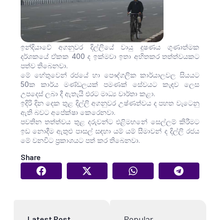
ඉන්දියාවේ අගනුවර දිල්ලියේ වායු දූෂණය ගුණාත්මක
දර්ශකයේ ඒකක 400 ද ඉක්මවා ඉතා අහිතකර තත්ත්වයකට
පත්ව තිබෙනවා.
මේ හේතුවෙන් රජයේ හා පෞද්ගලික කාර්යාලවල සියයට
50ක කාර්ය මණ්ඩලයක් පමණක් සේවයට කැඳව ලෙස
උපදෙස් ලබා දී ඇතැයි එරට මාධ්‍ය වාර්තා කළා.
ඉදිරි දින දෙක තුළ දිල්ලි අගනුවර උෂ්ණත්වය ද පහත වැටෙනු
ඇති බවට අපේක්ෂා කෙරෙනවා.
පවතින තත්ත්වය තුළ දරුවන්ට එළිමහනේ සෙල්ලම් කිරීමට
ඉඩ නොදීම ඇතුළු පාසල් සඳහා යම් යම් සීමාවන් ද දිල්ලි රජය
මේ වනවිට ප්‍රකාශයට පත් කර තිබෙනවා.
Share
Popular
Latest Post