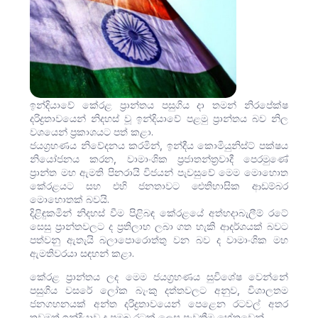
ඉන්දියාවේ කේරළ ප්‍රාන්තය පසුගිය දා තමන් නිරපේක්ෂ
දරිද්‍රතාවයෙන් නිදහස් වූ ඉන්දියාවේ පළමු ප්‍රාන්තය බව නිල
වශයෙන් ප්‍රකාශයට පත් කළා.
ජයග්‍රහණය නිවේදනය කරමින්, ඉන්දීය කොමියුනිස්ට් පක්ෂය
නියෝජනය කරන, වාමාංශික ප්‍රජාතන්ත්‍රවාදී පෙරමුණේ
ප්‍රාන්ත මහ ඇමති පිනරායි විජයන් පැවසුවේ මෙම මොහොත
කේරළයට සහ එහි ජනතාවට ඓතිහාසික ආඩම්බර
මොහොතක් බවයි.
දිළිඳුකමින් නිදහස් වීම පිළිබඳ කේරළයේ අත්හදාබැලීම් රටේ
සෙසු ප්‍රාන්තවලට ද ප්‍රතිලාභ ලබා ගත හැකි ආදර්ශයක් බවට
පත්වනු ඇතැයි බලාපොරොත්තු වන බව ද වාමාංශික මහ
ඇමතිවරයා සඳහන් කළා.
කේරළ ප්‍රාන්තය ලද මෙම ජයග්‍රහණය සුවිශේෂ වෙන්නේ
පසුගිය වසරේ ලෝක බැංකු දත්තවලට අනුව, විශාලතම
ජනගහනයක් අන්ත දරිද්‍රතාවයෙන් පෙළෙන රටවල් අතර
තවමත් ඉන්දියාව ද ප්‍රමුඛ රටක් ලෙස පැවතීම හේතුවෙන්.