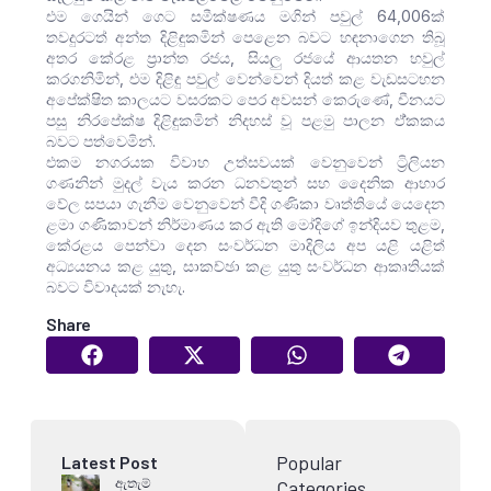
එම ගෙයින් ගෙට සමීක්ෂණය මගින් පවුල් 64,006ක්
තවදුරටත් අන්ත දිළිඳුකමින් පෙළෙන බවට හඳනාගෙන තිබූ
අතර කේරළ ප්‍රාන්ත රජය, සියලු රජයේ ආයතන හවුල්
කරගනිමින්, එම දිළිඳු පවුල් වෙන්වෙන් දියත් කළ වැඩසටහන
අපේක්ෂිත කාලයට වසරකට පෙර අවසන් කෙරුණේ, චීනයට
පසු නිරපේක්ෂ දිළිඳුකමින් නිදහස් වූ පළමු පාලන ඒ්කකය
බවට පත්වෙමින්.
එකම නගරයක විවාහ උත්සවයක් වෙනුවෙන් ට්‍රිලියන
ගණනින් මුදල් වැය කරන ධනවතුන් සහ දෛනික ආහාර
වේල සපයා ගැනීම වෙනුවෙන් වීදි ගණිකා වෘත්තියේ යෙදෙන
ළමා ගණිකාවන් නිර්මාණය කර ඇති මෝදිගේ ඉන්දියව තුළම,
කේරළය පෙන්වා දෙන සංවර්ධන මාදිලිය අප යළි යළිත්
අධ්‍යයනය කළ යුතු, සාකච්ඡා කළ යුතු සංවර්ධන ආකෘතියක්
බවට විවාදයක් නැහැ.
Share
Popular
Latest Post
ඇතැම්
Categories