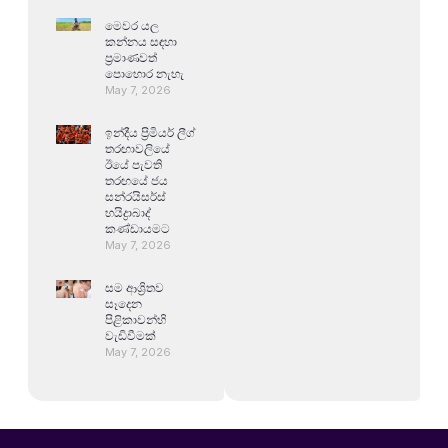
මෙවර යල
කන්නය සඳහා
ප්‍රමාණවත්
පොහොර නැහැ
May 7, 2026
ඉන්දීය ප්‍රිමියර් ලීග්
තරඟාවලියේ
ඊයේ පැවති
තරඟයේ ජය
සන්රයිසර්ස්
හයිද්‍රාබාද්
කණ්ඩායමට
May 7, 2026
සම ආශ්‍රිතව
සෑදෙන
පිළිකාවන්හි
වැඩිවීමක්
May 7, 2026