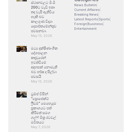
ස්ථානවලට මි.මි
News Bulletin
200ට වැඩි ඉතා
Current Affaires
තද වැසි ඇතිවිය
Breaking News
හැකි බව
Latest Reports
Sports
කාලගුණ විද්‍යා
Foreign
Business
දෙපාර්තමේන්තුව
Entertainment
පවසනවා.
May 13, 2026
මධ්‍ය දක්ෂිණාංශික
දේශපාලන
කඳවුරෙන්
ඉවත්වීමේ
අදහසක් නොමැති
බව හර්ෂ ද සිල්වා
පවසයි
May 13, 2026
ට්‍රම්ප් විසින්
“ප්‍රොජෙක්ට්
ෆ්‍රීඩම්” මෙහෙයුම
ප්‍රකාශයට පත්
කිරීමත් සමග
ගල්ෆ් මිත්‍ර රටවල්
මවිතයට
May 7, 2026