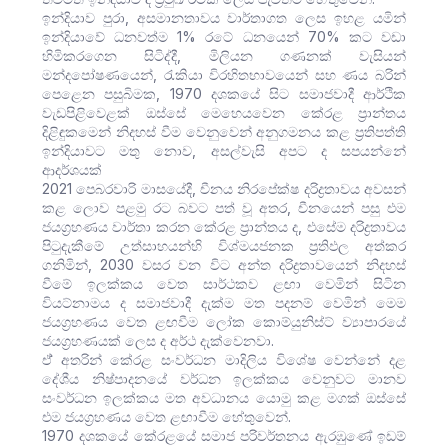
ඉන්දියාව පුරා, අසමානතාවය වාර්තාගත ලෙස ඉහළ යමින්
ඉන්දියාවේ ධනවත්ම 1% රටේ ධනයෙන් 70% කට වඩා
හිමිකරගෙන සිටිද්දී, මිලියන ගණනක් වැසියන්
මන්දපෝෂණයෙන්, රැකියා විරහිතභාවයෙන් සහ ණය බරින්
පෙළෙන පසුබිමක, 1970 දශකයේ සිට සමාජවාදී ආර්ථික
වැඩපිළිවෙළක් ඔස්සේ මෙහෙයවෙන කේරළ ප්‍රාන්තය
දිළිඳුකමෙන් නිදහස් වීම වෙනුවෙන් අනුගමනය කළ ප්‍රතිපත්ති
ඉන්දියාවට මතු නොව, අසල්වැසි අපට ද සපයන්නේ
ආදර්ශයක්
2021 පෙබරවාරි මාසයේදී, චීනය නිරපේක්ෂ දරිද්‍රතාවය අවසන්
කළ ලොව පළමු රට බවට පත් වූ අතර, චීනයෙන් පසු එම
ජයග්‍රහණය වාර්තා කරන කේරළ ප්‍රාන්තය ද, එසේම දරිද්‍රතාවය
පිටුදැකීමේ උත්සාහයන්හි විශ්මයජනක ප්‍රතිඵල අත්කර
ගනිමින්, 2030 වසර වන විට අන්ත දරිද්‍රතාවයෙන් නිදහස්
වීමේ ඉලක්කය වෙත සාර්ථකව ළඟා වෙමින් සිටින
වියට්නාමය ද සමාජවාදී දැක්ම මත පදනම් වෙමින් මෙම
ජයග්‍රහණය වෙත ළඟවීම ලෝක කොම්යුනිස්ට් ව්‍යාපාරයේ
ජයග්‍රහණයක් ලෙස ද අර්ථ දැක්වෙනවා.
ඒ් අතරින් කේරළ සංවර්ධන මාදිලිය විශේෂ වෙන්නේ දළ
දේශීය නිෂ්පාදනයේ වර්ධන ඉලක්කය වෙනුවට මානව
සංවර්ධන ඉලක්කය මත අවධානය යොමු කළ මගක් ඔස්සේ
එම ජයග්‍රහණය වෙත ළඟාවීම හේතුවෙන්.
1970 දශකයේ කේරළයේ සමාජ පරිවර්තනය ඇරඹුණේ ඉඩම්