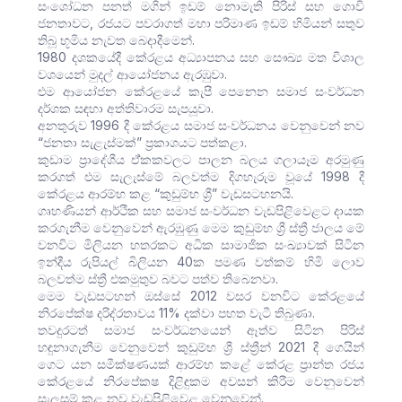
සංශෝධන පනත් මගින් ඉඩම් නොමැති පිරිස් සහ ගොවි
ජනතාවට, රජයට පවරාගත් මහා පරිමාණ ඉඩම් හිමියන් සතුව
තිබූ භූමිය නැවත බෙදාදීමෙන්.
1980 දශකයේදී කේරළය අධ්‍යාපනය සහ සෞඛ්‍ය මත විශාල
වශයෙන් මුදල් ආයෝජනය ඇරඹුවා.
එම ආයෝජන කේරළයේ කැපී පෙනෙන සමාජ සංවර්ධන
දර්ශක සඳහා අත්තිවාරම සැපයූවා.
අනතුරුව 1996 දී කේරළය සමාජ සංවර්ධනය වෙනුවෙන් නව
“ජනතා සැළැස්මක්” ප්‍රකාශයට පත්කළා.
කුඩාම ප්‍රාදේශීය ඒ්කකවලට පාලන බලය ගලායෑම අරමුණු
කරගත් එම සැලැස්මේ බලවත්ම දිගහැරුම වූයේ 1998 දී
කේරළය ආරම්භ කළ “කුඩුම්භ ශ්‍රී” වැඩසටහනයි.
ගෘහණියන් ආර්ථික සහ සමාජ සංවර්ධන වැඩපිළිවෙළට දායක
කරගැනීම වෙනුවෙන් ඇරඹුණු මෙම කුඩුම්භ ශ්‍රී ස්ත්‍රී ජාලය මේ
වනවිට මිලියන හතරකට අධික සාමාජික සංඛ්‍යාවක් සිටින
ඉන්දීය රුපියල් බිලියන 40ක පමණ වත්කම් හිමි ලොව
බලවත්ම ස්ත්‍රී එකමුතුව බවට පත්ව තිබෙනවා.
මෙම වැඩසටහන් ඔස්සේ 2012 වසර වනවිට කේරළයේ
නිරපේක්ෂ දරිද්රතාවය 11% දක්වා පහත වැටී තිබුණා.
තවදුරටත් සමාජ සංවර්ධනයෙන් ඈත්ව සිටින පිරිස්
හඳුනාගැනීම වෙනුවෙන් කුඩුම්භ ශ්‍රී ස්ත්‍රීන් 2021 දී ගෙයින්
ගෙට යන සමීක්ෂණයක් ආරම්භ කළේ කේරළ ප්‍රාන්ත රජය
කේරළයේ නිරපේකෂ දිළිඳුකම අවසන් කිරීම වෙනුවෙන්
සැලසුම් කළ නව වැඩපිළිවෙළ වෙනුවෙන්.