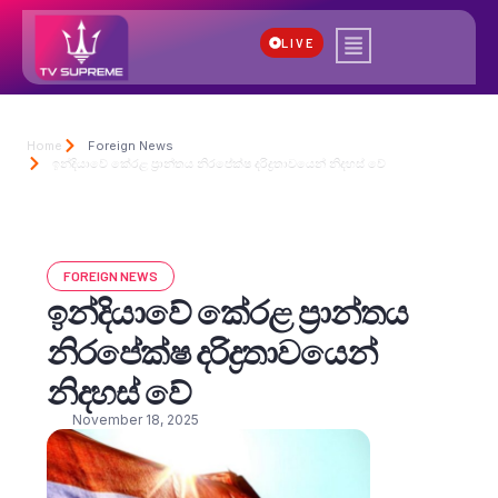
LIVE
Home
Foreign News
ඉන්දියාවේ කේරළ ප්‍රාන්තය නිරපේක්ෂ දරිද්‍රතාවයෙන් නිදහස් වේ
FOREIGN NEWS
ඉන්දියාවේ කේරළ ප්‍රාන්තය
නිරපේක්ෂ දරිද්‍රතාවයෙන්
නිදහස් වේ
November 18, 2025