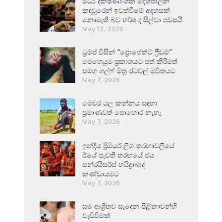
මධ්‍ය දක්ෂිණාංශික දේශපාලන
කඳවුරෙන් ඉවත්වීමේ අදහසක්
නොමැති බව හර්ෂ ද සිල්වා පවසයි
May 13, 2026
ට්‍රම්ප් විසින් “ප්‍රොජෙක්ට් ෆ්‍රීඩම්”
මෙහෙයුම ප්‍රකාශයට පත් කිරීමත්
සමග ගල්ෆ් මිත්‍ර රටවල් මවිතයට
May 7, 2026
මෙවර යල කන්නය සඳහා
ප්‍රමාණවත් පොහොර නැහැ
May 7, 2026
ඉන්දීය ප්‍රිමියර් ලීග් තරඟාවලියේ
ඊයේ පැවති තරඟයේ ජය
සන්රයිසර්ස් හයිද්‍රාබාද්
කණ්ඩායමට
May 7, 2026
සම ආශ්‍රිතව සෑදෙන පිළිකාවන්හි
වැඩිවීමක්