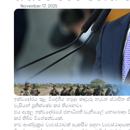
November 17, 2025
ඉක්වදෝරය තුළ විදේශීය හමුදා කඳවුරු නැවත ස්ථාපිත
වැසියන් ප්‍රතික්ෂේප කර තිබෙනවා.
එය ඇතුලු ඉක්වදෝරයේ ජනාධිපති ඩැනියෙල් නොබොආ වි
කර තිබීම විශේෂත්වයක්.
නව ආණ්ඩුක්‍රම ව්‍යවස්ථාවක් සැකසීම සඳහා ව්‍යවස්ථාදාය