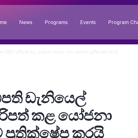
me
News
Programs
Events
Program Cha
විසින් ඉදිරිපත් කළ යෝජනා හතරම එරට ජනතාව ප්‍රතික්ෂේප කරයි
පති ඩැනියෙල්
ිරිපත් කළ යෝජනා
්‍රතික්ෂේප කරයි