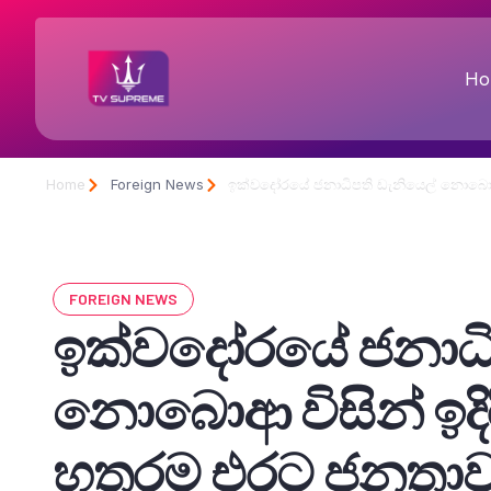
Ho
Home
Foreign News
ඉක්වදෝරයේ ජනාධිපති ඩැනියෙල් නොබොආ 
FOREIGN NEWS
ඉක්වදෝරයේ ජනාධි
නොබොආ විසින් ඉද
හතරම එරට ජනතාව ප