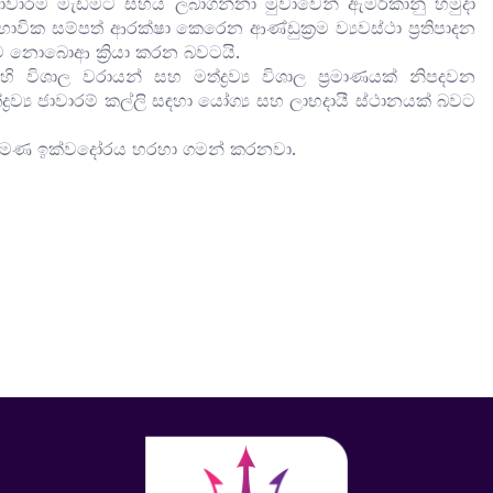
ජාවාරම මැඩීමට සහය ලබාගන්නා මුවාවෙන් ඇමරිකානු හමුදා
 සම්පත් ආරක්ෂා කෙරෙන ආණ්ඩුක්‍රම ව්‍යවස්ථා ප්‍රතිපාදන
මට නොබොආ ක්‍රියා කරන බවටයි.
ාල වරායන් සහ මත්ද්‍රව්‍ය විශාල ප්‍රමාණයක් නිපදවන
ව්‍ය ජාවාරම් කල්ලි සඳහා යෝග්‍ය සහ ලාභදායී ස්ථානයක් බවට
මණ ඉක්වදෝරය හරහා ගමන් කරනවා.