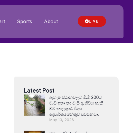
rt
Sports
About
LIVE
Latest Post
ඇතැම් ස්ථානවලට මි.මි 200ට
වැඩි ඉතා තද වැසි ඇතිවිය හැකි
බව කාලගුණ විද්‍යා
දෙපාර්තමේන්තුව පවසනවා.
May 13, 2026