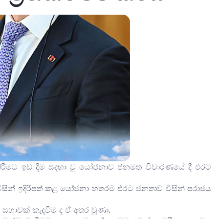
 කිරීමට ඉඩ දීම සඳහා වූ යෝජනාව ජනමත විචාරණයේ දී එරට
සින් ඉදිරිපත් කළ යෝජනා හතරම එරට ජනතාව විසින් පරාජය
ක සභාවක් කැඳවීම ද ඒ අතර වුණා.