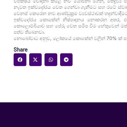
විපක්ෂය චෝදනා කළේ නව යෝජනා මගින්, මත්ද්‍රව්‍ය 
නැවත ඉක්වදෝරය වෙත ගෙන්වා ගැනීමට සහ රටේ ස්වාභාවික
වෙනස් කෙරෙන නව ආණ්ඩුක්‍රම ව්‍යවස්ථාවක් හඳුන්වාදී
ඉක්වදෝරය කොකේන් නිෂ්පාදනය නොකරන අතර, එහි විශ
කොලොම්බියාව සහ පේරු වෙත සමීප වීම හේතුවෙන් මත්ද්‍ර
පත්ව තිබෙනවා.
නොබෝවාට අනුව, ලෝකයේ කොකේන් වලින් 70% ක් ප
Share