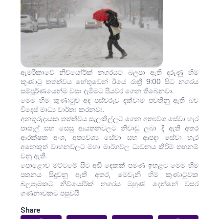
ඇමරිකාවේ නිව්යෝර්ක් නගරයට බලපා ඇති දරුණු හිම
කුණාටු තත්ත්වය හේතුවෙන් ඊයේ රාත්‍රී 9:00 සිට නගරය
සම්පූර්ණයෙන්ම වසා දැමීමට පියවර ගෙන තිබෙනවා.
මෙම හිම කුණාටුව අද පස්වරුව දක්වාම පවතිනු ඇති බව
විදෙස් මාධ්‍ය වාර්තා කරනවා.
අනතුරුදායක තත්ත්වය සැලකිල්ලට ගෙන අත්‍යවශ සේවා හැර
පාසැල් සහ සෙසු ආයතනවලට නිවාඩු ලබා දී ඇති අතර
ආරක්ෂක අංශ, අත්‍යවශ්‍ය සේවා සහ ආපදා සේවා හැර
අනෙකුත් වාහනවලට මහා මාර්ගවල ධාවනය කිරීම තහනම්
වනු ඇති.
පොළොව මට්ටමේ සිට අඩි දෙකක් පමණ ඉහළට මෙම හිම
පතනය සිදුවනු ඇති අතර, මෙවැනි හිම කුණාටුවක
බලපෑමකට නිව්යෝර්ක් නගරය මුහුණ දෙන්නේ වසර
ගණනාවකට පසුවයි.
Share