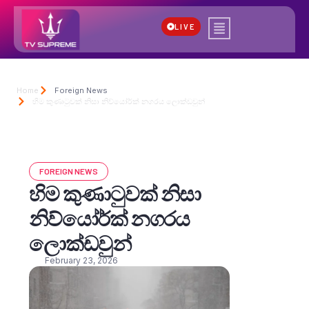
LIVE
Home
Foreign News
හිම කුණාටුවක් නිසා නිව්යෝර්ක් නගරය ලොක්ඩවුන්
FOREIGN NEWS
හිම කුණාටුවක් නිසා
නිව්යෝර්ක් නගරය
ලොක්ඩවුන්
February 23, 2026