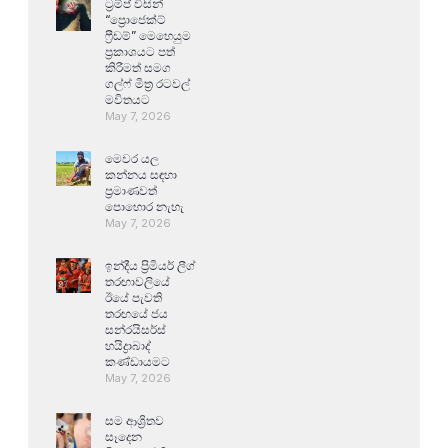
ට්‍රම්ප් විසින්
“ප්‍රොජෙක්ට්
ෆ්‍රීඩම්” මෙහෙයුම
ප්‍රකාශයට පත්
කිරීමත් සමග
ගල්ෆ් මිත්‍ර රටවල්
මවිතයට
May 7, 2026
මෙවර යල
කන්නය සඳහා
ප්‍රමාණවත්
පොහොර නැහැ
May 7, 2026
ඉන්දීය ප්‍රිමියර් ලීග්
තරඟාවලියේ
ඊයේ පැවති
තරඟයේ ජය
සන්රයිසර්ස්
හයිද්‍රාබාද්
කණ්ඩායමට
May 7, 2026
සම ආශ්‍රිතව
සෑදෙන