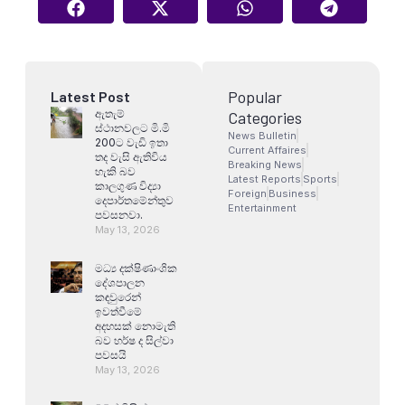
Popular
Latest Post
ඇතැම්
Categories
ස්ථානවලට මි.මි
News Bulletin
200ට වැඩි ඉතා
Current Affaires
තද වැසි ඇතිවිය
Breaking News
හැකි බව
Latest Reports
Sports
කාලගුණ විද්‍යා
Foreign
Business
දෙපාර්තමේන්තුව
Entertainment
පවසනවා.
May 13, 2026
මධ්‍ය දක්ෂිණාංශික
දේශපාලන
කඳවුරෙන්
ඉවත්වීමේ
අදහසක් නොමැති
බව හර්ෂ ද සිල්වා
පවසයි
May 13, 2026