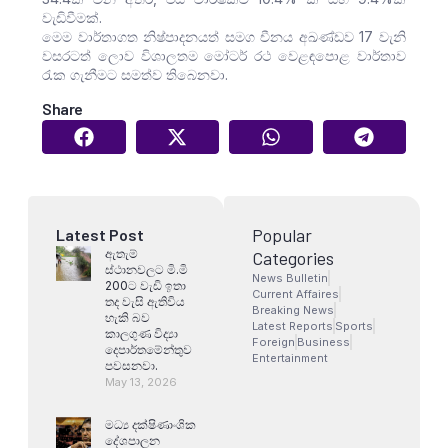
වැඩිවීමක්.
මෙම වාර්තාගත නිෂ්පාදනයත් සමග චීනය අඛණ්ඩව 17 වැනි
වසරටත් ලොව විශාලතම මෝටර් රථ වෙළඳපොළ වාර්තාව
රැක ගැනීමට සමත්ව තිබෙනවා.
Share
Popular
Latest Post
ඇතැම්
Categories
ස්ථානවලට මි.මි
News Bulletin
200ට වැඩි ඉතා
Current Affaires
තද වැසි ඇතිවිය
Breaking News
හැකි බව
Latest Reports
Sports
කාලගුණ විද්‍යා
Foreign
Business
දෙපාර්තමේන්තුව
Entertainment
පවසනවා.
May 13, 2026
මධ්‍ය දක්ෂිණාංශික
දේශපාලන