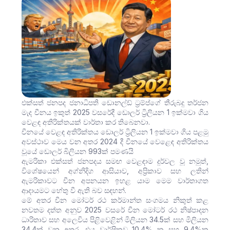
එක්සත් ජනපද ජනාධිපති ඩොනල්ඩ් ට්‍රම්ප්ගේ තීරුබදු තර්ජන
මැද චීනය ඉකුත් 2025 වසරේදී ඩොලර් ට්‍රිලියන 1 ඉක්මවා ගිය
වෙළඳ අතිරික්තයක් වාර්තා කර තිබෙනවා.
චීනයේ වෙළඳ අතිරික්තය ඩොලර් ට්‍රිලියන 1 ඉක්මවා ගිය පළමු
අවස්ථාව මෙය වන අතර 2024 දී චීනයේ වෙළෙඳ අතිරික්තය
වූයේ ඩොලර් බිලියන 993ක් පමණයි
ඇමරිකා එක්සත් ජනපදය සමඟ වෙළඳාම දුර්වල වූ නමුත්,
විශේෂයෙන් අග්නිදිග ආසියාව, අප්‍රිකාව සහ ලතින්
ඇමරිකාවට චීන අපනයන ඉහළ යාම මෙම වාර්තාගත
ආදායමට හේතු වී ඇති බව සඳහන්.
මේ අතර චීන මෝටර් රථ කර්මාන්ත සංගමය නිකුත් කළ
නවතම දත්ත අනුව 2025 වසරේ චීන මෝටර් රථ නිෂ්පාදන
ධාරිතාව සහ අලෙවිය පිළිවෙළින් මිලියන 34.5ක් සහ මිලියන
34.4ක් වන අතර, එය වාර්ෂිකව 10.4% ක සහ 9.4%ක