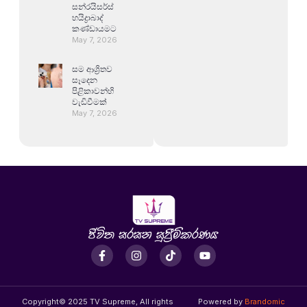
සන්රයිසර්ස්
හයිද්‍රාබාද්
කණ්ඩායමට
May 7, 2026
සම ආශ්‍රිතව
සෑදෙන
පිළිකාවන්හි
වැඩිවීමක්
May 7, 2026
Copyright© 2025 TV Supreme, All rights
Powered by
Brandomic