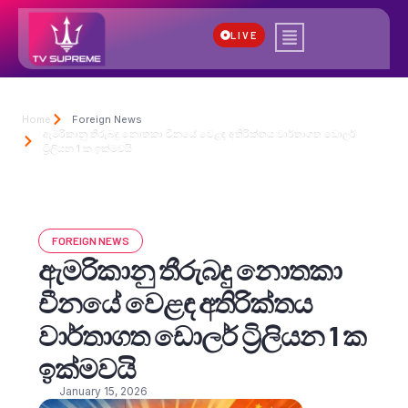
LIVE
Home
Foreign News
ඇමරිකානු තීරුබදු නොතකා චීනයේ වෙළඳ අතිරික්තය වාර්තාගත ඩොලර්
ට්‍රිලියන 1 ක ඉක්මවයි
FOREIGN NEWS
ඇමරිකානු තීරුබදු නොතකා
චීනයේ වෙළඳ අතිරික්තය
වාර්තාගත ඩොලර් ට්‍රිලියන 1 ක
ඉක්මවයි
January 15, 2026