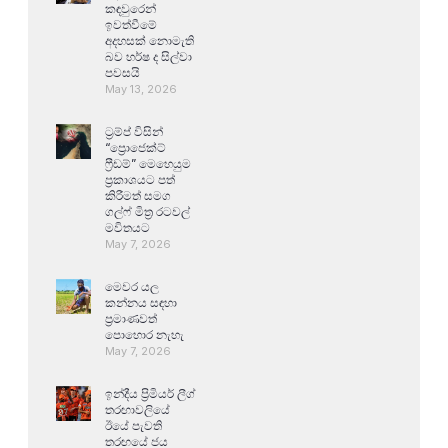
කඳවුරෙන්
ඉවත්වීමේ
අදහසක් නොමැති
බව හර්ෂ ද සිල්වා
පවසයි
May 13, 2026
ට්‍රම්ප් විසින්
“ප්‍රොජෙක්ට්
ෆ්‍රීඩම්” මෙහෙයුම
ප්‍රකාශයට පත්
කිරීමත් සමග
ගල්ෆ් මිත්‍ර රටවල්
මවිතයට
May 7, 2026
මෙවර යල
කන්නය සඳහා
ප්‍රමාණවත්
පොහොර නැහැ
May 7, 2026
ඉන්දීය ප්‍රිමියර් ලීග්
තරඟාවලියේ
ඊයේ පැවති
තරඟයේ ජය