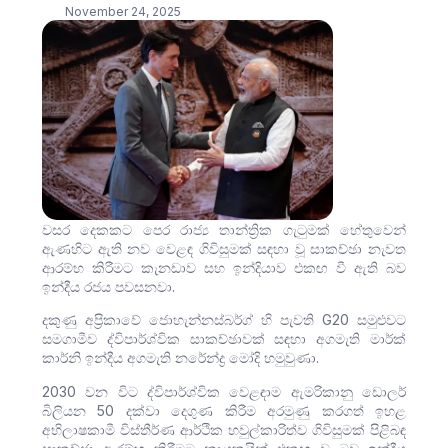
November 24, 2025
වසර දෙකකට පෙර රාජ්‍ය තාන්ත්‍රික ගැටුමක් හේතුවෙන්
ඇණහිට ඇති නව වෙළඳ ගිවිසුමක් සඳහා වූ සාකච්ඡා නැවත
ආරම්භ කිරීමට කැනඩාව සහ ඉන්දියාව එකඟ වී ඇති බව
ඉන්දීය රජය පවසනවා.
දකුණු අප්‍රිකාවේ ජොහැන්නස්බර්ග් හි පැවති G20 සමුළුවට
සමගාමීව ද්විපාර්ශ්වික සාකච්ඡාවක් සඳහා අගමැති මාර්ක්
කාර්නි ඉන්දීය අගමැති නරේන්ද්‍ර මෝදි හමුවුණා.
2030 වන විට ද්විපාර්ශ්වික වෙළඳාම ඇමරිකානු ඩොලර්
බිලියන 50 දක්වා දෙගුණ කිරීම අරමුණු කරගත් ඉහළ
අභිලාෂකාමී විස්තීර්ණ ආර්ථික හවුල්කාරිත්ව ගිවිසුමක් පිළිබඳ