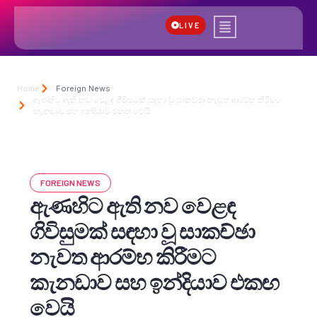
LIVE
Home
Foreign News
ඇණහිට ඇති නව වෙළඳ ගිවිසුමක් සඳහා වූ සාකච්ඡා නැවත ආරම්භ කිරීමට
කැනඩාව සහ ඉන්දියාව එකඟ වෙයි
FOREIGN NEWS
ඇණහිට ඇති නව වෙළඳ
ගිවිසුමක් සඳහා වූ සාකච්ඡා
නැවත ආරම්භ කිරීමට
කැනඩාව සහ ඉන්දියාව එකඟ
වෙයි