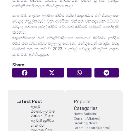
සාකච්ඡා ආරම්භ කිරීමට නායකයින් එකඟ වූ බව ඉන්දීය
අගමැති කාර්යාලය නිවේදනය කළා.
සාකච්ඡා නැවත ආරම්භ කිරීම මගින් කැනඩාව එහි විශාලතම
වෙළඳ හවුල්කරුවා වන ඇමරිකා එක්සත් ජනපදයෙන් ඔබ්බට
වෙළඳ සබඳතා පුළුල් කිරීම වේගවත් කිරීමේ අරමුණ පෙන්නුම්
කරනවා.
කැනේඩියානු සික් බෙදුම්වාදියෙකු ඝාතනය කිරීමට ඉන්දීය
රජය සම්බන්ධ බවට එල්ල වූ චෝදනා හේතුවෙන් සබඳතා පළුදු
වීමෙන් පසු කැනඩාව 2023 දී පුළුල් වෙළඳ ගිවිසුමක් සඳහා
සාකච්ඡා අත්හිටුවූවා.
Share
Popular
Latest Post
ඇතැම්
Categories
ස්ථානවලට මි.මි
News Bulletin
200ට වැඩි ඉතා
Current Affaires
තද වැසි ඇතිවිය
Breaking News
හැකි බව
Latest Reports
Sports
කාලගුණ විද්‍යා