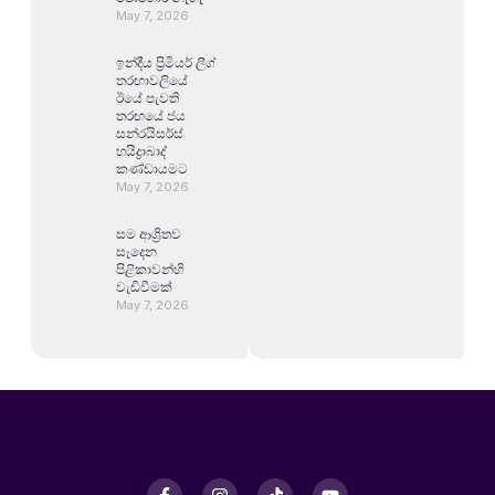
May 7, 2026
ඉන්දීය ප්‍රිමියර් ලීග්
තරඟාවලියේ
ඊයේ පැවති
තරඟයේ ජය
සන්රයිසර්ස්
හයිද්‍රාබාද්
කණ්ඩායමට
May 7, 2026
සම ආශ්‍රිතව
සෑදෙන
පිළිකාවන්හි
වැඩිවීමක්
May 7, 2026