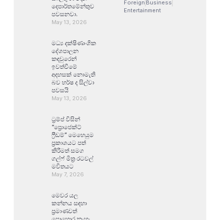
Foreign
Business
දෙපාර්තමේන්තුව
Entertainment
පවසනවා.
May 13, 2026
මධ්‍ය දක්ෂිණාංශික
දේශපාලන
කඳවුරෙන්
ඉවත්වීමේ
අදහසක් නොමැති
බව හර්ෂ ද සිල්වා
පවසයි
May 13, 2026
ට්‍රම්ප් විසින්
“ප්‍රොජෙක්ට්
ෆ්‍රීඩම්” මෙහෙයුම
ප්‍රකාශයට පත්
කිරීමත් සමග
ගල්ෆ් මිත්‍ර රටවල්
මවිතයට
May 7, 2026
මෙවර යල
කන්නය සඳහා
ප්‍රමාණවත්
පොහොර නැහැ