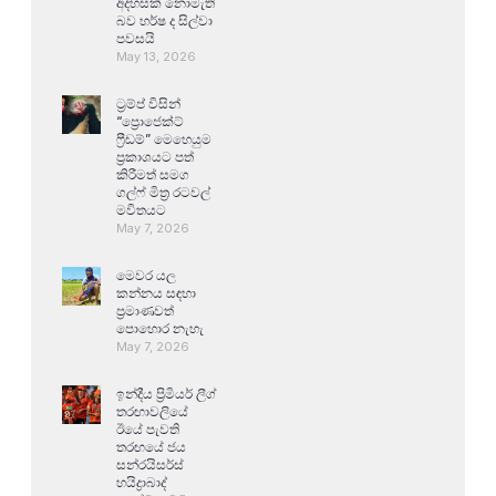
අදහසක් නොමැති
බව හර්ෂ ද සිල්වා
පවසයි
May 13, 2026
ට්‍රම්ප් විසින්
“ප්‍රොජෙක්ට්
ෆ්‍රීඩම්” මෙහෙයුම
ප්‍රකාශයට පත්
කිරීමත් සමග
ගල්ෆ් මිත්‍ර රටවල්
මවිතයට
May 7, 2026
මෙවර යල
කන්නය සඳහා
ප්‍රමාණවත්
පොහොර නැහැ
May 7, 2026
ඉන්දීය ප්‍රිමියර් ලීග්
තරඟාවලියේ
ඊයේ පැවති
තරඟයේ ජය
සන්රයිසර්ස්
හයිද්‍රාබාද්