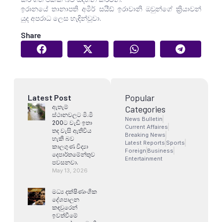
ඉරානයේ තානාපති අමීර් සයීඩ් ඉරාවානි ඔවුන්ගේ ක්‍රියාවන්
යුද අපරාධ ලෙස හැඳින්වූවා.
Share
Popular
Latest Post
ඇතැම්
Categories
ස්ථානවලට මි.මි
News Bulletin
200ට වැඩි ඉතා
Current Affaires
තද වැසි ඇතිවිය
Breaking News
හැකි බව
Latest Reports
Sports
කාලගුණ විද්‍යා
Foreign
Business
දෙපාර්තමේන්තුව
Entertainment
පවසනවා.
May 13, 2026
මධ්‍ය දක්ෂිණාංශික
දේශපාලන
කඳවුරෙන්
ඉවත්වීමේ