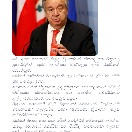
මේ අතර ඉරානයට එල්ල වූ එක්සත් ජනපද සහ ඊශ්‍රායල
ප්‍රහාරවලින් පසුව ආරක්ෂක මණ්ඩලය හදිසි රැස්වීමක්
පැවැත්වුණා.
එක්සත් ජාතීන්ගේ මහලේකම් ඇන්ටෝනියෝ ගුටරෙස් මෙම
ප්‍රහාර හෙළා දුටුවා.
ඉරානය විසින් සිදු කරන ලද ප්‍රතිප්‍රහාර, එය කලාපයේ රටවල්
කිහිපයක ස්වෛරීභාවය සහ භෞමික අඛණ්ඩතාව
උල්ලංඝනය කරන බව ද ඔහු පැවසුවා.
ඊශ්‍රායල තානාපති ඩැනී ඩැනොන් මෙහෙයුම “පැවැත්මේ
තර්ජනයක්” නැවැත්වීම සඳහා “අත්‍යවශ්‍ය ක්‍රියාවක්” ලෙස
සාධාරණීකරණය කළා.
එක්සත් ජනපද තානාපති මයික් වෝල්ට්ස් මෙහෙයුම ආරක්ෂා
කළේ ඉරානයේ න්‍යෂ්ටික සහ මිසයිල වැඩසටහන් ඉලක්ක
කර ගත් එකක් බව සඳහන් කරමින්.