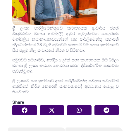
ශ්‍රී ලංකා පාර්ලිමේන්තුවේ කථානායක ආචාර්ය ජගත්
වික්‍රමරත්න මහතා නවදිල්ලි නුවර පැවැත්වෙන පොදුරාජ්‍ය
මණ්ඩලීය කථානායකවරුන්ගේ සහ පාර්ලිමේන්තු සභාපති
නිලධාරීන්ගේ 28 වැනි සමුළුවට සහභාගී වීම සඳහා ඉන්දියාවේ
සිය පළමු නිල සංචාරයේ නිරත ව සිටිනවා.
සමුළුවට සමගාමීව, ඉන්දීය ලෝක් සභා කථානායක ඕම් බිර්ලා
මහතා ශ්‍රී ලංකා කථානායකවරයා සමඟ ද්විපාර්ශ්වික සාකච්ඡා
පැවැත්වුණා.
ශ්‍රී ලංකාව සහ ඉන්දියාව අතර පාර්ලිමේන්තු සබඳතා තවදුරටත්
ශක්තිමත් කිරීම කෙරෙහි සාකච්ඡාවේදී අවධානය යොමු ව
තිබෙනවා.
Share