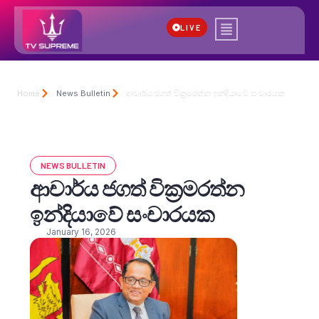
LIVE
Home
News Bulletin
ආචාර්ය ජගත් වික්‍රමරත්න ඉන්දියාවේ සංචාරයක
NEWS BULLETIN
ආචාර්ය ජගත් වික්‍රමරත්න
ඉන්දියාවේ සංචාරයක
January 16, 2026