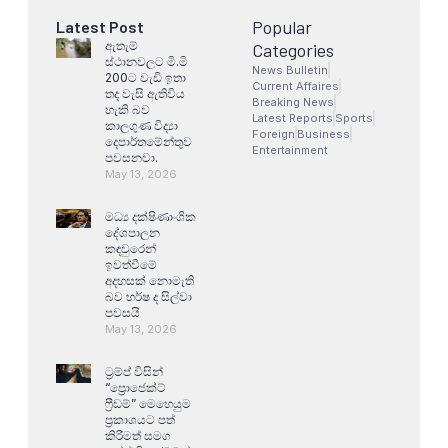
Popular
Latest Post
ඇතැම්
Categories
ස්ථානවලට මි.මි
News Bulletin
200ට වැඩි ඉතා
Current Affaires
තද වැසි ඇතිවිය
Breaking News
හැකි බව
Latest Reports
Sports
කාලගුණ විද්‍යා
Foreign
Business
දෙපාර්තමේන්තුව
Entertainment
පවසනවා.
May 13, 2026
මධ්‍ය දක්ෂිණාංශික
දේශපාලන
කඳවුරෙන්
ඉවත්වීමේ
අදහසක් නොමැති
බව හර්ෂ ද සිල්වා
පවසයි
May 13, 2026
ට්‍රම්ප් විසින්
“ප්‍රොජෙක්ට්
ෆ්‍රීඩම්” මෙහෙයුම
ප්‍රකාශයට පත්
කිරීමත් සමග