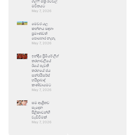
ගල්ෆ් මිත්‍ර රටවල්
මවිතයට
May 7, 2026
මෙවර යල
කන්නය සඳහා
ප්‍රමාණවත්
පොහොර නැහැ
May 7, 2026
ඉන්දීය ප්‍රිමියර් ලීග්
තරඟාවලියේ
ඊයේ පැවති
තරඟයේ ජය
සන්රයිසර්ස්
හයිද්‍රාබාද්
කණ්ඩායමට
May 7, 2026
සම ආශ්‍රිතව
සෑදෙන
පිළිකාවන්හි
වැඩිවීමක්
May 7, 2026