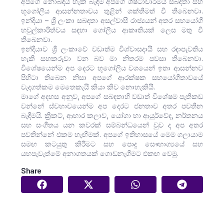
අපගේ නොබිඳිය හැකි බැඳීම අපගේ ශිෂ්ටාචාරමය සබඳතා සහ
භූගෝලීය ආසන්නතාවය තුළින් ශක්තිමත් වී තිබෙනවා.
ඉන්දියා – ශ්‍රී ලංකා සබඳතා අසල්වාසී රාජ්‍යයන් අතර සහයෝගී
හවුල්කාරිත්වය ස‍ඳහා ගෝලීය ආකෘතියක් ලෙස මතු වී
තිබෙනවා.
ඉන්දියාව ශ්‍රී ලංකාවේ වඩාත්ම විශ්වාසදායි සහ රඳාපැවතිය
හැකි සහකරුවා වන බව මා නිතරම පවසා තිබෙනවා.
විශේෂයෙන්ම අප දෙරට භූගෝලීය වශයෙන් ඉතා ආසන්නව
පිහිටා තිබෙන නිසා අපගේ ආරක්ෂක සහයෝගීතාවයේ
වැදගත්කම මෙතෙකැයි කියා කිව නොහැකියි.
මාගේ අදහස අනුව, අපගේ සබඳතාහි වඩාත් විශේෂම පැතිකඩ
වන්නේ ස්වභාවයෙන්ම අප දෙරට ජනතාව අතර පවතින
බැඳීමයි. ක්‍රිකට්, ආහාර කලාව, යෝගා හා ආයුර්වේද, නර්තනය
සහ සංගීතය යන කවරක් සම්බන්ධයෙන් වුව ද අප අතර
පවතින්නේ එකම හැඟීමක්. අපගේ ඉතිහාසයේ මෙම ගලායාම
සමඟ කටයුතු කිරීමට සහ පොදු සෞභාග්‍යයේ සහ
යහපැවැත්මේ අනාගතයක් ගොඩනැගීමට එකඟ වෙමු.
Share