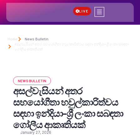
LIVE
Home
News Bulletin
අසල්වැසියන් අතර සහයෝගීතා හවුල්කාරිත්වය සඳහා ඉන්දියා-ශ්‍රී ලංකා සබඳතා
ගෝලීය ආකෘතියක්
NEWS BULLETIN
අසල්වැසියන් අතර
සහයෝගීතා හවුල්කාරිත්වය
සඳහා ඉන්දියා-ශ්‍රී ලංකා සබඳතා
ගෝලීය ආකෘතියක්
January 27, 2026