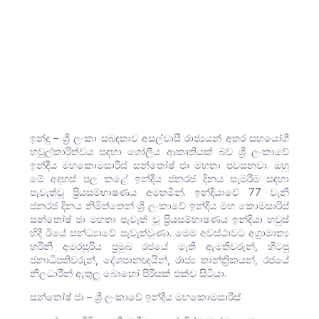
ඉන්දු – ශ්‍රී ලංකා සබඳතාව අසල්වාසී රාජ්‍යයන් අතර සහයෝගී
හවුල්කාරිත්වය ස‍ඳහා ගෝලීය ආකෘතියක් බව ශ්‍රී ලංකාවේ
ඉන්දීය මහකොමසාරිස් සන්තෝෂ් ජා මහතා පවසනවා. ඔහු
මේ අදහස් පල කළේ ඉන්දීය ජනරජ දිනය සැමරීම සඳහා
පැවැත්වූ ප්‍රියසම්භාෂණය අමතමින්. ඉන්දියාවේ 77 වැනි
ජනරජ දිනය නිමිත්තෙන් ශ්‍රී ලංකාවේ ඉන්දීය මහ කොමසාරිස්
සන්තෝෂ් ජා මහතා පැවැත් වූ ප්‍රියසම්භාෂණය ඉන්දියා හවුස්
හිදී ඊයේ සන්ධ්‍යාවේ පැවැත්වුණා. මෙම අවස්ථාවට අග්‍රාමාත්‍ය
හරිනි අමරසූරිය ප්‍රමුඛ රජයේ මැති ඇමතිවරුන්, හිටපු
ජනාධිපතිවරුන්, දේශපානඥයින්, රාජ්‍ය තාන්ත්‍රිකයන්, රජයේ
නිලධාරීන් ඇතුලු බොහෝ පිරිසක් එක්ව සිටියා.
සන්තෝෂ් ජා – ශ්‍රී ලංකාවේ ඉන්දීය මහකොමසාරිස්