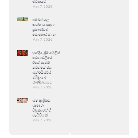
මවිතයට
May 7, 2026
මෙවර යල
කන්නය සඳහා
ප්‍රමාණවත්
පොහොර නැහැ
May 7, 2026
ඉන්දීය ප්‍රිමියර් ලීග්
තරඟාවලියේ
ඊයේ පැවති
තරඟයේ ජය
සන්රයිසර්ස්
හයිද්‍රාබාද්
කණ්ඩායමට
May 7, 2026
සම ආශ්‍රිතව
සෑදෙන
පිළිකාවන්හි
වැඩිවීමක්
May 7, 2026