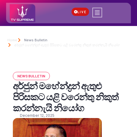
LIVE
Home
News Bulletin
අර්ජුන් මහේන්ද්‍රන් ඇතුළු පිරිසකට යළි වරෙන්තු නිකුත් කරන්නැයි නියෝග
NEWS BULLETIN
අර්ජුන් මහේන්ද්‍රන් ඇතුළු
පිරිසකට යළි වරෙන්තු නිකුත්
කරන්නැයි නියෝග
December 12, 2025