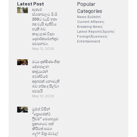
Popular
Latest Post
ඇතැම්
Categories
ස්ථානවලට මි.මි
News Bulletin
200ට වැඩි ඉතා
Current Affaires
තද වැසි ඇතිවිය
Breaking News
හැකි බව
Latest Reports
Sports
කාලගුණ විද්‍යා
Foreign
Business
දෙපාර්තමේන්තුව
Entertainment
පවසනවා.
May 13, 2026
මධ්‍ය දක්ෂිණාංශික
දේශපාලන
කඳවුරෙන්
ඉවත්වීමේ
අදහසක් නොමැති
බව හර්ෂ ද සිල්වා
පවසයි
May 13, 2026
ට්‍රම්ප් විසින්
“ප්‍රොජෙක්ට්
ෆ්‍රීඩම්” මෙහෙයුම
ප්‍රකාශයට පත්
කිරීමත් සමග
ගල්ෆ් මිත්‍ර රටවල්