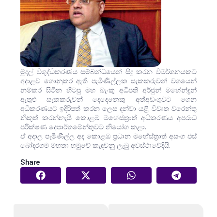
මුදල් විශුද්ධිකරණය සම්බන්ධයෙන් සිදු කරන විමර්ශනයකට
අදාළව ගොනුකර ඇති පැමිණිල්ලක සැකකරුවන් වශයෙන්
නම්කර සිටින හිටපු මහ බැංකු අධිපති අර්ජුන් මහේන්ද්‍රන්
ඇතුළු සැකකරුවන් දෙදෙනෙකු අත්අඩංගුවට ගෙන
අධිකරණයට ඉදිරිපත් කරන ලෙස දන්වා යළි විවෘත වරෙන්තු
නිකුත් කරන්නැයි කොළඹ මහේස්ත්‍රාත් අධිකරණය අපරාධ
පරීක්ෂණ දෙපාර්තමේන්තුවට නියෝග කළා.
ඒ අදාල පැමිණිල්ල අද කොළඹ ප්‍රධාන මහේස්ත්‍රාත් අසංග එස්
බෝදරගම මහතා හමුවේ කැඳවනු ලැබු අවස්ථාවේදීයි.
Share