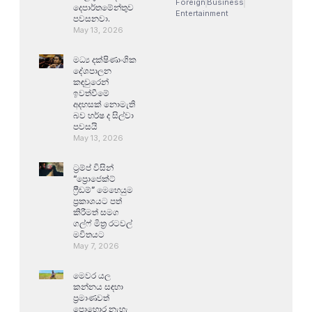
Foreign
Business
දෙපාර්තමේන්තුව
Entertainment
පවසනවා.
May 13, 2026
මධ්‍ය දක්ෂිණාංශික
දේශපාලන
කඳවුරෙන්
ඉවත්වීමේ
අදහසක් නොමැති
බව හර්ෂ ද සිල්වා
පවසයි
May 13, 2026
ට්‍රම්ප් විසින්
“ප්‍රොජෙක්ට්
ෆ්‍රීඩම්” මෙහෙයුම
ප්‍රකාශයට පත්
කිරීමත් සමග
ගල්ෆ් මිත්‍ර රටවල්
මවිතයට
May 7, 2026
මෙවර යල
කන්නය සඳහා
ප්‍රමාණවත්
පොහොර නැහැ