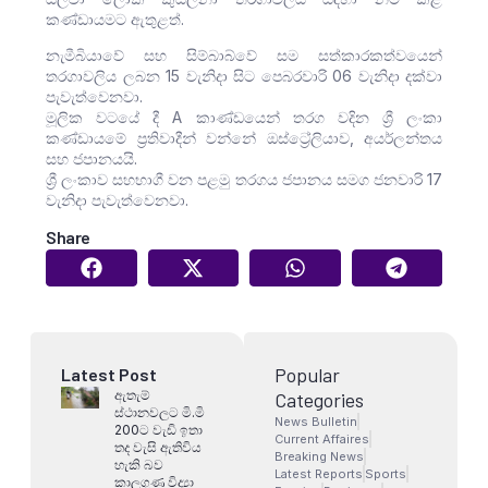
කණ්ඩායමට ඇතුළත්.
නැමීබියාවේ සහ සිම්බාබ්වේ සම සත්කාරකත්වයෙන්
තරගාවලිය ලබන 15 වැනිදා සිට පෙබරවාරි 06 වැනිදා දක්වා
පැවැත්වෙනවා.
මූලික වටයේ දී A කාණ්ඩයෙන් තරග වදින ශ්‍රී ලංකා
කණ්ඩායමේ ප්‍රතිවාදීන් වන්නේ ඔස්ට්‍රේලියාව, අයර්ලන්තය
සහ ජපානයයි.
ශ්‍රී ලංකාව සහභාගී වන පළමු තරගය ජපානය සමග ජනවාරි 17
වැනිදා පැවැත්වෙනවා.‍
Share
Popular
Latest Post
ඇතැම්
Categories
ස්ථානවලට මි.මි
News Bulletin
200ට වැඩි ඉතා
Current Affaires
තද වැසි ඇතිවිය
Breaking News
හැකි බව
Latest Reports
Sports
කාලගුණ විද්‍යා