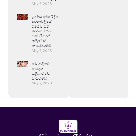
May 7, 2026
ඉන්දීය ප්‍රිමියර් ලීග්
තරඟාවලියේ
ඊයේ පැවති
තරඟයේ ජය
සන්රයිසර්ස්
හයිද්‍රාබාද්
කණ්ඩායමට
May 7, 2026
සම ආශ්‍රිතව
සෑදෙන
පිළිකාවන්හි
වැඩිවීමක්
May 7, 2026