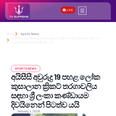
LIVE
Home
Sports News
අයිසීසී අවුරුදු 19 පහළ ලෝක කුසාලාන ක්‍රිකට් තරගාවලිය සඳහා ශ්‍රී ලංකා
කණ්ඩායම දිවයිනෙන් පිටත්ව යයි
SPORTS NEWS
අයිසීසී අවුරුදු 19 පහළ ලෝක
කුසාලාන ක්‍රිකට් තරගාවලිය
සඳහා ශ්‍රී ලංකා කණ්ඩායම
දිවයිනෙන් පිටත්ව යයි
January 1, 2026