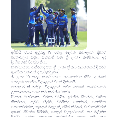
අයිසීසී වයස අවුරුදු 19 පහළ ලෝක කුසාලාන ක්‍රිකට්
තරගාවලිය සඳහා සහභාගී වන ශ්‍රී ලංකා කණ්ඩායම අද
දිවයිනෙන් පිටත්ව ගියා.
කණ්ඩායමට ආශිර්වාද පතා ශ්‍රී ලංකා ක්‍රිකට් ආයතනයේ දී සර්ව
ආගමික වතාවත් ද පැවැත්වුණා.
ශ්‍රී ලංකා 19 පහළ කණ්ඩායමේ නායකත්වය හිමිව ඇත්තේ
කොළඹ රාජකීය විද්‍යාලයේ විමත් දින්සරයි.
මහනුවර කිංග්ස්වුඩ් විද්‍යාලයේ කවිජ ගමගේ කණ්ඩායමේ
උපනායකයා ලෙස නම් කර තිබෙනවා.
දිමන්ත මහවිතාන, විරාන් චමුදිත, දුල්නිත් සිගේරා, චාමික
හීනටිගල, ඇඩම් හිල්මි, චමරින්දු නෙත්සර, සෙත්මික
සෙනෙවිරත්න, කුගදාස් මතුලන්, රසිත් නිම්සර, විග්නේෂ්වරන්
අකාෂ්, ජීවන්ත සිරිරාම්, සෙනුජ වැකුණගොඩ සහ මලින්ත
සිල්වා ලෝක කුසලනා තරගාවලිය සඳහා නම් කළ