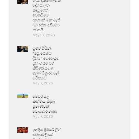
මධ්‍ය දක්ෂිණාංශික
දේශපාලන
කඳවුරෙන්
ඉවත්වීමේ
අදහසක් නොමැති
බව හර්ෂ ද සිල්වා
පවසයි
May 13, 2026
ට්‍රම්ප් විසින්
“ප්‍රොජෙක්ට්
ෆ්‍රීඩම්” මෙහෙයුම
ප්‍රකාශයට පත්
කිරීමත් සමග
ගල්ෆ් මිත්‍ර රටවල්
මවිතයට
May 7, 2026
මෙවර යල
කන්නය සඳහා
ප්‍රමාණවත්
පොහොර නැහැ
May 7, 2026
ඉන්දීය ප්‍රිමියර් ලීග්
තරඟාවලියේ