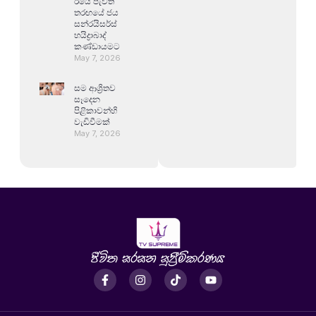
ඊයේ පැවති
තරඟයේ ජය
සන්රයිසර්ස්
හයිද්‍රාබාද්
කණ්ඩායමට
May 7, 2026
සම ආශ්‍රිතව
සෑදෙන
පිළිකාවන්හි
වැඩිවීමක්
May 7, 2026