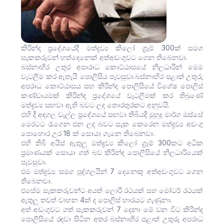
කිරින්ද ප්‍රදේශයේදී මත්ද්‍රව්‍ය කිලෝ ග්‍රෑම් 300ක් සමග
සැකකරුවන් හත්දෙනෙක් අත්අඩංගුවට ගෙන තිබෙනවා.
බස්නාහිර උතුර අපාරාධ කොට්ඨාසයේ නිලධාරීන් මෙම
වැටලීම කර ඇතැයි පොලිසිය පැවසුවා.බස්නාහිර පළාත් උතුරු
අපරාධ කොට්ඨාසය සහ කිරින්ද පොලිසියේ විශේෂ පොලිස්
කණ්ඩායමක් කිරින්ද ප්‍රදේශයේ වැටලීමක් කර තිබුණේ
මත්ද්‍රව්‍ය සඟවා ඇති බවට ලද තොරතුරකට අනුවයි.
එහි දී අඳගල වැල්ල ප්‍රදේශයේ සඟවා තිබියදී මුහුදු මාර්ග ඔස්සේ
මෙරටට රැගෙන එන ලද බවට සැක කෙරෙන මත්ද්‍රව්‍ය අඩංගු
පොහොර උර 18 ක් සොයා ගැනෙ තිබෙනවා.
එහි තිබී අයිස් ඇතුලු මත්ද්‍රව්‍ය කිලෝ ග්‍රෑම් 300කට අධික
ප්‍රමාණයක් සොයා ගත් බව කිරින්ද පොලිසියේ නිලධාරියෙක්
පැවසුවා.
එම මත්ද්‍රව්‍ය සමග පුද්ගලයින් 7 දෙනෙකු අත්අඩංගුවට ගෙන
තිබෙනවා.
එසේම සැකකරුවන්ට අයත් ලොරි රථයක් සහ මෝටර් රථයක්
ඇතුලු තවත් වාහන 4ක් ද පොලිස් භාරයට ගැණුනා.
අත් අඩංගුවට ගත් සැකකරුවන් 7 දෙනා මේ වන විට කිරින්ද
පොලිසියේ රඳවා සිටින අතර බස්නාහිර පළාත් උතුරු අපරාධ