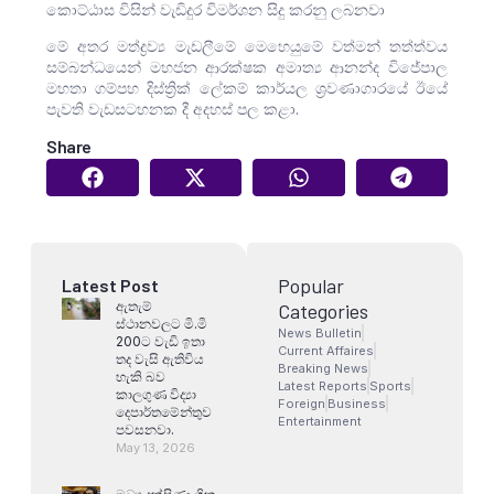
කොට්ඨාස විසින් වැඩිදුර විමර්ශන සිදු කරනු ලබනවා
මේ අතර මත්ද්‍රව්‍ය මැඩලීමේ මෙහෙයුමේ වත්මන් තත්ත්වය
සම්බන්ධයෙන් මහජන ආරක්ෂක අමාත්‍ය ආනන්ද විජේපාල
මහතා ගම්පහ දිස්ත්‍රික් ලේකම් කාර්යල ශ්‍රවණාගාරයේ ඊයේ
පැවති වැඩසටහනක දී අදහස් පල කළා.
Share
Popular
Latest Post
ඇතැම්
Categories
ස්ථානවලට මි.මි
News Bulletin
200ට වැඩි ඉතා
Current Affaires
තද වැසි ඇතිවිය
Breaking News
හැකි බව
Latest Reports
Sports
කාලගුණ විද්‍යා
Foreign
Business
දෙපාර්තමේන්තුව
Entertainment
පවසනවා.
May 13, 2026