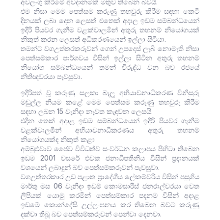
අවලංගු කිරීමේ අවදානමක් මතුව තිබෙන බවයි.
එම නිසා මෙම පෙත්සම කරුණු තහවුරු කිරීම සඳහා කෙටි
දිනයක් ලබා දෙන ලෙසත් එතෙක් අදාල ඉඩම සම්බන්ධයෙන්
ඉදිරි පියවර ගැනීම වළක්වාලමින් අතුරු තහනම් නියෝගයක්
නිකුත් කරන ලෙසත් අධිකරණයෙන් ඉල්ලා සිටියා.
තමන්ට වගඋත්තරකරුවන් ගෙන් උපදෙස් ලැබී නොමැති නිසා
පෙත්සම්කාර පාර්ශවය විසින් ඉල්ලා සිටින අතුරු තහනම්
නියෝග සම්බන්ධයෙන් තමන් විරුද්ධ වන බව රජයේ
නීතිඥවරයා පැවසුවා.
ඉදිරිපත් වූ කරුණු සලකා බැලූ අභියාචනාධිකරණ විනිසුරු
මඩුල්ල නියම කළේ මෙම පෙත්සම කරුණු තහවුරු කිරීම
සඳහා ලබන 15 වැනිදා නැවත කැඳවන ලෙසයි.
එදින තෙක් අදාළ ඉඩම සම්බන්ධයෙන් ඉදිරි පියවර ගැනීම
වළක්වාලමින් අභියාචනාධිකරණය අතුරු තහනම්
නියෝගයක්ද නිකුත් කළා
අම්බුළුවාව ජෛව විවිධත්ව සංවර්ධන කලාපය පිහිටා තිබෙන
ඉඩම 2001 වසරේ එවක ජනාධිපතිනිය විසින් ප්‍රදානයක්
වශයෙන් ලබාදුන් බව පෙත්සම්කරුවන් පැවසුවා.
වගඋත්තරකාර උඩ පළාත ප්‍රාදේශීය ලේකම්වරිය විසින් පසුගිය
මාර්තු මස 06 වැනිදා ඉඩම් කොමසාරිස් ජනරාල්වරයා වෙත
ලිපියක් යොමු කරමින් පෙත්සම්කාර පදනම විසින් අදාළ
ඉඩමේ කොන්දේසි උල්ලංඝනය කර තිබෙන බවට කරුණු
දක්වා තිබූ බව පෙත්සම්කරුවන් පෙන්වා දෙනවා.