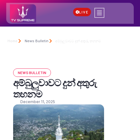
LIVE
Home
News Bulletin
අම්බුලුවාවට දුන් අතුරු තහනම
NEWS BULLETIN
අම්බුලුවාවට දුන් අතුරු
තහනම
December 11, 2025