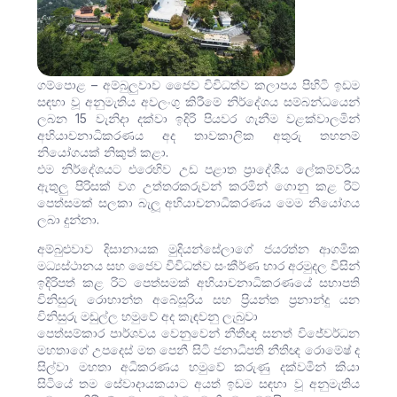
ගම්පොළ – අම්බුලුවාව ජෛව විවිධත්ව කලාපය පිහිටි ඉඩම
සඳහා වූ අනුමැතිය අවලංගු කිරීමේ නිර්දේශය සම්බන්ධයෙන්
ලබන 15 වැනිදා දක්වා ඉදිරි පියවර ගැනීම වළක්වාලමින්
අභියාචනාධිකරණය අද තාවකාලික අතුරු තහනම්
නියෝගයක් නිකුත් කළා.
එම නිර්දේශයට එරෙහිව උඩ පළාත ප්‍රාදේශීය ලේකම්වරිය
ඇතුලු පිරිසක් වග උත්තරකරුවන් කරමින් ගොනු කළ රිට්
පෙත්සමක් සලකා බැලූ අභියාචනාධිකරණය මෙම නියෝගය
ලබා දුන්නා.
අම්බුළුවාව දිසානායක මුදියන්සේලාගේ ජයරත්න ආගමික
මධ්‍යස්ථානය සහ ජෛව විවිධත්ව සංකීර්ණ භාර අරමුදල විසින්
ඉදිරිපත් කළ රිට් පෙත්සමක් අභියාචනාධිකරණයේ සභාපති
විනිසුරු රොහාන්ත අබේසූරිය සහ ප්‍රියන්ත ප්‍රනාන්දු යන
විනිසුරු මඩුල්ල හමුවේ අද කැඳවනු ලැබුවා
පෙත්සම්කාර පාර්ශවය වෙනුවෙන් නීතීඥ සනත් විජේවර්ධන
මහතාගේ උපදෙස් මත පෙනී සිටි ජනාධිපති නීතිඥ රොමේෂ් ද
සිල්වා මහතා අධිකරණය හමුවේ කරුණු දක්වමින් කියා
සිටියේ තම සේවාදායකයාට අයත් ඉඩම සඳහා වූ අනුමැතිය