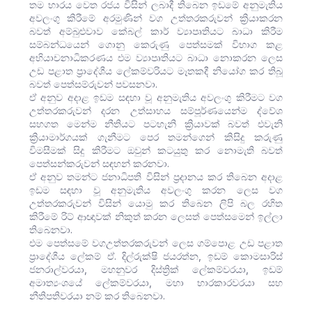
තම භාරය වෙත රජය විසින් ලබාදී තිබෙන ඉඩමේ අනුමැතිය
අවලංගු කිරීමේ අරමුණින් වග උත්තරකරුවන් ක්‍රියාකරන
බවත් අම්බුළුවාව කේබල් කාර් ව්‍යාපෘතියට බාධා කිරීම
සම්බන්ධයෙන් ගොනු කෙරුණු පෙත්සමක් විභාග කළ
අභියාචනාධිකරණය එම ව්‍යාපෘතියට බාධා නොකරන ලෙස
උඩ පළාත ප්‍රාදේශීය ලේකම්වරියට මෑතකදී නියෝග කර තිබූ
බවත් පෙත්සම්රුවන් පවසනවා.
ඒ අනුව අදාළ ඉඩම සඳහා වූ අනුමැතිය අවලංගු කිරීමට වග
උත්තරකරුවන් දරන උත්සාහය සම්පූර්ණයෙන්ම ද්වේශ
සහගත මෙන්ම නීතියට පටහැනි ක්‍රියාවක් බවත් එවැනි
ක්‍රියාමාර්ගයක් ගැනීමට පෙර තමන්ගෙන් කිසිදු කරුණු
විමසීමක් සිදු කිරීමට ඔවුන් කටයුතු කර නොමැති බවත්
පෙත්සන්කරුවන් සඳහන් කරනවා.
ඒ අනුව තමන්ට ජනාධිපති විසින් ප්‍රදානය කර තිබෙන අදාළ
ඉඩම සඳහා වූ අනුමැතිය අවලංගු කරන ලෙස වග
උත්තරකරුවන් විසින් යොමු කර තිබෙන ලිපි බල රහිත
කිරීමේ රිට් ආඥාවක් නිකුත් කරන ලෙසත් පෙත්සමෙන් ඉල්ලා
තිබෙනවා.
එම පෙත්සමේ වගඋත්තරකරුවන් ලෙස ගම්පොළ උඩ පළාත
ප්‍රාදේශීය ලේකම් ඒ. දිල්රුක්ෂි ජයරත්න, ඉඩම් කොමසාරිස්
ජනරාල්වරයා, මහනුවර දිස්ත්‍රික් ලේකම්වරයා, ඉඩම්
අමාත්‍යංශයේ ලේකම්වරයා, මහා භාරකාරවරයා සහ
නීතිපතිවරයා නම් කර තිබෙනවා.