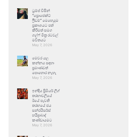
ට්‍රම්ප් විසින්
“ප්‍රොජෙක්ට්
ෆ්‍රීඩම්” මෙහෙයුම
ප්‍රකාශයට පත්
කිරීමත් සමග
ගල්ෆ් මිත්‍ර රටවල්
මවිතයට
May 7, 2026
මෙවර යල
කන්නය සඳහා
ප්‍රමාණවත්
පොහොර නැහැ
May 7, 2026
ඉන්දීය ප්‍රිමියර් ලීග්
තරඟාවලියේ
ඊයේ පැවති
තරඟයේ ජය
සන්රයිසර්ස්
හයිද්‍රාබාද්
කණ්ඩායමට
May 7, 2026