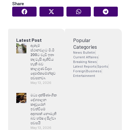
Share
Popular
Latest Post
ඇතැම්
Categories
ස්ථානවලට මි.මි
News Bulletin
200ට වැඩි ඉතා
Current Affaires
තද වැසි ඇතිවිය
Breaking News
හැකි බව
Latest Reports
Sports
කාලගුණ විද්‍යා
Foreign
Business
දෙපාර්තමේන්තුව
Entertainment
පවසනවා.
May 13, 2026
මධ්‍ය දක්ෂිණාංශික
දේශපාලන
කඳවුරෙන්
ඉවත්වීමේ
අදහසක් නොමැති
බව හර්ෂ ද සිල්වා
පවසයි
May 13, 2026