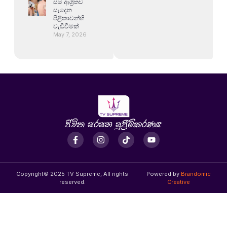
සම ආශ්‍රිතව
සෑදෙන
පිළිකාවන්හි
වැඩිවීමක්
May 7, 2026
Copyright© 2025 TV Supreme, All rights
Powered by
Brandomic
reserved.
Creative