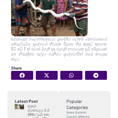
අනුරාධපුර ගලෙන්බිඳුණුවැව ප්‍රාදේශීය ලේකම් කොට්ඨාසයේ
රත්මල්වැටිය ප්‍රදේශයේ නිවසක පිටුපස තිබූ කුකුල් කූඩවක
සිටි අඩි 7 ක් පමණ දිගැති සුදු පැහැති නාගයෙකු දැඩි පරිශ්‍රමයක්
දරා නිරුපද්‍රිතව අල්ලා ගැනීමට ප්‍රදේශවාසීන් ඊයේ කටයුතු
කළා.
Share
Popular
Latest Post
ඇතැම්
Categories
ස්ථානවලට මි.මි
News Bulletin
200ට වැඩි ඉතා
Current Affaires