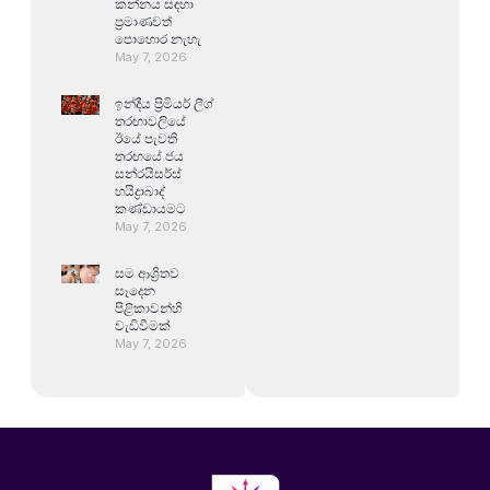
කන්නය සඳහා
ප්‍රමාණවත්
පොහොර නැහැ
May 7, 2026
ඉන්දීය ප්‍රිමියර් ලීග්
තරඟාවලියේ
ඊයේ පැවති
තරඟයේ ජය
සන්රයිසර්ස්
හයිද්‍රාබාද්
කණ්ඩායමට
May 7, 2026
සම ආශ්‍රිතව
සෑදෙන
පිළිකාවන්හි
වැඩිවීමක්
May 7, 2026