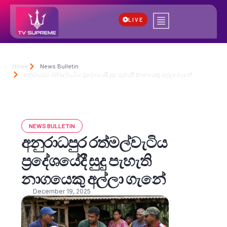
LIVE
Home
News Bulletin
අනුරාධපුර රත්මල්වැටිය ප්‍රදේශයේදී සුදු පැහැති නාගයෙකු අල්ලා ගැනේ
NEWS BULLETIN
අනුරාධපුර රත්මල්වැටිය
ප්‍රදේශයේදී සුදු පැහැති
නාගයෙකු අල්ලා ගැනේ
December 19, 2025