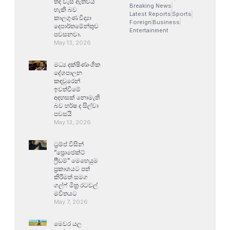
තද වැසි ඇතිවිය
Breaking News
හැකි බව
Latest Reports
Sports
කාලගුණ විද්‍යා
Foreign
Business
දෙපාර්තමේන්තුව
Entertainment
පවසනවා.
May 13, 2026
මධ්‍ය දක්ෂිණාංශික
දේශපාලන
කඳවුරෙන්
ඉවත්වීමේ
අදහසක් නොමැති
බව හර්ෂ ද සිල්වා
පවසයි
May 13, 2026
ට්‍රම්ප් විසින්
“ප්‍රොජෙක්ට්
ෆ්‍රීඩම්” මෙහෙයුම
ප්‍රකාශයට පත්
කිරීමත් සමග
ගල්ෆ් මිත්‍ර රටවල්
මවිතයට
May 7, 2026
මෙවර යල