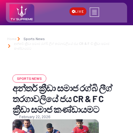
LIVE
Home
Sports News
අන්තර් ක්‍රීඩා සමාජ රග්බි ලීග් තරගාවලියේ ජය CR & F C ක්‍රීඩා සමාජ
කණ්ඩායමට
SPORTS NEWS
අන්තර් ක්‍රීඩා සමාජ රග්බි ලීග්
තරගාවලියේ ජය CR & F C
ක්‍රීඩා සමාජ කණ්ඩායමට
February 22, 2026