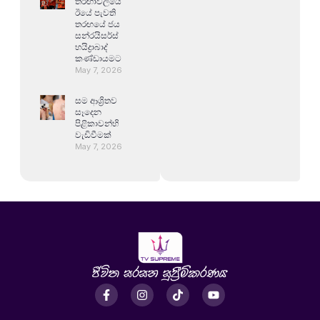
තරඟාවලියේ
ඊයේ පැවති
තරඟයේ ජය
සන්රයිසර්ස්
හයිද්‍රාබාද්
කණ්ඩායමට
May 7, 2026
සම ආශ්‍රිතව
සෑදෙන
පිළිකාවන්හි
වැඩිවීමක්
May 7, 2026