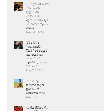
මධ්‍ය දක්ෂිණාංශික
දේශපාලන
කඳවුරෙන්
ඉවත්වීමේ
අදහසක් නොමැති
බව හර්ෂ ද සිල්වා
පවසයි
May 13, 2026
ට්‍රම්ප් විසින්
“ප්‍රොජෙක්ට්
ෆ්‍රීඩම්” මෙහෙයුම
ප්‍රකාශයට පත්
කිරීමත් සමග
ගල්ෆ් මිත්‍ර රටවල්
මවිතයට
May 7, 2026
මෙවර යල
කන්නය සඳහා
ප්‍රමාණවත්
පොහොර නැහැ
May 7, 2026
ඉන්දීය ප්‍රිමියර් ලීග්