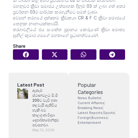
ක් වාර්තා කළ අතර ප්‍රවර්තනය 02 ක් සාර්ථක කරගත්තා.
මහනුවර ක්‍රීඩා සමාජය උත්සාහක දිනුම් 03 ක් ලබා ගත් අතර
ප්‍රවර්තන 03ම සාර්ථක කරගැනීමට සමත් වුණා.
අවසන් තරගයේ දක්ෂතම ක්‍රීඩකයා CR & F C ක්‍රීඩා සමාජයේ
තෙනුක නානායක්කාරයි.
තරගාවලියේ ජය සංකේත ප්‍රදානය කෙරුණේ ක්‍රීඩා අමාත්‍ය
සුනිල් කුමාර ගමගේ මහතාගේ ප්‍රධානත්වයෙන්.
Share
Popular
Latest Post
ඇතැම්
Categories
ස්ථානවලට මි.මි
News Bulletin
200ට වැඩි ඉතා
Current Affaires
තද වැසි ඇතිවිය
Breaking News
හැකි බව
Latest Reports
Sports
කාලගුණ විද්‍යා
Foreign
Business
දෙපාර්තමේන්තුව
Entertainment
පවසනවා.
May 13, 2026