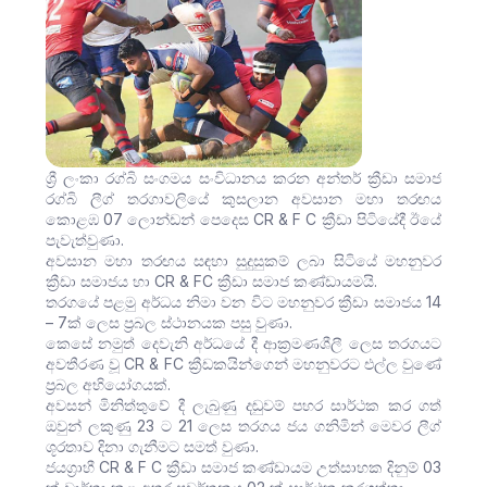
ශ්‍රී ලංකා රග්බි සංගමය සංවිධානය කරන අන්තර් ක්‍රීඩා සමාජ
රග්බි ලීග් තරගාවලියේ කුසලාන අවසාන මහා තරඟය
කොළඹ 07 ලොන්ඩන් පෙදෙස CR & F C ක්‍රීඩා පිටියේදී ඊයේ
පැවැත්වුණා.
අවසාන මහා තරඟය සඳහා සුදුසුකම් ලබා සිටියේ මහනුවර
ක්‍රීඩා සමාජය හා CR & FC ක්‍රීඩා සමාජ කණ්ඩායමයි.
තරගයේ පළමු අර්ධය නිමා වන විට මහනුවර ක්‍රීඩා සමාජය 14
– 7ක් ලෙස ප්‍රබල ස්ථානයක පසු වුණා.
කෙසේ නමුත් දෙවැනි අර්ධයේ දී ආක්‍රමණශීලී ලෙස තරගයට
අවතීරණ වූ CR & FC ක්‍රීඩකයින්ගෙන් මහනුවරට එල්ල වුණේ
ප්‍රබල අභියෝගයක්.
අවසන් මිනිත්තුවේ දී ලැබුණු දඬුවම් පහර සාර්ථක කර ගත්
ඔවුන් ලකුණු 23 ට 21 ලෙස තරගය ජය ගනිමින් මෙවර ලීග්
ශූරතාව දිනා ගැනීමට සමත් වුණා.
ජයග්‍රාහී CR & F C ක්‍රීඩා සමාජ කණ්ඩායම උත්සාහක දිනුම් 03