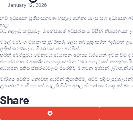
January 12, 2026
නව අධ්‍යාපන ප්‍රතිසංස්කරණ හකුළා ගන්නා ලෙස සහ අධ්‍යාපන අමා
කළා.
ඊට අදාළව කඩුවෙල මහේස්ත්‍රාත් අධිකරණ‍ය විසින් නියෝගයක් ල
විමල් වීරවංශ මහතා කැඳවුම්කරු ලෙස කටයුතු කරන “දරුවන් උදෙ
ප්‍රතිංස්කරණවලට විරෝධය පල කරමින්.
හරිනි අමරසූරිය මෙනවිය අධ්‍යාපන අමාත්‍ය ධුරයෙන් ඉවත් වීම ද ඔව
එම ස්ථානයේ අඛණ්ඩ සත්‍යග්‍රහයක් ආරම්භ කළේ ඉන් අනතුරුවයි
අධ්‍යාපන ප්‍රතිසංස්කරණවලට එරෙහිව මහජන අත්සන් ලබාගැනීමේ
මාර්ගය අවහිර නොවන අයුරින් ක්‍රියාකිරීම, අවට පදිංචි පුද්ගල
උපකරණ භාවිතයෙන් වැළකී සිටීම අදාළ නියෝගයේ සඳහන් බව විමල
Share