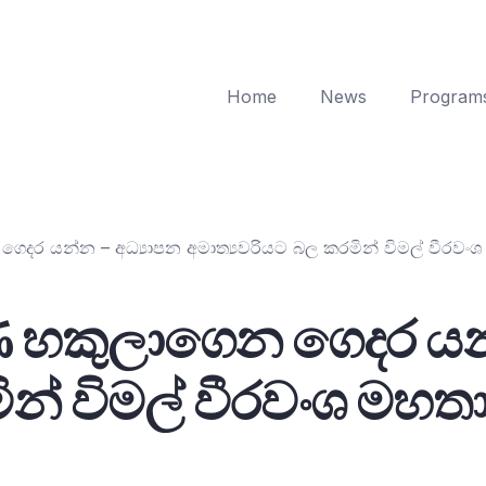
Home
News
Program
ගෙදර යන්න – අධ්‍යාපන අමාත්‍යවරියට බල කරමින් විමල් වීරවංශ මහ
කරණ හකුලාගෙන ගෙදර යන
න් විමල් වීරවංශ මහතා 