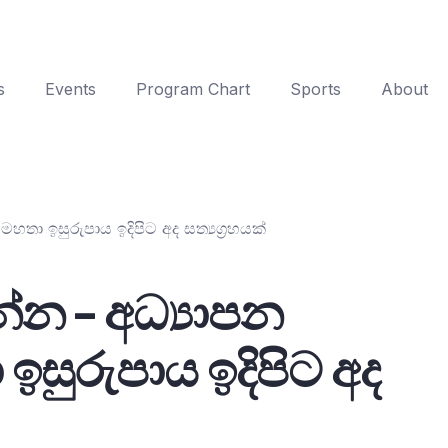
s
Events
Program Chart
Sports
About
තා ඉසුරුපාය ඉදිපිට අද සත්‍යග්‍රහයක්
්න – අධ්‍යාපන
ඉසුරුපාය ඉදිපිට අද