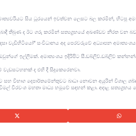
ත්‍යවරියට සිය ධූරයෙන් ඉවත්වන ලෙසට බල කරමින්, හිටපු අමාත්‍ය
බාදී තිබුණ ද ඊට ගරු කරමින් සත්‍යග්‍රහයේ අඛණ්ඩව නිරත වන 
සා වැඩිහිටියෝ” සංවිධානය අද පෙරවරුවේ අධ්‍යාපන අමාත්‍යංශය
ුන්ගේ ඉල්ලීමක්. අමාත්‍යංශය ඉදිරිපිට සී.ඩබ්ලිව්.ඩබ්ලිව් කන්නන
.
 වැඩසටහනක් ද එහි දී සිදුකෙරෙනවා.
යන්ට සහ විභාග දෙපාර්තමේන්තුවට බාධා නොවන අයුරින් විශාල ශබ්
් වීරවංශ මහතා මාධ්‍ය හමුවේ සඳහන් කළා. අදාළ සත්‍යග්‍රහය 