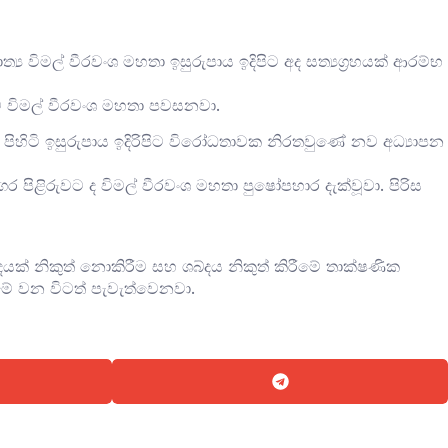
 විමල් වීරවංශ මහතා ඉසුරුපාය ඉදිපිට අද සත්‍යග්‍රහයක් ආරම්භ
බව විමල් වීරවංශ මහතා පවසනවා.
 පිහිටි ඉසුරුපාය ඉදිරිපිට විරෝධතාවක නිරතවුණේ නව අධ්‍යාපන
්ගර පිළිරුවට ද විමල් වීරවංශ මහතා පුෂෝපහාර දැක්වූවා. පිරිස
දයක් නිකුත් නොකිරීම සහ ශබ්දය නිකුත් කිරීමේ තාක්ෂණික
මේ වන විටත් පැවැත්වෙනවා.