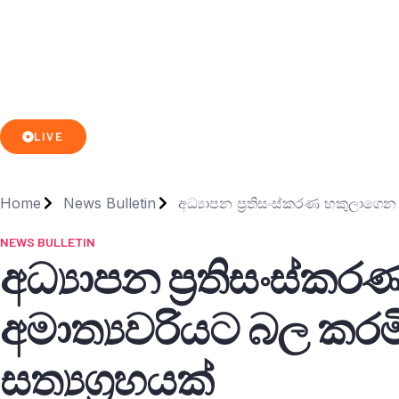
LIVE
Home
News Bulletin
අධ්‍යාපන ප්‍රතිසංස්කරණ හකුලාගෙන 
NEWS BULLETIN
අධ්‍යාපන ප්‍රතිසංස්
අමාත්‍යවරියට බල කරමි
සත්‍යග්‍රහයක්