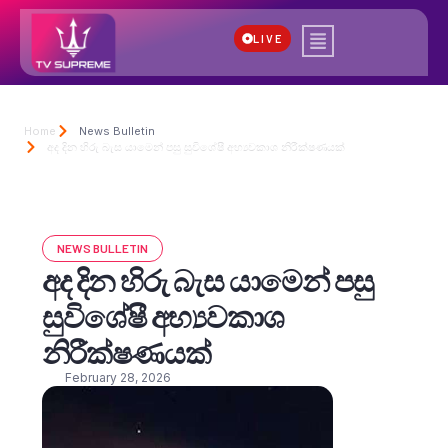
LIVE
Home
News Bulletin
අද දින හිරු බැස යාමෙන් පසු සුවිශේෂී අභ්‍යවකාශ නිරීක්ෂණයක්
NEWS BULLETIN
අද දින හිරු බැස යාමෙන් පසු
සුවිශේෂී අභ්‍යවකාශ
නිරීක්ෂණයක්
February 28, 2026