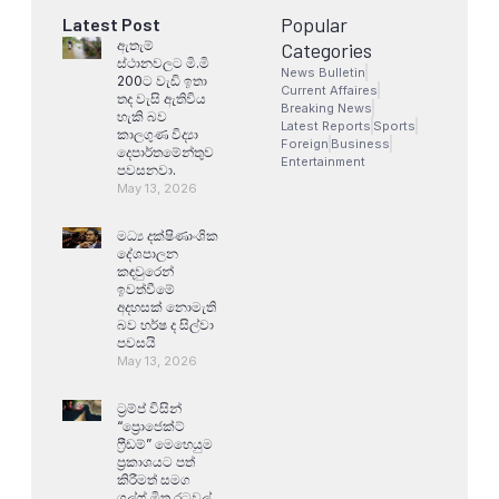
Popular
Latest Post
ඇතැම්
Categories
ස්ථානවලට මි.මි
News Bulletin
200ට වැඩි ඉතා
Current Affaires
තද වැසි ඇතිවිය
Breaking News
හැකි බව
Latest Reports
Sports
කාලගුණ විද්‍යා
Foreign
Business
දෙපාර්තමේන්තුව
Entertainment
පවසනවා.
May 13, 2026
මධ්‍ය දක්ෂිණාංශික
දේශපාලන
කඳවුරෙන්
ඉවත්වීමේ
අදහසක් නොමැති
බව හර්ෂ ද සිල්වා
පවසයි
May 13, 2026
ට්‍රම්ප් විසින්
“ප්‍රොජෙක්ට්
ෆ්‍රීඩම්” මෙහෙයුම
ප්‍රකාශයට පත්
කිරීමත් සමග
ගල්ෆ් මිත්‍ර රටවල්