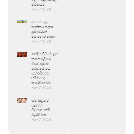
මවිතයට
May 7, 2026
මෙවර යල
කන්නය සඳහා
ප්‍රමාණවත්
පොහොර නැහැ
May 7, 2026
ඉන්දීය ප්‍රිමියර් ලීග්
තරඟාවලියේ
ඊයේ පැවති
තරඟයේ ජය
සන්රයිසර්ස්
හයිද්‍රාබාද්
කණ්ඩායමට
May 7, 2026
සම ආශ්‍රිතව
සෑදෙන
පිළිකාවන්හි
වැඩිවීමක්
May 7, 2026