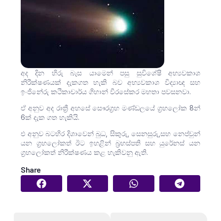
අද දින හිරු බැස යාමෙන් පසු සුවිශේෂී අභ්‍යවකාශ
නිරීක්ෂණයක් දැකගත හැකි බව අභ්‍යවකාශ විද්‍යාඥ සහ
ඉංජිනේරු කථිකාචාර්ය ගිහාන් වීරසේකර මහතා පවසනවා.
ඒ අනුව අද රාත්‍රී අහසේ සෞරග්‍රහ මණ්ඩලයේ ග්‍රහලෝක 8න්
6ක් දැක ගත හැකියි.
එ අනුව බටහිර දිශාවෙන් බුධ, සිකුරු, සෙනසුරු,සහ නෙප්චුන්
යන ග්‍රහලෝකත් ඊට ඉහළින් බ්‍රහස්පති සහ යුරේනස් යන
ග්‍රහලෝකත් නිරීක්ෂණය කළ හැකිවනු ඇති.
Share