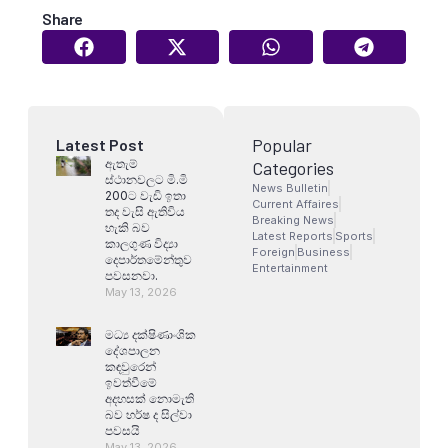
Share
Popular
Latest Post
ඇතැම්
Categories
ස්ථානවලට මි.මි
News Bulletin
200ට වැඩි ඉතා
Current Affaires
තද වැසි ඇතිවිය
Breaking News
හැකි බව
Latest Reports
Sports
කාලගුණ විද්‍යා
Foreign
Business
දෙපාර්තමේන්තුව
Entertainment
පවසනවා.
May 13, 2026
මධ්‍ය දක්ෂිණාංශික
දේශපාලන
කඳවුරෙන්
ඉවත්වීමේ
අදහසක් නොමැති
බව හර්ෂ ද සිල්වා
පවසයි
May 13, 2026