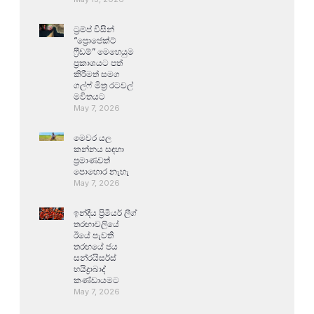
ට්‍රම්ප් විසින්
“ප්‍රොජෙක්ට්
ෆ්‍රීඩම්” මෙහෙයුම
ප්‍රකාශයට පත්
කිරීමත් සමග
ගල්ෆ් මිත්‍ර රටවල්
මවිතයට
May 7, 2026
මෙවර යල
කන්නය සඳහා
ප්‍රමාණවත්
පොහොර නැහැ
May 7, 2026
ඉන්දීය ප්‍රිමියර් ලීග්
තරඟාවලියේ
ඊයේ පැවති
තරඟයේ ජය
සන්රයිසර්ස්
හයිද්‍රාබාද්
කණ්ඩායමට
May 7, 2026