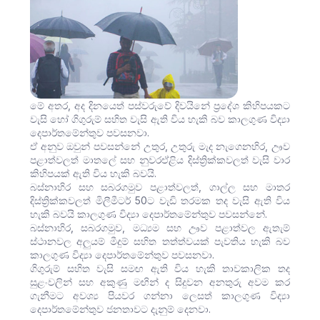
මේ අතර, අද දිනයෙත් පස්වරුවේ දිවයිනේ ප්‍රදේශ කිහිපයකට
වැසි හෝ ගිගුරුම් සහිත වැසි ඇති විය හැකි බව කාලගුණ විද්‍යා
දෙපාර්තමේන්තුව පවසනවා.
ඒ අනුව ඔවුන් පවසන්නේ උතුර, උතුරු මැද නැගෙනහිර, ඌව
පළාත්වලත් මාතලේ සහ නුවරඒළිය දිස්ත්‍රික්කවලත් වැසි වාර
කිහිපයක් ඇති විය හැකි බවයි.
බස්නාහිර සහ සබරගමුව පළාත්වලත්, ගාල්ල සහ මාතර
දිස්ත්‍රික්කවලත් මිලීමීටර් 50ට වැඩි තරමක තද වැසි ඇති විය
හැකි බව‍යි කාලගුණ විද්‍යා දෙපාර්තමේන්තුව පවසන්නේ.
බස්නාහිර, සබරගමුව, මධ්‍යම සහ ඌව පළාත්වල ඇතැම්
ස්ථානවල අලුයම් මීදුම් සහිත තත්ත්වයක් පැවතිය හැකි බව
කාලගුණ විද්‍යා දෙපාර්තමේන්තුව පවසනවා.
ගිගුරුම් සහිත වැසි සමඟ ඇති විය හැකි තාවකාලික තද
සුළංවලින් සහ අකුණු මඟින් ද සිදුවන අනතුරු අවම කර
ගැනීමට අවශ්‍ය පියවර ගන්නා ලෙසත් කාලගුණ විද්‍යා
දෙපාර්තමේන්තුව ජනතාවට දැනුම් දෙනවා.