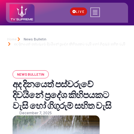
LIVE
Home
News Bulletin
අද දිනයෙත් පස්වරුවේ දිවයිනේ ප්‍රදේශ කිහිපයකට වැසි හෝ ගිගුරුම් සහිත වැසි
NEWS BULLETIN
අද දිනයෙත් පස්වරුවේ
දිවයිනේ ප්‍රදේශ කිහිපයකට
වැසි හෝ ගිගුරුම් සහිත වැසි
December 7, 2025