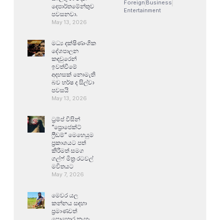
Foreign
Business
දෙපාර්තමේන්තුව
Entertainment
පවසනවා.
May 13, 2026
මධ්‍ය දක්ෂිණාංශික
දේශපාලන
කඳවුරෙන්
ඉවත්වීමේ
අදහසක් නොමැති
බව හර්ෂ ද සිල්වා
පවසයි
May 13, 2026
ට්‍රම්ප් විසින්
“ප්‍රොජෙක්ට්
ෆ්‍රීඩම්” මෙහෙයුම
ප්‍රකාශයට පත්
කිරීමත් සමග
ගල්ෆ් මිත්‍ර රටවල්
මවිතයට
May 7, 2026
මෙවර යල
කන්නය සඳහා
ප්‍රමාණවත්
පොහොර නැහැ