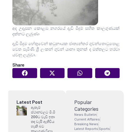
අද උදෑසන කොළඹ නගරයේ දැඩි මීදුම් සහිත කාලගුණයක්
දක්නට ලැබුණා
දැඩි මීදුම හේතුවෙන් කටුනායක ජාත්‍යන්තර ගුවන්තොටුපොළ
වෙත පැමිණි ශ්‍රී ලංකන් ගුවන් යානා තුනක් ද මත්තලට හරවා
යවනු ලැබුවා.
Share
Popular
Latest Post
ඇතැම්
Categories
ස්ථානවලට මි.මි
News Bulletin
200ට වැඩි ඉතා
Current Affaires
තද වැසි ඇතිවිය
Breaking News
හැකි බව
Latest Reports
Sports
කාලගුණ විද්‍යා