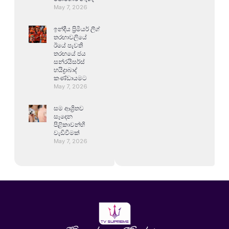
May 7, 2026
ඉන්දීය ප්‍රිමියර් ලීග්
තරඟාවලියේ
ඊයේ පැවති
තරඟයේ ජය
සන්රයිසර්ස්
හයිද්‍රාබාද්
කණ්ඩායමට
May 7, 2026
සම ආශ්‍රිතව
සෑදෙන
පිළිකාවන්හි
වැඩිවීමක්
May 7, 2026