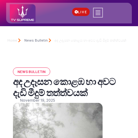
LIVE
Home
News Bulletin
අද උදෑසන කොළඹ හා අවට දැඩි මීදුම් තත්ත්වයක්
NEWS BULLETIN
අද උදෑසන කොළඹ හා අවට
දැඩි මීදුම් තත්ත්වයක්
November 19, 2025