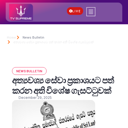
LIVE
Home
News Bulletin
අත්‍යවශ්‍ය සේවා ප්‍රකාශයට පත් කරන අති විශේෂ ගැසට්ටුවක්
NEWS BULLETIN
අත්‍යවශ්‍ය සේවා ප්‍රකාශයට පත්
කරන අති විශේෂ ගැසට්ටුවක්
December 29, 2025