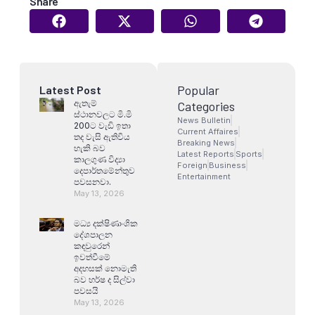
Share
Popular
Latest Post
ඇතැම්
Categories
ස්ථානවලට මි.මි
News Bulletin
200ට වැඩි ඉතා
Current Affaires
තද වැසි ඇතිවිය
Breaking News
හැකි බව
Latest Reports
Sports
කාලගුණ විද්‍යා
Foreign
Business
දෙපාර්තමේන්තුව
Entertainment
පවසනවා.
May 13, 2026
මධ්‍ය දක්ෂිණාංශික
දේශපාලන
කඳවුරෙන්
ඉවත්වීමේ
අදහසක් නොමැති
බව හර්ෂ ද සිල්වා
පවසයි
May 13, 2026