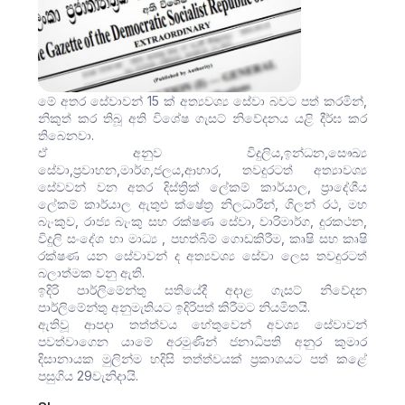
මේ අතර සේවාවන් 15 ක් අත්‍යවශ්‍ය සේවා බවට පත් කරමින්,
නිකුත් කර තිබූ අති විශේෂ ගැසට් නිවේදනය යළි දීර්ඝ කර
තිබෙනවා.
ඒ අනුව විදුලිය,ඉන්ධන,සෞඛ්‍ය
සේවා,ප්‍රවාහන,මාර්ග,ජලය,ආහාර, තවදුරටත් අත්‍යාවශ්‍ය
සේවවන් වන අතර දිස්ත්‍රික් ලේකම් කාර්යාල, ප්‍රාදේශීය
ලේකම් කාර්යාල ඇතුළු ක්ෂේත්‍ර නිලධාරීන්, ගිලන් රථ, මහ
බැංකුව, රාජ්‍ය බැංකු සහ රක්ෂණ සේවා, වාරිමාර්ග, දුරකථන,
විදුලි සංදේශ හා මාධ්‍ය , පහත්බිම් ගොඩකිරීම, කෘෂි සහ කෘෂි
රක්ෂණ යන සේවාවන් ද අත්‍යවශ්‍ය සේවා ලෙස තවදුරටත්
බලාත්මක වනු ඇති.
ඉදිරි පාර්ලිමේන්තු සතියේදී අදාළ ගැසට් නිවේදන
පාර්ලිමේන්තු අනුමැතියට ඉදිරිපත් කිරීමට නියමිතයි.
ඇතිවූ ආපදා තත්ත්වය හේතුවෙන් අවශ්‍ය සේවාවන්
පවත්වාගෙන යාමේ අරමුණින් ජනාධිපති අනුර කුමාර
දිසානායක මුලින්ම හදිසි තත්ත්වයක් ප්‍රකාශයට පත් කළේ
පසුගිය 29වැනිදායි.