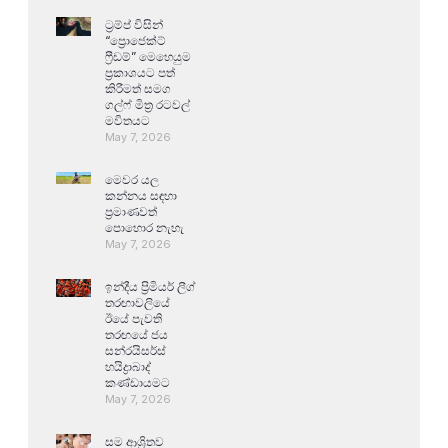
ට්‍රම්ප් විසින්
“ප්‍රොජෙක්ට්
ෆ්‍රීඩම්” මෙහෙයුම
ප්‍රකාශයට පත්
කිරීමත් සමග
ගල්ෆ් මිත්‍ර රටවල්
මවිතයට
May 7, 2026
මෙවර යල
කන්නය සඳහා
ප්‍රමාණවත්
පොහොර නැහැ
May 7, 2026
ඉන්දීය ප්‍රිමියර් ලීග්
තරඟාවලියේ
ඊයේ පැවති
තරඟයේ ජය
සන්රයිසර්ස්
හයිද්‍රාබාද්
කණ්ඩායමට
May 7, 2026
සම ආශ්‍රිතව