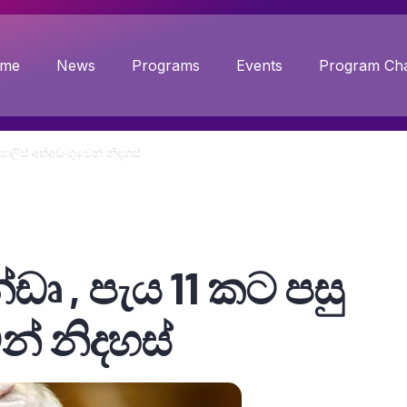
me
News
Programs
Events
Program Cha
ොලිස් අත්අඩංගුවෙන් නිදහස්
ඩෘ , පැය 11 කට පසු
න් නිදහස්