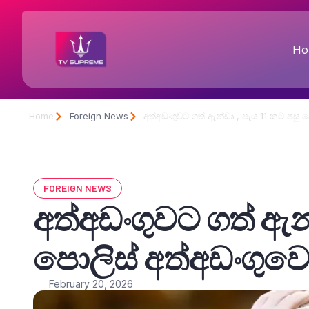
Ho
Home
Foreign News
අත්අඩංගුවට ගත් ඇන්ඩෘ , පැය 11 කට පසු ප
FOREIGN NEWS
අත්අඩංගුවට ගත් ඇන්
පොලිස් අත්අඩංගුවෙ
February 20, 2026