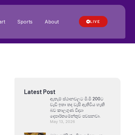
rt
Sports
About
LIVE
Latest Post
ඇතැම් ස්ථානවලට මි.මි 200ට
වැඩි ඉතා තද වැසි ඇතිවිය හැකි
බව කාලගුණ විද්‍යා
දෙපාර්තමේන්තුව පවසනවා.
May 13, 2026