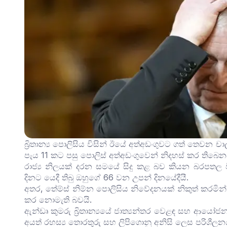
බ්‍රිතාන්‍ය පොලිසිය විසින් ඊයේ අත්අඩංගුවට ගත් තෙවන 
පැය 11 කට පසු පොලිස් අත්අඩංගුවෙන් නිදහස් කර තිබෙන
රාජ්‍ය නිලයක් දරන සමයේ සිදු කළ බව කියන බරපතල 
දිනට යෙදී තිබු ඔහුගේ 66 වන උපන් දිනයේදීයී.
අතර, තේම්ස් නිම්න පොලිසිය නිවේදනයක් නිකුත් කරමින
කර නොමැති බවයි.
ඇන්ඩෘ කුමරු බ්‍රිතාන්‍යයේ ජාත්‍යන්තර වෙළඳ සහ ආයෝ
අයත් රහස්‍ය තොරතුරු සහ ලිපිගොනු අනිසි ලෙස පරිශී