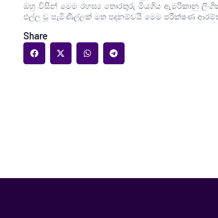
ඔහු විසින් මෙම රහස්‍ය තොරතුරු මියගිය ඇමරිකානු ලිං
එල්ල වූ පැමිණිල්ලක් මත පදනම්වයි මෙම පරීක්ෂණ ආර
Share