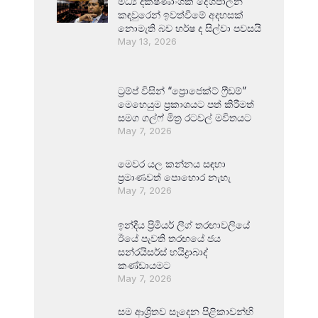
මධ්‍ය දක්ෂිණාංශික දේශපාලන
කඳවුරෙන් ඉවත්වීමේ අදහසක්
නොමැති බව හර්ෂ ද සිල්වා පවසයි
May 13, 2026
ට්‍රම්ප් විසින් “ප්‍රොජෙක්ට් ෆ්‍රීඩම්”
මෙහෙයුම ප්‍රකාශයට පත් කිරීමත්
සමග ගල්ෆ් මිත්‍ර රටවල් මවිතයට
May 7, 2026
මෙවර යල කන්නය සඳහා
ප්‍රමාණවත් පොහොර නැහැ
May 7, 2026
ඉන්දීය ප්‍රිමියර් ලීග් තරඟාවලියේ
ඊයේ පැවති තරඟයේ ජය
සන්රයිසර්ස් හයිද්‍රාබාද්
කණ්ඩායමට
May 7, 2026
සම ආශ්‍රිතව සෑදෙන පිළිකාවන්හි