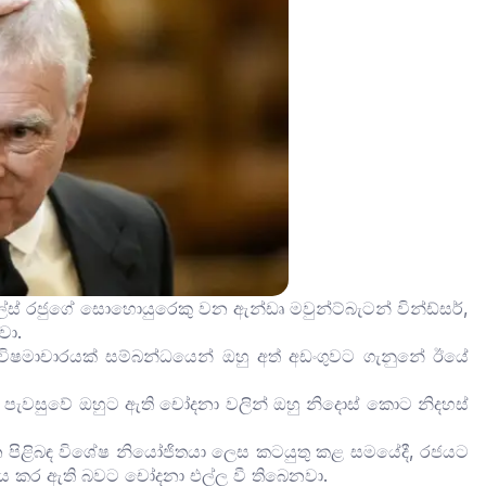
චාල්ස් රජුගේ සොහොයුරෙකු වන ඇන්ඩෘ මවුන්ට්බැටන් වින්ඩ්සර්,
වා.
විෂමාචාරයක් සම්බන්ධයෙන් ඔහු අත් අඩංගුවට ගැනුනේ ඊයේ
් පැවසුවේ ඔහුට ඇති චෝදනා වලින් ඔහු නිදොස් කොට නිදහස්
ජන පිළිබඳ විශේෂ නියෝජිතයා ලෙස කටයුතු කළ සමයේදී, රජයට
ලනය කර ඇති බවට චෝදනා එල්ල වී තිබෙනවා.