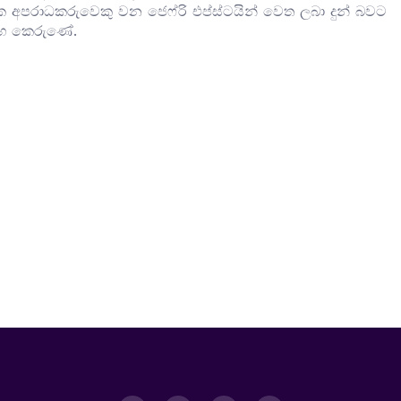
ගික අපරාධකරුවෙකු වන ජෙෆ්රි එප්ස්ටයින් වෙත ලබා දුන් බවට
ම්භ කෙරුණේ.