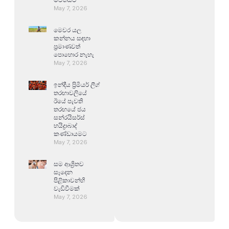
May 7, 2026
මෙවර යල
කන්නය සඳහා
ප්‍රමාණවත්
පොහොර නැහැ
May 7, 2026
ඉන්දීය ප්‍රිමියර් ලීග්
තරඟාවලියේ
ඊයේ පැවති
තරඟයේ ජය
සන්රයිසර්ස්
හයිද්‍රාබාද්
කණ්ඩායමට
May 7, 2026
සම ආශ්‍රිතව
සෑදෙන
පිළිකාවන්හි
වැඩිවීමක්
May 7, 2026