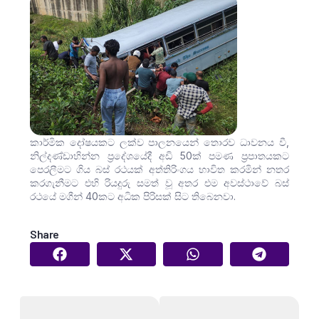
කාර්මික දෝෂයකට ලක්ව පාලනයෙන් තොරව ධාවනය වී,
නිල්දණ්ඩාහින්න ප්‍රදේශයේදී අඩි 50ක් පමණ ප්‍රපාතයකට
පෙරලීමට ගිය බස් රථයක් අත්තිරිංගය භාවිත කරමින් නතර
කරගැනීමට එහි රියදුරු සමත් වූ අතර එම අවස්ථාවේ බස්
රථයේ මගීන් 40කට අධික පිරිසක් සිට තිබෙනවා.
Share