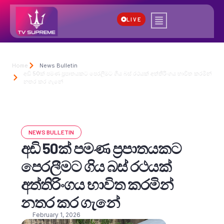
LIVE
Home
News Bulletin
අඩි 50ක් පමණ ප්‍රපාතයකට පෙරලීමට ගිය බස් රථයක් අත්තිරිංගය භාවිත කරමින්
නතර කර ගැනේ
NEWS BULLETIN
අඩි 50ක් පමණ ප්‍රපාතයකට
පෙරලීමට ගිය බස් රථයක්
අත්තිරිංගය භාවිත කරමින්
නතර කර ගැනේ
February 1, 2026