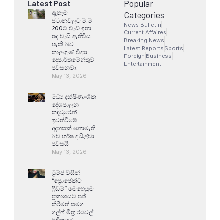
Popular
Latest Post
ඇතැම්
Categories
ස්ථානවලට මි.මි
News Bulletin
200ට වැඩි ඉතා
Current Affaires
තද වැසි ඇතිවිය
Breaking News
හැකි බව
Latest Reports
Sports
කාලගුණ විද්‍යා
Foreign
Business
දෙපාර්තමේන්තුව
Entertainment
පවසනවා.
May 13, 2026
මධ්‍ය දක්ෂිණාංශික
දේශපාලන
කඳවුරෙන්
ඉවත්වීමේ
අදහසක් නොමැති
බව හර්ෂ ද සිල්වා
පවසයි
May 13, 2026
ට්‍රම්ප් විසින්
“ප්‍රොජෙක්ට්
ෆ්‍රීඩම්” මෙහෙයුම
ප්‍රකාශයට පත්
කිරීමත් සමග
ගල්ෆ් මිත්‍ර රටවල්
මවිතයට