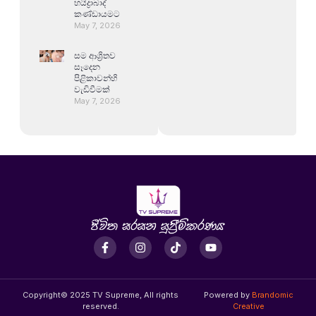
හයිද්‍රාබාද්
කණ්ඩායමට
May 7, 2026
සම ආශ්‍රිතව
සෑදෙන
පිළිකාවන්හි
වැඩිවීමක්
May 7, 2026
Copyright© 2025 TV Supreme, All rights
Powered by
Brandomic
reserved.
Creative