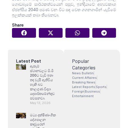
ගොඩබෑමේ සාර්ථකත්වයෙන් පසුව, ඉන්දියාවේ අභ්‍යවකාශ
ඒජන්සිය 2040 පමණ වන විට සඳ වෙත ගගනගාමීන් යැවීමේ
ඉලක්කයක් තබා තිබෙනවා.
Share
Popular
Latest Post
ඇතැම්
Categories
ස්ථානවලට මි.මි
News Bulletin
200ට වැඩි ඉතා
Current Affaires
තද වැසි ඇතිවිය
Breaking News
හැකි බව
Latest Reports
Sports
කාලගුණ විද්‍යා
Foreign
Business
දෙපාර්තමේන්තුව
Entertainment
පවසනවා.
May 13, 2026
මධ්‍ය දක්ෂිණාංශික
දේශපාලන
කඳවුරෙන්