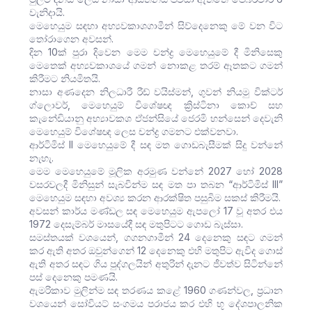
වැනිදායි.
මෙහෙයුම සඳහා අභ්‍යවකාශගාමීන් සිව්දෙනෙකු මේ වන විට
තෝරාගෙන අවසන්.
දින 10ක් පුරා දිවෙන මෙම චන්ද්‍ර මෙහෙයුමේ දී මිනිසෙකු
මෙතෙක් අභ්‍යවකාශයේ ගමන් නොකළ තරම් ඈතකට ගමන්
කිරීමට නියමිතයි.
නාසා අණදෙන නිලධාරී රීඩ් වයිස්මන්, ගුවන් නියමු වික්ටර්
ග්ලොවර්, මෙහෙයුම් විශේෂඥ ක්‍රිස්ටිනා කොච් සහ
කැනේඩියානු අභ්‍යාවකශ ඒජන්සියේ ජෙරමි හන්සෙන් දෙවැනි
මෙහෙයුම් විශේෂඥ ලෙස චන්ද්‍ර ගමනට එක්වනවා.
ආර්ටිමිස් II මෙහෙයුමේ දී සඳ මත ගොඩබැසීමක් සිදු වන්නේ
නැහැ.
මෙම මෙහෙයුමේ මූලික අරමුණ වන්නේ 2027 හෝ 2028
වසරවලදී මිනිසුන් සැබවින්ම සඳ මත පා තබන “ආර්ටිමිස් III”
මෙහෙයුම සඳහා අවශ්‍ය කරන ආරක්ෂිත පසුබිම සකස් කිරීමයි.
අවසන් කාර්ය මණ්ඩල සඳ මෙහෙයුම ඇපලෝ 17 වූ අතර එය
1972 දෙසැම්බර් මාසයේදී සඳ මතුපිටට ගොඩ බැස්සා.
සමස්තයක් වශයෙන්, ගගනගාමීන් 24 දෙනෙකු සඳට ගමන්
කර ඇති අතර ඔවුන්ගෙන් 12 දෙනෙකු එහි මතුපිට ඇවිද ගොස්
ඇති අතර සඳට ගිය පුද්ගලයින් අතුරින් දැනට ජීවත්ව සිටින්නේ
පස් දෙනෙකු පමණයි.
ඇමරිකාව මුලින්ම සඳ තරණය කළේ 1960 ගණන්වල, ප්‍රධාන
වශයෙන් සෝවියට් සංගමය පරාජය කර එහි භූ දේශපාලනික