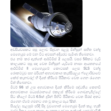
අඩසියවසකට පසු ලොව සිදුවන පළමු මිනිසුන් සහිත චන්ද්‍ර
මෙහෙයුම මේ වන විට අවසන් අදියරට පැමිණ තිබෙනවා.
එය නම් කර ඇත්තේ ආර්ටිමිස් 2 ලෙසයි. වසර 50කට වැඩි
කාලයකට පසු සඳ වෙත මිනිසුන් යැවීමේ නාසා ආයතනයේ
ආර්ටිමිස් II මෙහෙයුමේ කොටසක් ලෙස SLS චන්ද්‍ර
රොකට්ටුව සහ ඔරියන් අභ්‍යාවකාශ කැප්සියලුය ෆ්ලොරිඩාවේ
කේප් කැනවරල් හි දියත් කිරීමේ පීඨිකාව වෙත ගෙන රැගෙන
විත් තිබෙනවා.
මීටර් 98 ක් උස අභ්‍යවකාශ දියත් කිරීමේ පද්ධතිය කෙනඩි
අභ්‍යාවකාශ මධ්‍යස්ථානයේ එකලස් කිරීමේ ගොඩනැගිල්ලේ
සිට කිලෝ මීටර් 6.5ක් දුරින් පිහිටි පීඨිකාව වෙත සිරස් අතට
රැගෙන ඒමේ ගමනට ගත වූ කාලය පැය 12ක්.
සියල්ල සැලසුම් පරිදි සිදු වුවහොත් මෙහෙයුම දියත් කළ හැකි
මුල්ම දිනය ලෙස නාසා ආයතනය පවසා ඇත්තේ පෙබරවාරි 6