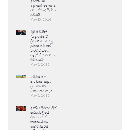
ඉවත්වීමේ
අදහසක් නොමැති
බව හර්ෂ ද සිල්වා
පවසයි
May 13, 2026
ට්‍රම්ප් විසින්
“ප්‍රොජෙක්ට්
ෆ්‍රීඩම්” මෙහෙයුම
ප්‍රකාශයට පත්
කිරීමත් සමග
ගල්ෆ් මිත්‍ර රටවල්
මවිතයට
May 7, 2026
මෙවර යල
කන්නය සඳහා
ප්‍රමාණවත්
පොහොර නැහැ
May 7, 2026
ඉන්දීය ප්‍රිමියර් ලීග්
තරඟාවලියේ
ඊයේ පැවති
තරඟයේ ජය
සන්රයිසර්ස්