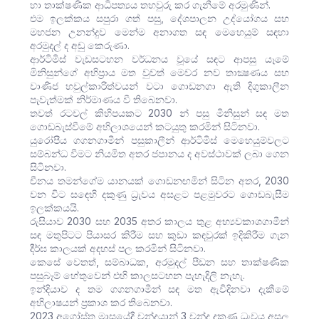
හා තාක්ෂණික ආධිපත්‍යය තහවුරු කර ගැනීමේ අරමුණින්.
එම ඉලක්කය සපුරා ගත් පසු, දේශපාලන උද්යෝගය සහ
මහජන උනන්දුව මෙන්ම අනාගත සඳ මෙහෙයුම් සඳහා
අරමුදල් ද අඩු කෙරුණා.
ආර්ටිමිස් වැඩසටහන වර්ධනය වූයේ සඳට ආපසු යෑමේ
මිනිසුන්ගේ අභිප්‍රාය මත වුවත් මෙවර නව තාක්‍ෂණය සහ
වාණිජ හවුල්කාරිත්වයන් වටා ගොඩනගා ඇති දිගුකාලීන
පැවැත්මක් නිර්මාණය වී තිබෙනවා.
තවත් රටවල් කිහිපයකට 2030 න් පසු මිනිසුන් සඳ මත
ගොඩබැස්වීමේ අභිලාශයෙන් කටයුතු කරමින් සිටිනවා.
යුරෝපීය ගගනගාමීන් පසුකාලීන් ආර්ටිමිස් මෙහෙයුම්වලට
සම්බන්ධ වීමට නියමිත අතර ජපානය ද අවස්ථාවක් ලබා ගෙන
සිටිනවා.
චීනය තමන්ගේම යානයක් ගොඩනඟමින් සිටින අතර, 2030
වන විට සඳෙහි දකුණු ධ්‍රැවය අසළට පළමුවරට ගොඩබැසීම
ඉලක්කයයි.
රුසියාව 2030 සහ 2035 අතර කාලය තුළ අභ්‍යවකාශගාමීන්
සඳ මතුපිටට පියාසර කිරීම සහ කුඩා කඳවුරක් ඉදිකිරීම ගැන
දීර්ඝ කාලයක් අදහස් පල කරමින් සිටිනවා.
කෙසේ වෙතත්, සම්බාධක, අරමුදල් පීඩන සහ තාක්ෂණික
පසුබෑම් හේතුවෙන් එහි කාලසටහන පැහැදිලි නැහැ.
ඉන්දියාව ද තම ගගනගාමීන් සඳ මත ඇවිදිනවා දැකීමේ
අභිලාෂයන් ප්‍රකාශ කර තිබෙනවා.
2023 අගෝස්තු මාසයේදී චන්ද්‍රයාන් 3 චන්ද්‍ර දකුණු ධ්‍රැවය අසල