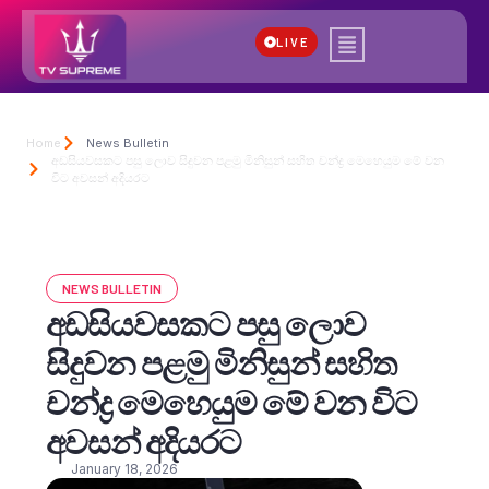
LIVE
Home
News Bulletin
අඩසියවසකට පසු ලොව සිදුවන පළමු මිනිසුන් සහිත චන්ද්‍ර මෙහෙයුම මේ වන
විට අවසන් අදියරට
NEWS BULLETIN
අඩසියවසකට පසු ලොව
සිදුවන පළමු මිනිසුන් සහිත
චන්ද්‍ර මෙහෙයුම මේ වන විට
අවසන් අදියරට
January 18, 2026