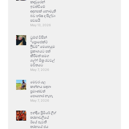
කඳවුරෙන්
ඉවත්වීමේ
අදහසක් නොමැති
බව හර්ෂ ද සිල්වා
පවසයි
May 13, 2026
ට්‍රම්ප් විසින්
“ප්‍රොජෙක්ට්
ෆ්‍රීඩම්” මෙහෙයුම
ප්‍රකාශයට පත්
කිරීමත් සමග
ගල්ෆ් මිත්‍ර රටවල්
මවිතයට
May 7, 2026
මෙවර යල
කන්නය සඳහා
ප්‍රමාණවත්
පොහොර නැහැ
May 7, 2026
ඉන්දීය ප්‍රිමියර් ලීග්
තරඟාවලියේ
ඊයේ පැවති
තරඟයේ ජය