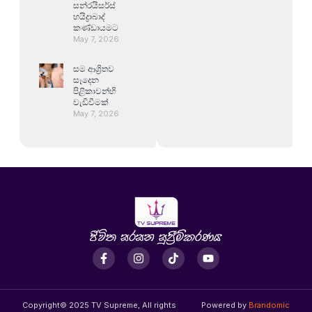
සන්රයිසර්ස්
හයිද්‍රාබාද්
කණ්ඩායමට
May 7, 2026
සම ආශ්‍රිතව
සෑදෙන
පිළිකාවන්හි
වැඩිවීමක්
May 7, 2026
Copyright© 2025 TV Supreme, All rights
Powered by
Brandomic