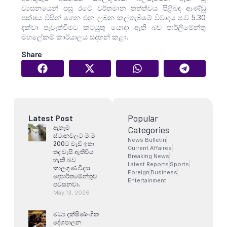
ව්‍යසනයෙන් පසු රටේ වර්තමාන තත්ත්වය පිළිබඳ ආණ්ඩු
පක්ෂය විසින් ගෙන එනු ලබන කල්තැබීමේ විවාදය ප.ව 5.30
දක්වා පැවැත්වීමට කටයුතු යොදා ඇති බව පාර්ලිමේන්තු
මහලේකම් කාර්යාලය සදහන් කළා.
Share
Popular
Latest Post
ඇතැම්
Categories
ස්ථානවලට මි.මි
News Bulletin
200ට වැඩි ඉතා
Current Affaires
තද වැසි ඇතිවිය
Breaking News
හැකි බව
Latest Reports
Sports
කාලගුණ විද්‍යා
Foreign
Business
දෙපාර්තමේන්තුව
Entertainment
පවසනවා.
May 13, 2026
මධ්‍ය දක්ෂිණාංශික
දේශපාලන