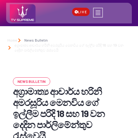
LIVE
Home
News Bulletin
අග්‍රාමාත්‍ය ආචාර්ය හරිනි අමරසූරිය මෙනවිය ගේ ඉල්ලීම පරිදි 18 සහ 19 වන
දෙදින පාර්ලිමේන්තුව රැස්වෙයි
NEWS BULLETIN
අග්‍රාමාත්‍ය ආචාර්ය හරිනි
අමරසූරිය මෙනවිය ගේ
ඉල්ලීම පරිදි 18 සහ 19 වන
දෙදින පාර්ලිමේන්තුව
රැස්වෙයි