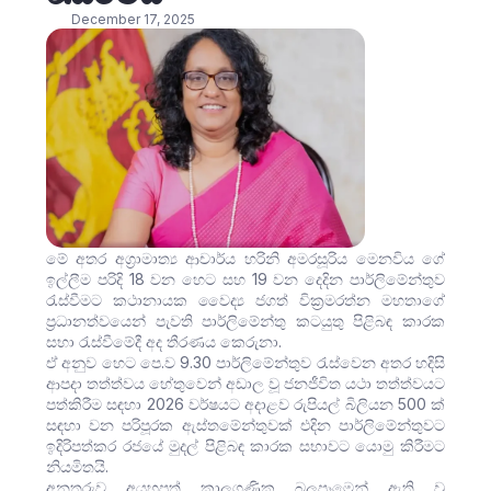
December 17, 2025
මේ අතර අග්‍රාමාත්‍ය ආචාර්ය හරිනි අමරසූරිය මෙනවිය ගේ
ඉල්ලීම පරිදි 18 වන හෙට සහ 19 වන දෙදින පාර්ලිමේන්තුව
රැස්වීමට කථානායක වෛද්‍ය ජගත් වික්‍රමරත්න මහතාගේ
ප්‍රධානත්වයෙන් පැවති පාර්ලිමේන්තු කටයුතු පිළිබඳ කාරක
සභා රැස්වීමේදී අද තීරණය කෙරුනා.
ඒ අනුව හෙට පෙ.ව 9.30 පාර්ලිමේන්තුව රැස්වෙන අතර හදිසි
ආපදා තත්ත්වය හේතුවෙන් අඩාල වූ ජනජීවිත යථා තත්ත්වයට
පත්කිරීම සඳහා 2026 වර්ෂයට අදාළව රුපියල් බිලියන 500 ක්
සඳහා වන පරිපූරක ඇස්තමේන්තුවක් එදින පාර්ලිමේන්තුවට
ඉදිරිපත්කර රජයේ මුදල් පිළිබඳ කාරක සභාවට යොමු කිරීමට
නියමිතයි.
අනතුරුව අයහපත් කාලගුණික බලපෑමෙන් ඇති වූ