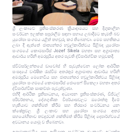
ශ්‍රී ලංකාවේ ප්‍රතිසංස්කරණ ක්‍රියාදාමයට සහ දිගුකාලීන
සංවර්ධන ඉලක්ක සපුරාලීම සඳහා සහාය ලබාදීමට කැමති බව
යුරෝපා සංගමය යළිත් තහවුරු කර තිබෙනවා. මෙම සහතිකය
ලබා දී ඇත්තේ ජාත්‍යන්තර හවුල්කාරිත්වය පිළිබඳ යුරෝපා
සංගමයේ කොමසාරිස් Jozef Síkela මහතා සහ අග්‍රාමාත්‍ය
ආචාර්ය හරිනි අමරසූරිය අතර පැවති ද්විපාර්ශ්වික හමුවකදී.
ස්විට්සර්ලන්තයේ ඩාවෝස් හි පැවැත්වෙන ලෝක ආර්ථික
සංසදයේ වාර්ෂික රැස්වීම අතරතුර අග්‍රාමාත්‍ය ආචාර්ය හරිනි
අමරසූරිය මෙනෙවිය සහ ජාත්‍යන්තර හවුල්කාරිත්වය පිළිබඳ
යුරෝපා සංගමයේ කොමසාරිස් ජොසෙෆ් සිකෙලා මහතා අතර
ද්විපාර්ශ්වික සාකච්ඡා පැවැත්වුණා.
එහිදී ආර්ථික ප්‍රතිසාධනය, අධ්‍යාපන ප්‍රතිසංස්කරණ, ඩිජිටල්
පරිවර්තනය, දේශගුණික විපර්යාසවලට ඔරොත්තු දීමේ
හැකියාව ශක්තිමත් කිරීම සහ තිරසාර සංවර්ධනය යන
ක්ෂේත්‍රවල ශ්‍රී ලංකාව සහ යුරෝපා සංගමය අතර
සහයෝගීතාව තවදුරටත් ශක්තිමත් කිරීම පිළිබඳ දෙපාර්ශ්වයේ
අවධානය යොමු ව ති⁣බෙනවා.
අග්‍රාමාත්‍යවරිය සහ ආසියානු සංවර්ධන බැංකුවේ අධ්‍යක්ෂ