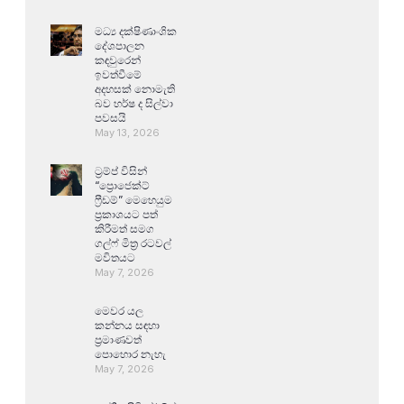
මධ්‍ය දක්ෂිණාංශික
දේශපාලන
කඳවුරෙන්
ඉවත්වීමේ
අදහසක් නොමැති
බව හර්ෂ ද සිල්වා
පවසයි
May 13, 2026
ට්‍රම්ප් විසින්
“ප්‍රොජෙක්ට්
ෆ්‍රීඩම්” මෙහෙයුම
ප්‍රකාශයට පත්
කිරීමත් සමග
ගල්ෆ් මිත්‍ර රටවල්
මවිතයට
May 7, 2026
මෙවර යල
කන්නය සඳහා
ප්‍රමාණවත්
පොහොර නැහැ
May 7, 2026