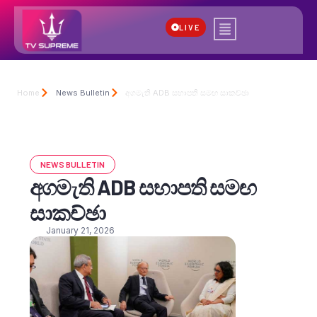
LIVE
Home
News Bulletin
අගමැති ADB සභාපති සමඟ සාකච්ඡා
NEWS BULLETIN
අගමැති ADB සභාපති සමඟ
සාකච්ඡා
January 21, 2026