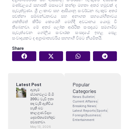
මණ්ඩලයේ සභාපති මසාටෝ කන්දා මහතා අතර හමුවක් ද
පැවැත්වුණා. ශ්‍රී ලංකාව සහ ආසියානු සංවර්ධන බැංකුව අතර
පවත්නා සම්බන්ධතාවය සහ අනාගත සහයෝගීතාවය
ශක්තිමත් කිරීම කෙරෙහි මෙහිදී අවධානය යොමු වී
තිබෙනවා. මේ අතර ලෝක ආර්ථික සංසදයට සමගාමීව
පැවැත්වෙන ගෝලීය සංචාරක සංසදයේ ඉහළ පෙළ
සංවාදයකට ද අග්‍රාමාත්‍යවරිය සහභාගී විමට නියමිතයි.
Share
Popular
Latest Post
ඇතැම්
Categories
ස්ථානවලට මි.මි
News Bulletin
200ට වැඩි ඉතා
Current Affaires
තද වැසි ඇතිවිය
Breaking News
හැකි බව
Latest Reports
Sports
කාලගුණ විද්‍යා
Foreign
Business
දෙපාර්තමේන්තුව
Entertainment
පවසනවා.
May 13, 2026