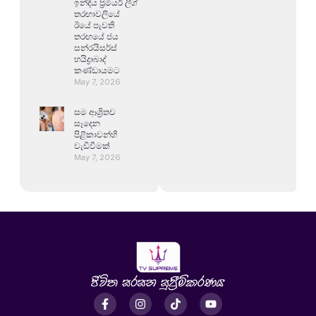
ඉන්දීය ප්‍රිමියර් ලීග්
තරඟාවලියේ
ඊයේ පැවති
තරඟයේ ජය
සන්රයිසර්ස්
හයිද්‍රාබාද්
කණ්ඩායමට
May 7, 2026
සම ආශ්‍රිතව
සෑදෙන
පිළිකාවන්හි
වැඩිවීමක්
May 7, 2026