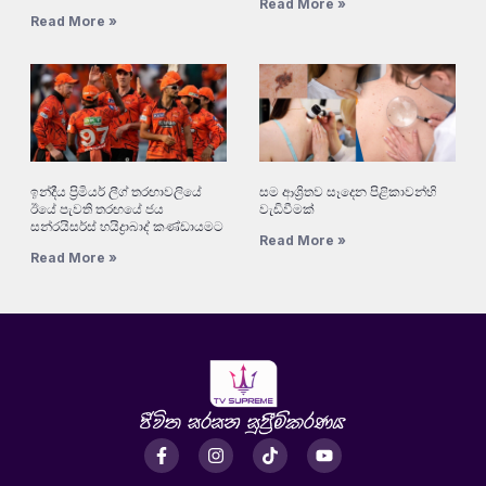
Read More »
Read More »
ඉන්දීය ප්‍රිමියර් ලීග් තරඟාවලියේ
සම ආශ්‍රිතව සෑදෙන පිළිකාවන්හි
ඊයේ පැවති තරඟයේ ජය
වැඩිවීමක්
සන්රයිසර්ස් හයිද්‍රාබාද් කණ්ඩායමට
Read More »
Read More »