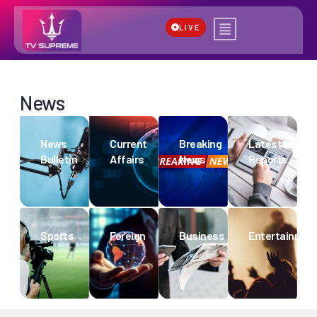
LIVE
News
News
Current
Breaking
Latest
Bulletin
Affairs
News
Reports
Sports
Foreign
Business
Entertainmen