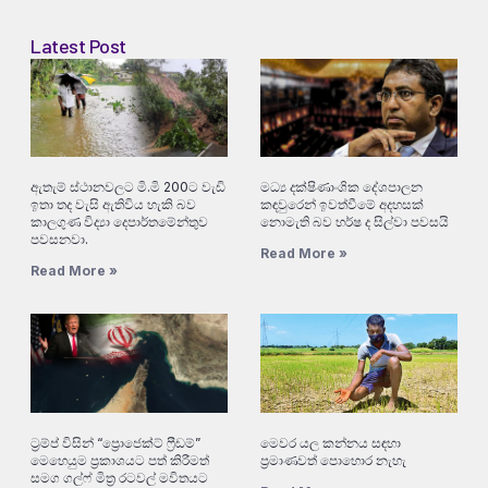
Latest Post
ඇතැම් ස්ථානවලට මි.මි 200ට වැඩි
මධ්‍ය දක්ෂිණාංශික දේශපාලන
ඉතා තද වැසි ඇතිවිය හැකි බව
කඳවුරෙන් ඉවත්වීමේ අදහසක්
කාලගුණ විද්‍යා දෙපාර්තමේන්තුව
නොමැති බව හර්ෂ ද සිල්වා පවසයි
පවසනවා.
Read More »
Read More »
ට්‍රම්ප් විසින් “ප්‍රොජෙක්ට් ෆ්‍රීඩම්”
මෙවර යල කන්නය සඳහා
මෙහෙයුම ප්‍රකාශයට පත් කිරීමත්
ප්‍රමාණවත් පොහොර නැහැ
සමග ගල්ෆ් මිත්‍ර රටවල් මවිතයට