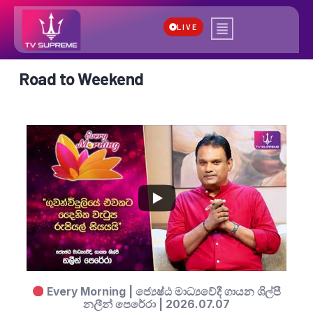
LIVE
Road to Weekend
...
5
0
Every Morning | ජ්‍යෙෂ්ඨ මාධ්‍යවේදී ගායන ශිල්පී
නලීන් පෙරේරා | 2026.07.07