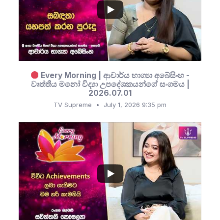
8
4
Every Morning | ආචාර්ය භාග්‍යා අබේසිංහ -
වෘත්තීය මනෝ විද්‍යා උපදේශකයන්ගේ සංගමය |
2026.07.01
TV Supreme
July 1, 2026 9:35 pm
...
11
5