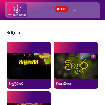
LIVE
Religious
වැලිමළුව
විහාරවත